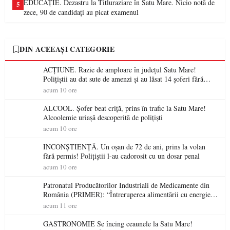
EDUCAȚIE. Dezastru la Titluraziare în Satu Mare. Nicio notă de
5
zece, 90 de candidați au picat examenul
DIN ACEEAȘI CATEGORIE
ACȚIUNE. Razie de amploare în județul Satu Mare!
Polițiștii au dat sute de amenzi și au lăsat 14 șoferi fără
permis într-o singură zi
acum 10 ore
ALCOOL. Șofer beat criță, prins în trafic la Satu Mare!
Alcoolemie uriașă descoperită de polițiști
acum 10 ore
INCONȘTIENȚĂ. Un oșan de 72 de ani, prins la volan
fără permis! Polițiștii l-au cadorosit cu un dosar penal
acum 10 ore
Patronatul Producătorilor Industriali de Medicamente din
România (PRIMER): “Întreruperea alimentării cu energie
electrică a fabricilor de medicamente va pune în pericol
acum 11 ore
accesul pacienților la medicamente esențiale
GASTRONOMIE Se încing ceaunele la Satu Mare!