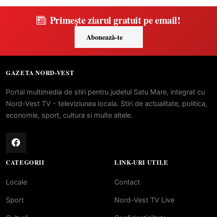
Primește ziarul gratuit pe email!
Abonează-te
GAZETA NORD-VEST
Portal multimedia de stiri pentru judetul Satu Mare, integrat cu
Nord-Vest TV - televiziunea locala. Stiri de actualitate, politica,
economie, sport, cultura si multe altele.
CATEGORII
LINK-URI UTILE
Locale
Contact
Sport
Nord-Vest TV Live