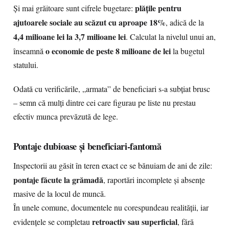
plățile pentru
Și mai grăitoare sunt cifrele bugetare:
ajutoarele sociale au scăzut cu aproape 18%
, adică de la
4,4 milioane lei la 3,7 milioane lei
. Calculat la nivelul unui an,
o economie de peste 8 milioane de lei
înseamnă
la bugetul
statului.
Odată cu verificările, „armata” de beneficiari s-a subțiat brusc
– semn că mulți dintre cei care figurau pe liste nu prestau
efectiv munca prevăzută de lege.
Pontaje dubioase și beneficiari-fantomă
Inspectorii au găsit în teren exact ce se bănuiam de ani de zile:
pontaje făcute la grămadă
, raportări incomplete și absențe
masive de la locul de muncă.
În unele comune, documentele nu corespundeau realității, iar
retroactiv sau superficial
evidențele se completau
, fără