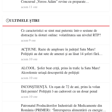
Concursul „Veress Ádám” revine cu preparate
spectaculoase, premii și un jurat de renume
acum 11 ore
ULTIMELE ȘTIRI
Ce caracteristici se simt mai puternic într-o sesiune de
distracție la sloturi online: volatilitatea sau nivelul RTP?
acum 9 ore
ACȚIUNE. Razie de amploare în județul Satu Mare!
Polițiștii au dat sute de amenzi și au lăsat 14 șoferi fără
permis într-o singură zi
acum 10 ore
ALCOOL. Șofer beat criță, prins în trafic la Satu Mare!
Alcoolemie uriașă descoperită de polițiști
acum 10 ore
INCONȘTIENȚĂ. Un oșan de 72 de ani, prins la volan
fără permis! Polițiștii l-au cadorosit cu un dosar penal
acum 10 ore
Patronatul Producătorilor Industriali de Medicamente din
România (PRIMER): “Întreruperea alimentării cu energie