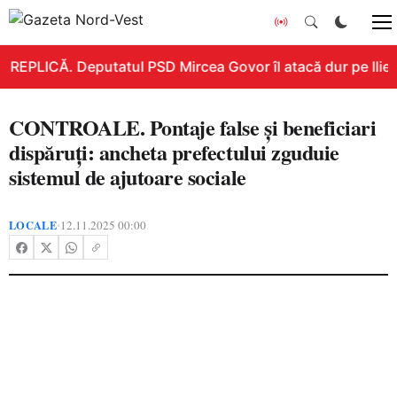
REPLICĂ. Deputatul PSD Mircea Govor îl atacă dur pe Ilie Bo
CONTROALE. Pontaje false și beneficiari
dispăruți: ancheta prefectului zguduie
sistemul de ajutoare sociale
LOCALE
12.11.2025 00:00
•