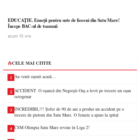
EDUCAȚIE. Emoții pentru sute de liceeni din Satu Mare!
Începe BAC-ul de toamnă
acum 15 ore
CELE MAI CITITE
Au venit oșenii acasă…
1
ACCIDENT. O oșancă din Negrești-Oaș a lovit pe trecere un oșan
2
octogenar
INCREDIBIL!!! Șofer de 90 de ani a produs un accident pe o
3
trecere de pietoni din Satu Mare. O femeie a ajuns la spital
CSM Olimpia Satu Mare revine în Liga 2!
4