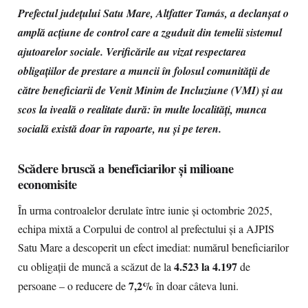
Prefectul județului Satu Mare, Altfatter Tamás, a declanșat o
amplă acțiune de control care a zguduit din temelii sistemul
ajutoarelor sociale. Verificările au vizat respectarea
obligațiilor de prestare a muncii în folosul comunității de
către beneficiarii de Venit Minim de Incluziune (VMI) și au
scos la iveală o realitate dură: în multe localități, munca
socială există doar în rapoarte, nu și pe teren.
Scădere bruscă a beneficiarilor și milioane
economisite
În urma controalelor derulate între iunie și octombrie 2025,
echipa mixtă a Corpului de control al prefectului și a AJPIS
Satu Mare a descoperit un efect imediat: numărul beneficiarilor
4.523 la 4.197
cu obligații de muncă a scăzut de la
de
7,2%
persoane – o reducere de
în doar câteva luni.