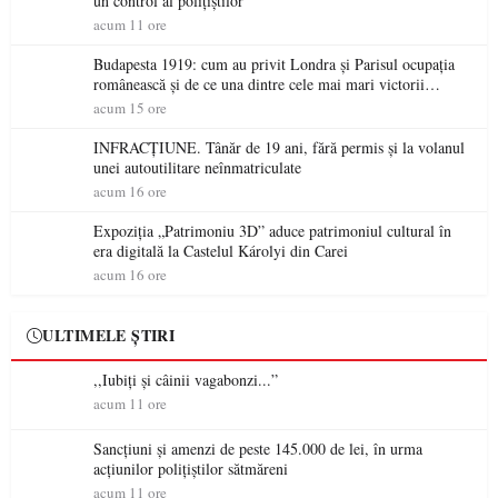
un control al polițiștilor
acum 11 ore
Budapesta 1919: cum au privit Londra și Parisul ocupația
românească și de ce una dintre cele mai mari victorii
militare ale României a devenit o controversă diplomatică
acum 15 ore
europeană ( partea a II-a)
INFRACȚIUNE. Tânăr de 19 ani, fără permis și la volanul
unei autoutilitare neînmatriculate
acum 16 ore
Expoziția „Patrimoniu 3D” aduce patrimoniul cultural în
era digitală la Castelul Károlyi din Carei
acum 16 ore
ULTIMELE ȘTIRI
,,Iubiți și câinii vagabonzi...”
acum 11 ore
Sancțiuni și amenzi de peste 145.000 de lei, în urma
acțiunilor polițiștilor sătmăreni
acum 11 ore