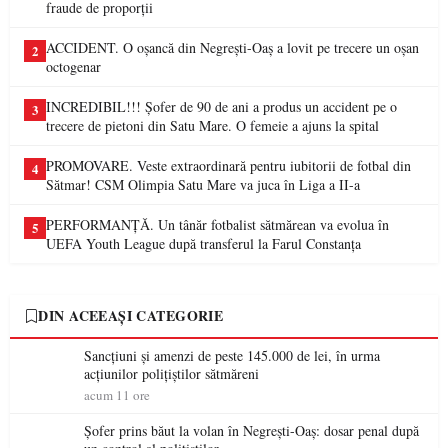
fraude de proporții
ACCIDENT. O oșancă din Negrești-Oaș a lovit pe trecere un oșan
2
octogenar
INCREDIBIL!!! Șofer de 90 de ani a produs un accident pe o
3
trecere de pietoni din Satu Mare. O femeie a ajuns la spital
PROMOVARE. Veste extraordinară pentru iubitorii de fotbal din
4
Sătmar! CSM Olimpia Satu Mare va juca în Liga a II-a
PERFORMANȚĂ. Un tânăr fotbalist sătmărean va evolua în
5
UEFA Youth League după transferul la Farul Constanța
DIN ACEEAȘI CATEGORIE
Sancțiuni și amenzi de peste 145.000 de lei, în urma
acțiunilor polițiștilor sătmăreni
acum 11 ore
Șofer prins băut la volan în Negrești-Oaș: dosar penal după