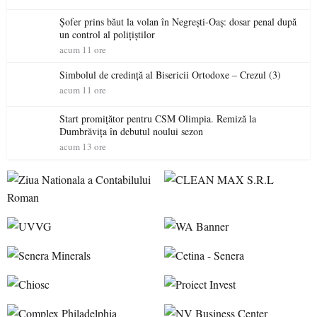
Șofer prins băut la volan în Negrești-Oaș: dosar penal după
un control al polițiștilor
acum 11 ore
Simbolul de credinţă al Bisericii Ortodoxe – Crezul (3)
acum 11 ore
Start promițător pentru CSM Olimpia. Remiză la
Dumbrăvița în debutul noului sezon
acum 13 ore