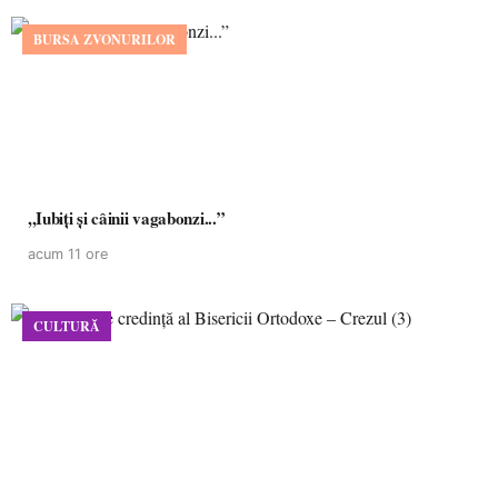
BURSA ZVONURILOR
,,Iubiți și câinii vagabonzi...”
acum 11 ore
CULTURĂ