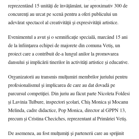
reprezentând 15 unități de învățământ, iar aproximativ 300 de
concurenți au urcat pe scenă pentru a oferi publicului un
adevărat spectacol al creativității și expresivității artistice.
Evenimentul a avut și o semnificație specială, marcând 15 ani
de la înființarea echipei de majorete din comuna Vetiș, un
proiect care a contribuit de-a lungul anilor la promovarea
dansului și implicării tinerilor în activități artistice și educative.
Organizatorii au transmis mulțumiri membrilor juriului pentru
profesionalismul și implicarea de care au dat dovadă pe
parcursul competiției. Din juriu au făcut parte Nicoleta Foldesi
și Lavinia Tulbure, inspectori școlari, Chiș Monica și Mocanu
Melinda, cadre didactice, Pop Monica, director al GPPN 13,
precum și Cristina Checiches, reprezentant al Primăriei Vetiș.
De asemenea, au fost mulțumiți și partenerii care au sprijinit