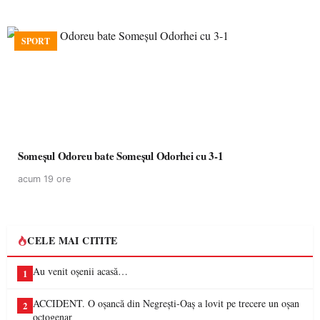
SPORT
Someșul Odoreu bate Someșul Odorhei cu 3-1
acum 19 ore
CELE MAI CITITE
Au venit oșenii acasă…
1
ACCIDENT. O oșancă din Negrești-Oaș a lovit pe trecere un oșan
2
octogenar