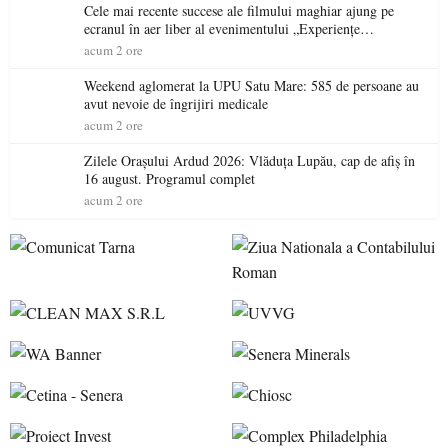
Cele mai recente succese ale filmului maghiar ajung pe
ecranul în aer liber al evenimentului „Experiențe
cinematografice Partium”
acum 2 ore
Weekend aglomerat la UPU Satu Mare: 585 de persoane au
avut nevoie de îngrijiri medicale
acum 2 ore
Zilele Orașului Ardud 2026: Vlăduța Lupău, cap de afiș în
16 august. Programul complet
acum 2 ore