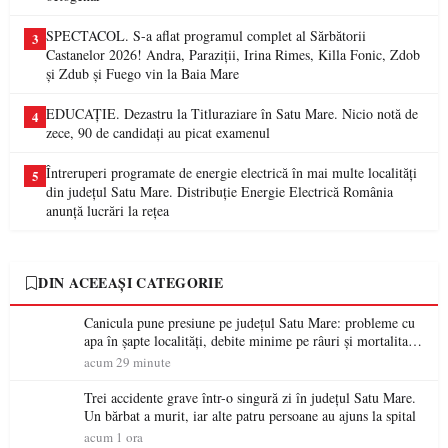
SPECTACOL. S-a aflat programul complet al Sărbătorii
3
Castanelor 2026! Andra, Paraziții, Irina Rimes, Killa Fonic, Zdob
și Zdub și Fuego vin la Baia Mare
EDUCAȚIE. Dezastru la Titluraziare în Satu Mare. Nicio notă de
4
zece, 90 de candidați au picat examenul
Întreruperi programate de energie electrică în mai multe localități
5
din județul Satu Mare. Distribuție Energie Electrică România
anunță lucrări la rețea
DIN ACEEAȘI CATEGORIE
Canicula pune presiune pe județul Satu Mare: probleme cu
apa în șapte localități, debite minime pe râuri și mortalitate
piscicolă la Lacul Călinești
acum 29 minute
Trei accidente grave într-o singură zi în județul Satu Mare.
Un bărbat a murit, iar alte patru persoane au ajuns la spital
acum 1 ora