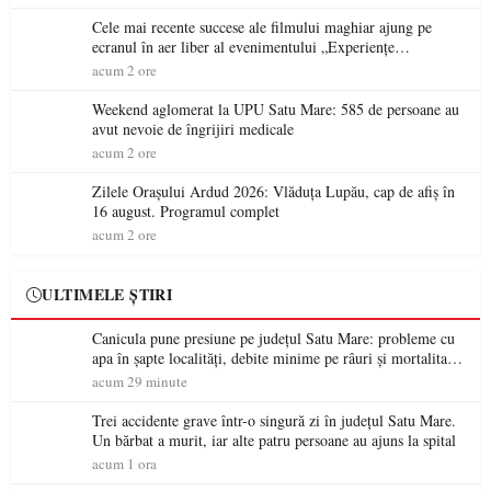
Cele mai recente succese ale filmului maghiar ajung pe
ecranul în aer liber al evenimentului „Experiențe
cinematografice Partium”
acum 2 ore
Weekend aglomerat la UPU Satu Mare: 585 de persoane au
avut nevoie de îngrijiri medicale
acum 2 ore
Zilele Orașului Ardud 2026: Vlăduța Lupău, cap de afiș în
16 august. Programul complet
acum 2 ore
ULTIMELE ȘTIRI
Canicula pune presiune pe județul Satu Mare: probleme cu
apa în șapte localități, debite minime pe râuri și mortalitate
piscicolă la Lacul Călinești
acum 29 minute
Trei accidente grave într-o singură zi în județul Satu Mare.
Un bărbat a murit, iar alte patru persoane au ajuns la spital
acum 1 ora