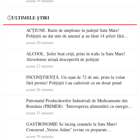
acum 39 minute
ULTIMELE ȘTIRI
ACȚIUNE. Razie de amploare în județul Satu Mare!
Polițiștii au dat sute de amenzi și au lăsat 14 șoferi fără
permis într-o singură zi
acum 20 minute
ALCOOL. Șofer beat criță, prins în trafic la Satu Mare!
Alcoolemie uriașă descoperită de polițiști
acum 22 minute
INCONȘTIENȚĂ. Un oșan de 72 de ani, prins la volan
fără permis! Polițiștii l-au cadorosit cu un dosar penal
acum 26 minute
Patronatul Producătorilor Industriali de Medicamente din
România (PRIMER): “Întreruperea alimentării cu energie
electrică a fabricilor de medicamente va pune în pericol
acum 33 minute
accesul pacienților la medicamente esențiale
GASTRONOMIE Se încing ceaunele la Satu Mare!
Concursul „Veress Ádám” revine cu preparate
spectaculoase, premii și un jurat de renume
acum 39 minute