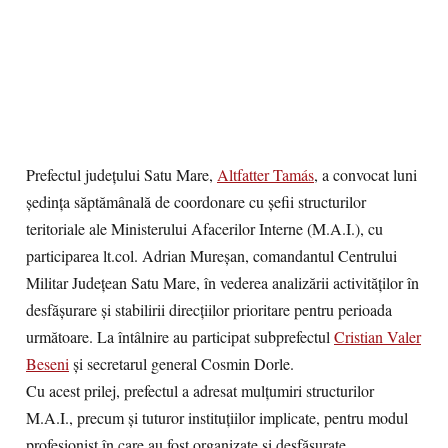
Prefectul județului Satu Mare,
Altfatter Tamás
, a convocat luni
ședința săptămânală de coordonare cu șefii structurilor
teritoriale ale Ministerului Afacerilor Interne (M.A.I.), cu
participarea lt.col. Adrian Mureșan, comandantul Centrului
Militar Județean Satu Mare, în vederea analizării activităților în
desfășurare și stabilirii direcțiilor prioritare pentru perioada
următoare. La întâlnire au participat subprefectul
Cristian Valer
Beseni
și secretarul general Cosmin Dorle.
Cu acest prilej, prefectul a adresat mulțumiri structurilor
M.A.I., precum și tuturor instituțiilor implicate, pentru modul
profesionist în care au fost organizate și desfășurate