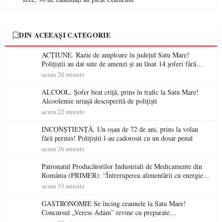
DIN ACEEAȘI CATEGORIE
ACȚIUNE. Razie de amploare în județul Satu Mare!
Polițiștii au dat sute de amenzi și au lăsat 14 șoferi fără
permis într-o singură zi
acum 20 minute
ALCOOL. Șofer beat criță, prins în trafic la Satu Mare!
Alcoolemie uriașă descoperită de polițiști
acum 22 minute
INCONȘTIENȚĂ. Un oșan de 72 de ani, prins la volan
fără permis! Polițiștii l-au cadorosit cu un dosar penal
acum 26 minute
Patronatul Producătorilor Industriali de Medicamente din
România (PRIMER): “Întreruperea alimentării cu energie
electrică a fabricilor de medicamente va pune în pericol
acum 33 minute
accesul pacienților la medicamente esențiale
GASTRONOMIE Se încing ceaunele la Satu Mare!
Concursul „Veress Ádám” revine cu preparate
spectaculoase, premii și un jurat de renume