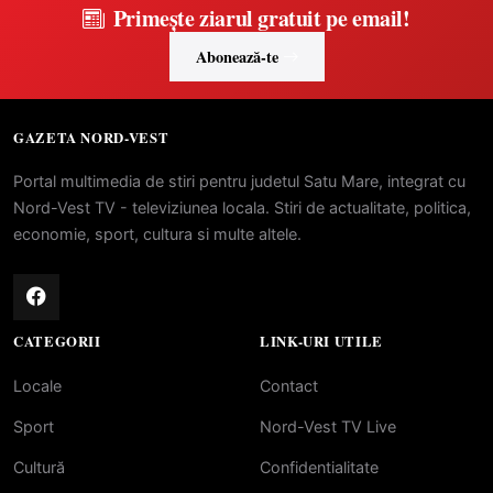
Primește ziarul gratuit pe email!
Abonează-te
GAZETA NORD-VEST
Portal multimedia de stiri pentru judetul Satu Mare, integrat cu
Nord-Vest TV - televiziunea locala. Stiri de actualitate, politica,
economie, sport, cultura si multe altele.
CATEGORII
LINK-URI UTILE
Locale
Contact
Sport
Nord-Vest TV Live
Cultură
Confidentialitate