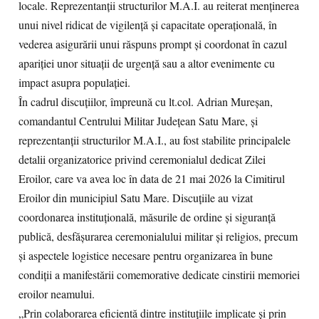
locale. Reprezentanții structurilor M.A.I. au reiterat menținerea
unui nivel ridicat de vigilență și capacitate operațională, în
vederea asigurării unui răspuns prompt și coordonat în cazul
apariției unor situații de urgență sau a altor evenimente cu
impact asupra populației.
În cadrul discuțiilor, împreună cu lt.col. Adrian Mureșan,
comandantul Centrului Militar Județean Satu Mare, și
reprezentanții structurilor M.A.I., au fost stabilite principalele
detalii organizatorice privind ceremonialul dedicat Zilei
Eroilor, care va avea loc în data de 21 mai 2026 la Cimitirul
Eroilor din municipiul Satu Mare. Discuțiile au vizat
coordonarea instituțională, măsurile de ordine și siguranță
publică, desfășurarea ceremonialului militar și religios, precum
și aspectele logistice necesare pentru organizarea în bune
condiții a manifestării comemorative dedicate cinstirii memoriei
eroilor neamului.
„Prin colaborarea eficientă dintre instituțiile implicate și prin