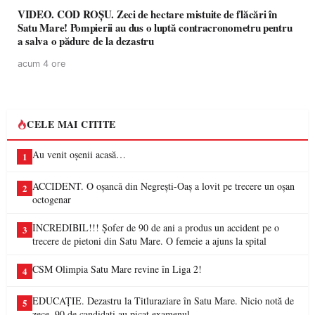
VIDEO. COD ROȘU. Zeci de hectare mistuite de flăcări în
Satu Mare! Pompierii au dus o luptă contracronometru pentru
a salva o pădure de la dezastru
acum 4 ore
CELE MAI CITITE
Au venit oșenii acasă…
1
ACCIDENT. O oșancă din Negrești-Oaș a lovit pe trecere un oșan
2
octogenar
INCREDIBIL!!! Șofer de 90 de ani a produs un accident pe o
3
trecere de pietoni din Satu Mare. O femeie a ajuns la spital
CSM Olimpia Satu Mare revine în Liga 2!
4
EDUCAȚIE. Dezastru la Titluraziare în Satu Mare. Nicio notă de
5
zece, 90 de candidați au picat examenul