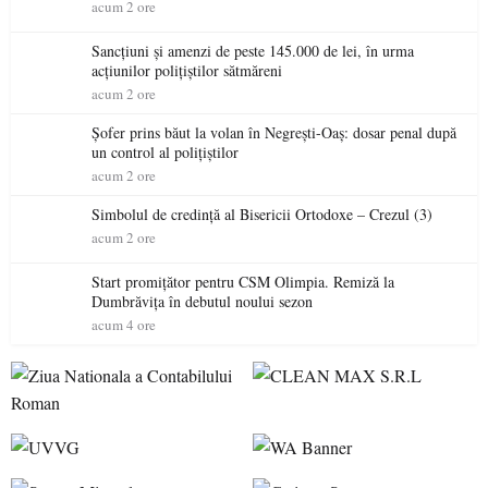
acum 2 ore
Sancțiuni și amenzi de peste 145.000 de lei, în urma
acțiunilor polițiștilor sătmăreni
acum 2 ore
Șofer prins băut la volan în Negrești-Oaș: dosar penal după
un control al polițiștilor
acum 2 ore
Simbolul de credinţă al Bisericii Ortodoxe – Crezul (3)
acum 2 ore
Start promițător pentru CSM Olimpia. Remiză la
Dumbrăvița în debutul noului sezon
acum 4 ore