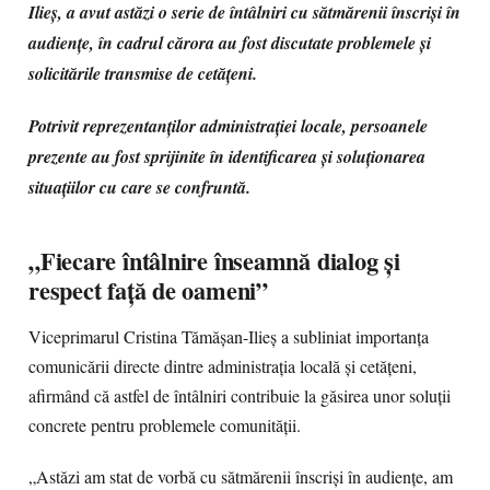
Ilieș, a avut astăzi o serie de întâlniri cu sătmărenii înscriși în
audiențe, în cadrul cărora au fost discutate problemele și
solicitările transmise de cetățeni.
Potrivit reprezentanților administrației locale, persoanele
prezente au fost sprijinite în identificarea și soluționarea
situațiilor cu care se confruntă.
„Fiecare întâlnire înseamnă dialog și
respect față de oameni”
Viceprimarul Cristina Tămășan-Ilieș a subliniat importanța
comunicării directe dintre administrația locală și cetățeni,
afirmând că astfel de întâlniri contribuie la găsirea unor soluții
concrete pentru problemele comunității.
„Astăzi am stat de vorbă cu sătmărenii înscriși în audiențe, am