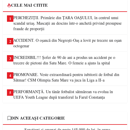
CELE MAI CITITE
PERCHEZIȚII. Primărie din ȚARA OAȘULUI, în centrul unui
1
scandal uriaș. Mascații au descins într-o anchetă privind presupuse
fraude de proporții
ACCIDENT. O oșancă din Negrești-Oaș a lovit pe trecere un oșan
2
octogenar
INCREDIBIL!!! Șofer de 90 de ani a produs un accident pe o
3
trecere de pietoni din Satu Mare. O femeie a ajuns la spital
PROMOVARE. Veste extraordinară pentru iubitorii de fotbal din
4
Sătmar! CSM Olimpia Satu Mare va juca în Liga a II-a
PERFORMANȚĂ. Un tânăr fotbalist sătmărean va evolua în
5
UEFA Youth League după transferul la Farul Constanța
DIN ACEEAȘI CATEGORIE
Sancțiuni și amenzi de peste 145.000 de lei, în urma