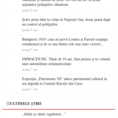
acțiunilor polițiștilor sătmăreni
acum 2 ore
Șofer prins băut la volan în Negrești-Oaș: dosar penal după
un control al polițiștilor
acum 2 ore
Budapesta 1919: cum au privit Londra și Parisul ocupația
românească și de ce una dintre cele mai mari victorii
militare ale României a devenit o controversă diplomatică
acum 7 ore
europeană ( partea a II-a)
INFRACȚIUNE. Tânăr de 19 ani, fără permis și la volanul
unei autoutilitare neînmatriculate
acum 7 ore
Expoziția „Patrimoniu 3D” aduce patrimoniul cultural în
era digitală la Castelul Károlyi din Carei
acum 7 ore
ULTIMELE ȘTIRI
,,Iubiți și câinii vagabonzi...”