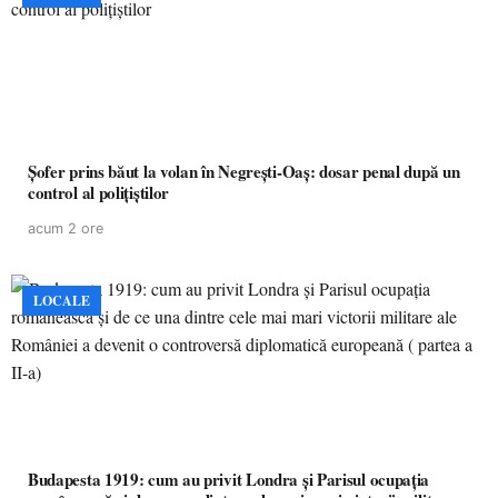
Șofer prins băut la volan în Negrești-Oaș: dosar penal după un
control al polițiștilor
acum 2 ore
LOCALE
Budapesta 1919: cum au privit Londra și Parisul ocupația