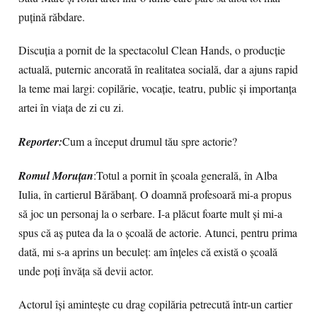
puțină răbdare.
Discuția a pornit de la spectacolul Clean Hands, o producție
actuală, puternic ancorată în realitatea socială, dar a ajuns rapid
la teme mai largi: copilărie, vocație, teatru, public și importanța
artei în viața de zi cu zi.
Reporter:
Cum a început drumul tău spre actorie?
Romul Moruțan
:Totul a pornit în școala generală, în Alba
Iulia, în cartierul Bărăbanț. O doamnă profesoară mi-a propus
să joc un personaj la o serbare. I-a plăcut foarte mult și mi-a
spus că aș putea da la o școală de actorie. Atunci, pentru prima
dată, mi s-a aprins un beculeț: am înțeles că există o școală
unde poți învăța să devii actor.
Actorul își amintește cu drag copilăria petrecută într-un cartier