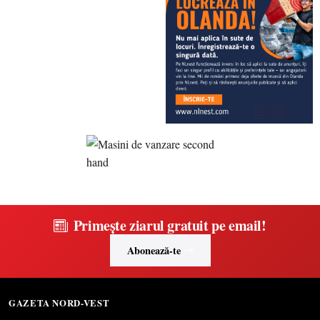
Primește ziarul gratuit pe email!
Abonează-te
GAZETA NORD-VEST