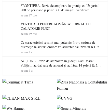
FRONTIERĂ. Razie de amploare la granița cu Ungaria!
800 de persoane și peste 300 de mașini, verificate
acum 17 ore
VERTICALI PENTRU ROMÂNIA: JURNAL DE
CĂLĂTORIE FIJET
acum 19 ore
Ce caracteristici se simt mai puternic într-o sesiune de
distracție la sloturi online: volatilitatea sau nivelul RTP?
acum 1 zi
ACȚIUNE. Razie de amploare în județul Satu Mare!
Polițiștii au dat sute de amenzi și au lăsat 14 șoferi fără
permis într-o singură zi
acum 1 zi