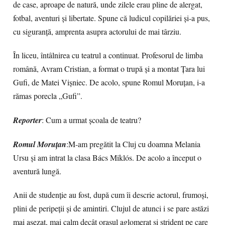
de case, aproape de natură, unde zilele erau pline de alergat,
fotbal, aventuri și libertate. Spune că ludicul copilăriei și-a pus,
cu siguranță, amprenta asupra actorului de mai târziu.
În liceu, întâlnirea cu teatrul a continuat. Profesorul de limba
română, Avram Cristian, a format o trupă și a montat Țara lui
Gufi, de Matei Vișniec. De acolo, spune Romul Moruțan, i-a
rămas porecla „Gufi”.
Reporter
: Cum a urmat școala de teatru?
Romul Moruțan
:M-am pregătit la Cluj cu doamna Melania
Ursu și am intrat la clasa Bács Miklós. De acolo a început o
aventură lungă.
Anii de studenție au fost, după cum îi descrie actorul, frumoși,
plini de peripeții și de amintiri. Clujul de atunci i se pare astăzi
mai așezat, mai calm decât orașul aglomerat și strident pe care