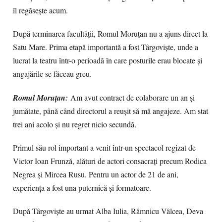
îl regăsește acum.
După terminarea facultății, Romul Moruțan nu a ajuns direct la
Satu Mare. Prima etapă importantă a fost Târgoviște, unde a
lucrat la teatru într-o perioadă în care posturile erau blocate și
angajările se făceau greu.
Romul Moruțan:
Am avut contract de colaborare un an și
jumătate, până când directorul a reușit să mă angajeze. Am stat
trei ani acolo și nu regret nicio secundă.
Primul său rol important a venit într-un spectacol regizat de
Victor Ioan Frunză, alături de actori consacrați precum Rodica
Negrea și Mircea Rusu. Pentru un actor de 21 de ani,
experiența a fost una puternică și formatoare.
După Târgoviște au urmat Alba Iulia, Râmnicu Vâlcea, Deva