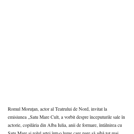
Romul Moruțan, actor al Teatrului de Nord, invitat la
emisiunea „Satu Mare Cult, a vorbit despre începuturile sale în
actorie, copilăria din Alba Iulia, anii de formare, întâlnirea cu
Satu Mare și rolul artei într-o lume care pare să aibă tot mai