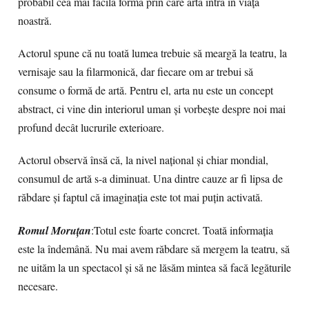
probabil cea mai facilă formă prin care arta intră în viața
noastră.
Actorul spune că nu toată lumea trebuie să meargă la teatru, la
vernisaje sau la filarmonică, dar fiecare om ar trebui să
consume o formă de artă. Pentru el, arta nu este un concept
abstract, ci vine din interiorul uman și vorbește despre noi mai
profund decât lucrurile exterioare.
Actorul observă însă că, la nivel național și chiar mondial,
consumul de artă s-a diminuat. Una dintre cauze ar fi lipsa de
răbdare și faptul că imaginația este tot mai puțin activată.
Romul Moruțan
:Totul este foarte concret. Toată informația
este la îndemână. Nu mai avem răbdare să mergem la teatru, să
ne uităm la un spectacol și să ne lăsăm mintea să facă legăturile
necesare.