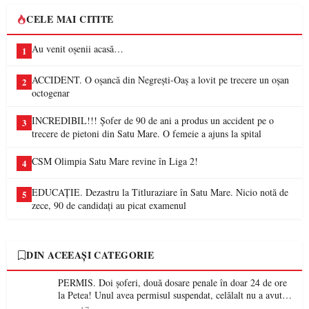
CELE MAI CITITE
Au venit oșenii acasă…
1
ACCIDENT. O oșancă din Negrești-Oaș a lovit pe trecere un oșan
2
octogenar
INCREDIBIL!!! Șofer de 90 de ani a produs un accident pe o
3
trecere de pietoni din Satu Mare. O femeie a ajuns la spital
CSM Olimpia Satu Mare revine în Liga 2!
4
EDUCAȚIE. Dezastru la Titluraziare în Satu Mare. Nicio notă de
5
zece, 90 de candidați au picat examenul
DIN ACEEAȘI CATEGORIE
PERMIS. Doi șoferi, două dosare penale în doar 24 de ore
la Petea! Unul avea permisul suspendat, celălalt nu a avut
niciodată permis