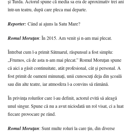
și Turda. Actorul spune că media sa era de aproximativ trei ani
într-un teatru, după care pleca mai departe.
Reporter:
Când ai ajuns la Satu Mare?
Romul Moruțan
: În 2015. Am venit și n-am mai plecat.
Întrebat cum l-a primit Sătmarul, răspunsul a fost simplu:
„Frumos, că de asta n-am mai plecat.” Romul Moruțan spune
că aici a găsit continuitate, atât profesional, cât și personal. A
fost primit de oameni minunați, unii cunoscuți deja din școală
sau din alte teatre, iar atmosfera l-a convins să rămână.
În privința rolurilor care l-au definit, actorul evită să aleagă
unul singur. Spune că nu a avut niciodată un rol visat, ci a luat
fiecare provocare pe rând.
Romul Moruțan
: Sunt multe roluri la care țin, din diverse