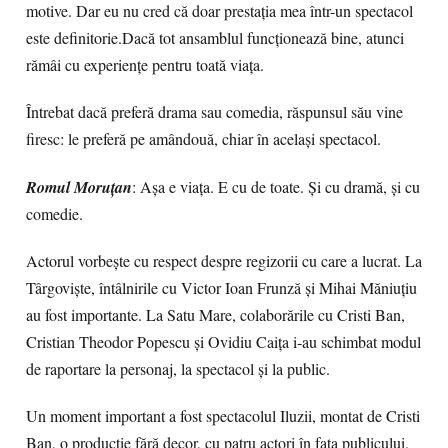
motive. Dar eu nu cred că doar prestația mea într-un spectacol
este definitorie.Dacă tot ansamblul funcționează bine, atunci
rămâi cu experiențe pentru toată viața.
Întrebat dacă preferă drama sau comedia, răspunsul său vine
firesc: le preferă pe amândouă, chiar în același spectacol.
Romul Moruțan
: Așa e viața. E cu de toate. Și cu dramă, și cu
comedie.
Actorul vorbește cu respect despre regizorii cu care a lucrat. La
Târgoviște, întâlnirile cu Victor Ioan Frunză și Mihai Măniuțiu
au fost importante. La Satu Mare, colaborările cu Cristi Ban,
Cristian Theodor Popescu și Ovidiu Caița i-au schimbat modul
de raportare la personaj, la spectacol și la public.
Un moment important a fost spectacolul Iluzii, montat de Cristi
Ban, o producție fără decor, cu patru actori în fața publicului,