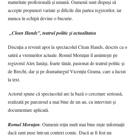
maturitate profesională și umană. Oamenii sunt dispuși să
accepte propuneri variate și dificile din partea regizorilor, iar
munca în echipă devine o bucurie.
„Clean Hands”, teatrul politic și actualitatea
Discuția a revenit apoi la spectacolul Clean Hands, descris ca o
satiră a vremurilor actuale. Romul Moruțan îl amintește pe
regizorul Alex Ianăși, foarte tânăr, pasionat de teatrul politic și
de Brecht, dar și pe dramaturgul Vicențiu Grama, care a lucrat
la text.
Actorul spune că spectacolul are la bază o cercetare serioasă,
realizată pe parcursul a mai bine de un an, cu interviuri și
documentare aplicată.
Romul Moruțan
: Oamenii rețin mult mai bine niște informații
dacă sunt puse într-un context comic. Dacă ar fi fost un