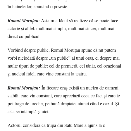
în hainele lor, spunând o poveste.
Romul Moruțan
: Asta m-a făcut să realizez că se poate face
actorie și altfel: mult mai simplu, mult mai sincer, mult mai
direct cu publicul.
Vorbind despre public, Romul Moruțan spune că nu putem
vorbi niciodată despre „un public” al unui oraș, ci despre mai
multe tipuri de public: cel de premieră, cel tânăr, cel ocazional
și nucleul fidel, care vine constant la teatru.
Romul Moruțan:
În fiecare oraș există un nucleu de oameni
stabili, care vin constant, care apreciază ceea ce faci și care te
pot trage de ureche, pe bună dreptate, atunci când e cazul. Și
asta se întâmplă și aici.
Actorul consideră că trupa din Satu Mare a ajuns la o