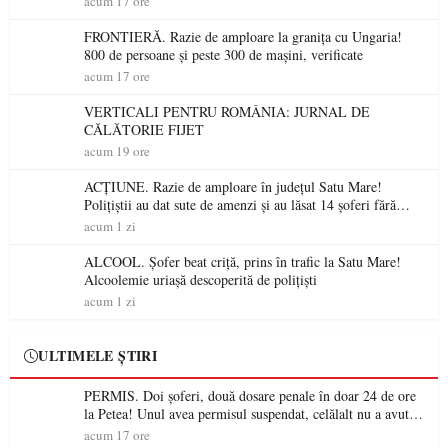
acum 17 ore
FRONTIERĂ. Razie de amploare la granița cu Ungaria!
800 de persoane și peste 300 de mașini, verificate
acum 17 ore
VERTICALI PENTRU ROMÂNIA: JURNAL DE
CĂLĂTORIE FIJET
acum 19 ore
ACȚIUNE. Razie de amploare în județul Satu Mare!
Polițiștii au dat sute de amenzi și au lăsat 14 șoferi fără
permis într-o singură zi
acum 1 zi
ALCOOL. Șofer beat criță, prins în trafic la Satu Mare!
Alcoolemie uriașă descoperită de polițiști
acum 1 zi
ULTIMELE ȘTIRI
PERMIS. Doi șoferi, două dosare penale în doar 24 de ore
la Petea! Unul avea permisul suspendat, celălalt nu a avut
niciodată permis
acum 17 ore