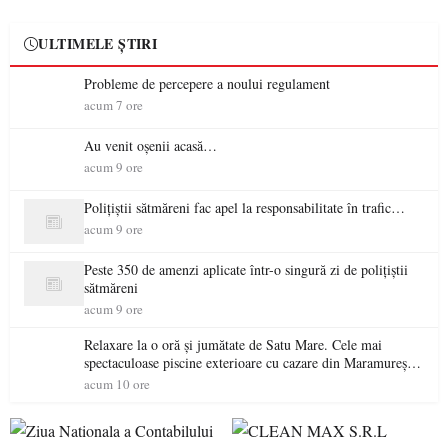
ULTIMELE ȘTIRI
Probleme de percepere a noului regulament
acum 7 ore
Au venit oșenii acasă…
acum 9 ore
Polițiștii sătmăreni fac apel la responsabilitate în trafic…
acum 9 ore
Peste 350 de amenzi aplicate într-o singură zi de polițiștii
sătmăreni
acum 9 ore
Relaxare la o oră și jumătate de Satu Mare. Cele mai
spectaculoase piscine exterioare cu cazare din Maramureș,
ideale pentru o escapadă de vară
acum 10 ore