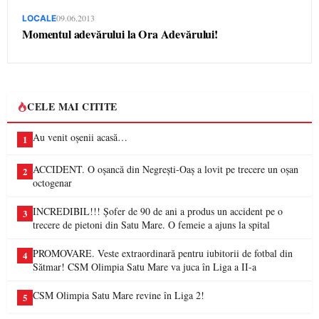
09.06.2013
LOCALE
Momentul adevărului la Ora Adevărului!
CELE MAI CITITE
Au venit oșenii acasă…
1
ACCIDENT. O oșancă din Negrești-Oaș a lovit pe trecere un oșan
2
octogenar
INCREDIBIL!!! Șofer de 90 de ani a produs un accident pe o
3
trecere de pietoni din Satu Mare. O femeie a ajuns la spital
PROMOVARE. Veste extraordinară pentru iubitorii de fotbal din
4
Sătmar! CSM Olimpia Satu Mare va juca în Liga a II-a
CSM Olimpia Satu Mare revine în Liga 2!
5