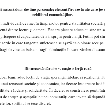
i nu sunt doar destine personale; ele sunt fire nevăzute care țes 
echilibrul comunităților.
individuală devine, în timp, motor pentru stabilitatea socială 
ăcută dintre locuri și oameni. Fiecare plecare aduce cu sine un s
 pricepere și capacitatea de a fi sprijin pentru alții. Puțini pot si
: serile în care tangența sufletească se așază ca o ploaie rece pe 
dragi devine un balsam fragil, diminețile în care zâmbetul ascu
Din această dăruire se naște o forță rară
oar bani; aduc lecții de viață, speranță, răbdare și reziliență. F
nei renașteri sociale și economice, iar fiecare întoarcere lasă î
itate, răbdare și solidaritate. În tăcere, se construiesc punți înt
i de sprijin și așteptările unei comunități care învață să depindă
ele lor, sprijinul se țese discret.