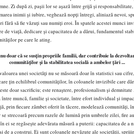
mne. Zi după zi, pașii lor se așază între grijă și responsabilitate,
marea inimii și iubire, veghează nopți întregi, aliniază nevoi, spr
i fără să fie văzuți sau numiți eroi. În spatele acestei munci inv
re de viață, dedicare și capacitatea de a dărui, fundamentul stab
nităților pe care le ating.
, nu doar că se susțin propriile familii, dar contribuie la dezvol
comunităților și la stabilitatea socială a ambelor țări ...
loarea unei societăți nu se măsoară doar în statistici sau cifre, 
are țin echilibrul comunităților, în coloanele invizibile care dăr
ste doar sacrificiu; este renaștere, profesionalism și demnitate 
 între muncă, familie și societate, între efort individual și impa
ijă, prin fiecare zâmbet oferit în tăcere, modelează comunități, î
r se strecoară precum razele de lumină prin umbrele zilei, fire au
, în ei se regăsește adevărata măsură a puterii: capacitatea de a 
 și de a construi. Ei sunt coloanele nevăzute ale societății, spriji