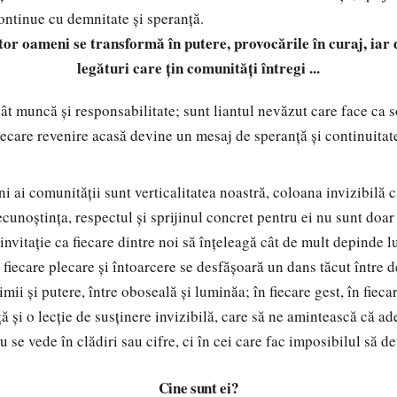
continue cu demnitate și speranță.
or oameni se transformă în putere, provocările în curaj, iar
legături care țin comunități întregi ...
ât muncă și responsabilitate; sunt liantul nevăzut care face ca s
fiecare revenire acasă devine un mesaj de speranță și continuitat
comunității sunt verticalitatea noastră, coloana invizibilă ca
ecunoștința, respectul și sprijinul concret pentru ei nu sunt doa
invitație ca fiecare dintre noi să înțeleagă cât de mult depinde l
e fiecare plecare și întoarcere se desfășoară un dans tăcut între d
mii și putere, între oboseală și luminăa; în fiecare gest, în fiecare
ă și o lecție de susținere invizibilă, care să ne amintească că a
 se vede în clădiri sau cifre, ci în cei care fac imposibilul să de
Cine sunt ei?