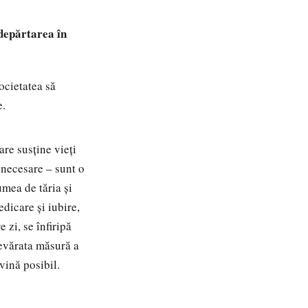
 depărtarea în
ocietatea să
e.
re susține vieți
r necesare – sunt o
umea de tăria și
edicare și iubire,
 zi, se înfiripă
devărata măsură a
vină posibil.