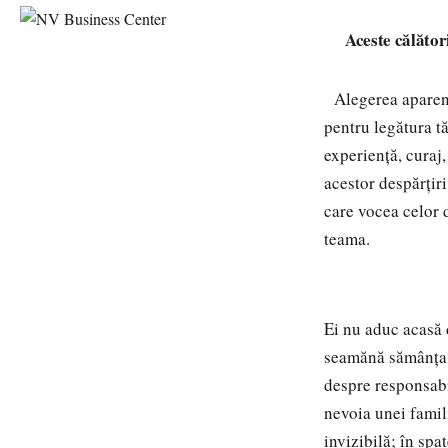
Aceste călători
Alegerea aparent 
pentru legătura t
experiență, curaj,
acestor despărțiri
care vocea celor 
teama.
Ei nu aduc acasă d
seamănă sămânța u
despre responsabil
nevoia unei famili
invizibilă; în spat