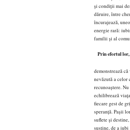
și condiții mai de
dăruire, între che
încurajează, uneor
energie rară: iubi
familii și al comu
Prin efortul lor
demonstrează că va
nevăzută a celor c
recunoaștere. Nu e
echilibrează viața
fiecare gest de gr
speranță. Pașii lo
suflete și destine
susține, de a iubi