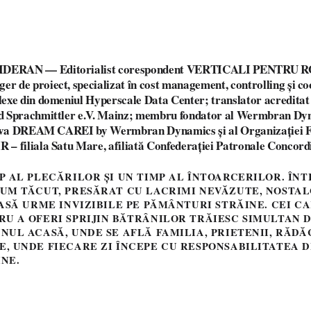
DERAN — Editorialist corespondent VERTICALI PENTRU 
 de proiect, specializat în cost management, controlling și c
exe din domeniul Hyperscale Data Center; translator acreditat 
d Sprachmittler e.V. Mainz; membru fondator al Wermbran Dy
ativa DREAM CAREI by Wermbran Dynamics și al Organizației 
– filiala Satu Mare, afiliată Confederației Patronale Concord
P AL PLECĂRILOR ȘI UN TIMP AL ÎNTOARCERILOR. ÎNT
RUM TĂCUT, PRESĂRAT CU LACRIMI NEVĂZUTE, NOSTAL
LASĂ URME INVIZIBILE PE PĂMÂNTURI STRĂINE. CEI C
RU A OFERI SPRIJIN BĂTRÂNILOR TRĂIESC SIMULTAN 
NUL ACASĂ, UNDE SE AFLĂ FAMILIA, PRIETENII, RĂDĂC
, UNDE FIECARE ZI ÎNCEPE CU RESPONSABILITATEA D
NE.