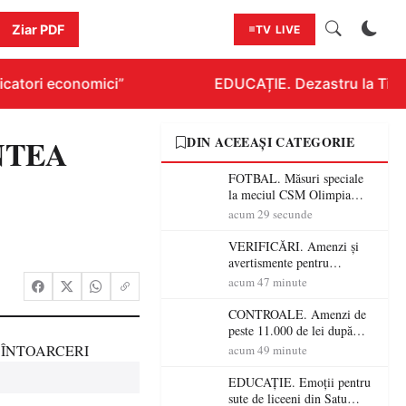
Ziar PDF
TV LIVE
atori economici”
EDUCAȚIE. Dezastru la Titlura
NTEA
DIN ACEEAȘI CATEGORIE
FOTBAL. Măsuri speciale
la meciul CSM Olimpia
Satu Mare – CSM Reșița!
acum 29 secunde
Jandarmii vin cu
avertismente clare pentru
VERIFICĂRI. Amenzi și
suporteri
avertismente pentru
crescătorii de animale din
acum 47 minute
Satu Mare! DSVSA anunță
controale în toate
CONTROALE. Amenzi de
gospodăriile și face apel la
peste 11.000 de lei după
respectarea legii
controalele DSVSA Satu
acum 49 minute
Mare! O covrigărie și o
cantină, sancționate pentru
EDUCAȚIE. Emoții pentru
nereguli
sute de liceeni din Satu