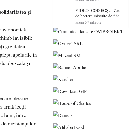
toamnă
VIDEO. COD ROȘU. Zeci
solidaritatea și
de hectare mistuite de flăcări
în Satu Mare! Pompierii au
acum 57 minute
dus o luptă
și economică,
contracronometru pentru a
chimb invizibil:
salva o pădure de la dezastru
mți greutatea
piept, apelurile în
nde oboseala și
iecare plecare
n urmă lecții
re lumi, între
 de rezistența lor