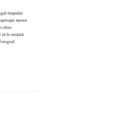
ungul timpului
nt aproape mereu
e ofere
i să le susțină
Fotograf: