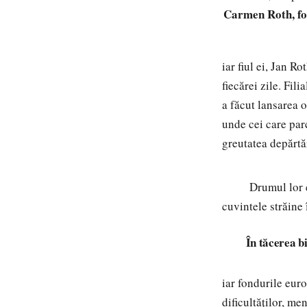
Carmen Roth, fo
iar fiul ei, Jan R
fiecărei zile. Fil
a făcut lansarea o
unde cei care par
greutatea depărtăr
Drumul lor este 
cuvintele străine 
În tăcerea bi
iar fondurile eur
dificultăților, me