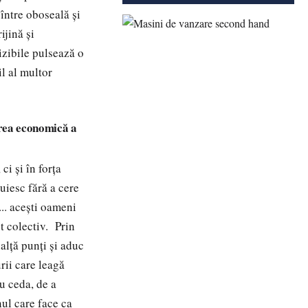
 între oboseală și
ijină și
izibile pulsează o
il al multor
tarea economică a
ci și în forța
uiesc fără a cere
... acești oameni
ct colectiv. Prin
nalță punți și aduc
rii care leagă
nu ceda, de a
nul care face ca