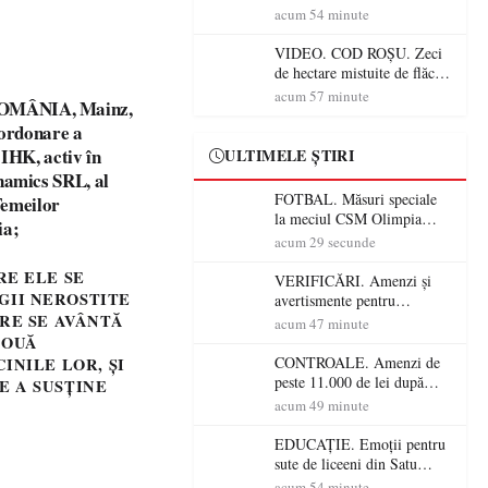
Mare! Începe BAC-ul de
acum 54 minute
toamnă
VIDEO. COD ROȘU. Zeci
de hectare mistuite de flăcări
în Satu Mare! Pompierii au
acum 57 minute
ROMÂNIA, Mainz,
dus o luptă
oordonare a
contracronometru pentru a
salva o pădure de la dezastru
IHK, activ în
ULTIMELE ȘTIRI
namics SRL, al
FOTBAL. Măsuri speciale
Femeilor
la meciul CSM Olimpia
ia;
Satu Mare – CSM Reșița!
acum 29 secunde
Jandarmii vin cu
RE ELE SE
avertismente clare pentru
VERIFICĂRI. Amenzi și
suporteri
GII NEROSTITE
avertismente pentru
ARE SE AVÂNTĂ
crescătorii de animale din
acum 47 minute
Satu Mare! DSVSA anunță
DOUĂ
controale în toate
CONTROALE. Amenzi de
INILE LOR, ȘI
gospodăriile și face apel la
peste 11.000 de lei după
E A SUSȚINE
respectarea legii
controalele DSVSA Satu
acum 49 minute
Mare! O covrigărie și o
cantină, sancționate pentru
EDUCAȚIE. Emoții pentru
nereguli
sute de liceeni din Satu
Mare! Începe BAC-ul de
acum 54 minute