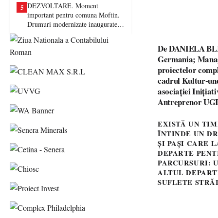
DEZVOLTARE. Moment
5
important pentru comuna Moftin.
Drumuri modernizate inaugurate în
prezența autorităților județene
De DANIELA BLI
Germania; Manager
proiectelor compl
cadrul Kultur-un
asociației Iniți
Antreprenor UGIR 
EXISTĂ UN TIM
ÎNTINDE UN D
ȘI PAȘI CARE 
DEPARTE PENT
PARCURSURI: U
ALTUL DEPARTE
SUFLETE STRĂI