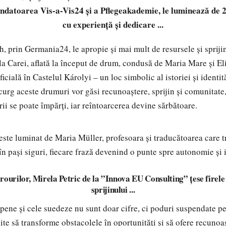
ndatoarea Vis-a-Vis24 și a Pflegeakademie, le luminează de 
cu experiență și dedicare ...
oth, prin Germania24, le apropie și mai mult de resursele și sprij
iala Carei, aflată la început de drum, condusă de Maria Mare și Eli
ficială în Castelul Károlyi – un loc simbolic al istoriei și identită
curg aceste drumuri vor găsi recunoaștere, sprijin și comunitate,
ii se poate împărți, iar reîntoarcerea devine sărbătoare.
luminat de Maria Müller, profesoara și traducătoarea care t
în pași siguri, fiecare frază devenind o punte spre autonomie și 
rourilor, Mirela Petric de la ”Innova EU Consulting” țese firele 
sprijinului ...
opene și cele suedeze nu sunt doar cifre, ci poduri suspendate p
nite să transforme obstacolele în oportunități și să ofere recuno