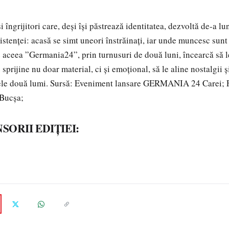
și îngrijitori care, deși își păstrează identitatea, dezvoltă de-a l
xistenței: acasă se simt uneori înstrăinați, iar unde muncesc su
De aceea ”Germania24”, prin turnusuri de două luni, încearcă să l
 sprijine nu doar material, ci și emoțional, să le aline nostalgii ș
 cele două lumi. Sursă: Eveniment lansare GERMANIA 24 Carei; 
Bucșa;
SORII EDIȚIEI: