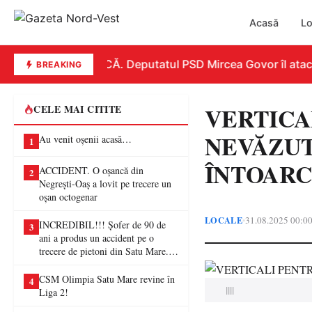
Acasă
Lo
REPLICĂ. Deputatul PSD Mircea Govor îl atacă dur
BREAKING
VERTICA
CELE MAI CITITE
NEVĂZUTĂ
Au venit oșenii acasă…
1
ÎNTOARC
ACCIDENT. O oșancă din
2
Negrești-Oaș a lovit pe trecere un
oșan octogenar
LOCALE
31.08.2025 00:0
•
INCREDIBIL!!! Șofer de 90 de
3
ani a produs un accident pe o
trecere de pietoni din Satu Mare. O
femeie a ajuns la spital
CSM Olimpia Satu Mare revine în
4
||||
Liga 2!