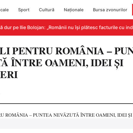
cale
Sport
Cultură
Naționale
Bursa zvonurilor
 pe Ilie Bolojan: „Românii nu își plătesc facturile cu indic
LI PENTRU ROMÂNIA – PU
 ÎNTRE OAMENI, IDEI ȘI
ERI
0