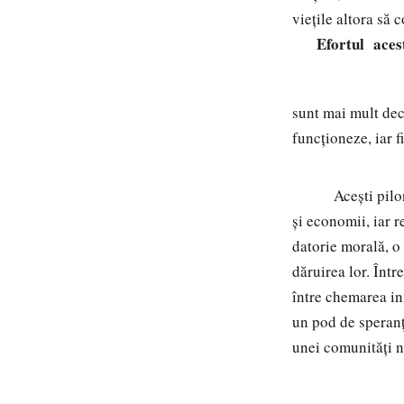
viețile altora să 
Efortul acest
sunt mai mult dec
funcționeze, iar 
Acești piloni ai 
și economii, iar r
datorie morală, o 
dăruirea lor. Într
între chemarea ini
un pod de speranț
unei comunități nu