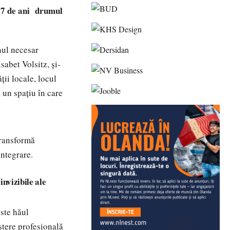
27 de ani drumul
inul necesar
sabet Volsitz, și-
ții locale, locul
 un spațiu în care
ransformă
integrare.
invizibile ale
este hăul
aștere profesională