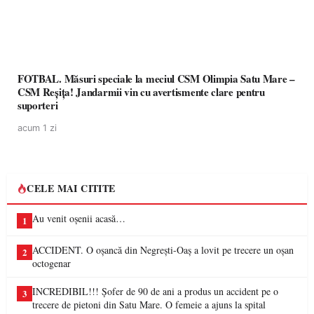
FOTBAL. Măsuri speciale la meciul CSM Olimpia Satu Mare –
CSM Reșița! Jandarmii vin cu avertismente clare pentru
suporteri
acum 1 zi
CELE MAI CITITE
Au venit oșenii acasă…
1
ACCIDENT. O oșancă din Negrești-Oaș a lovit pe trecere un oșan
2
octogenar
INCREDIBIL!!! Șofer de 90 de ani a produs un accident pe o
3
trecere de pietoni din Satu Mare. O femeie a ajuns la spital