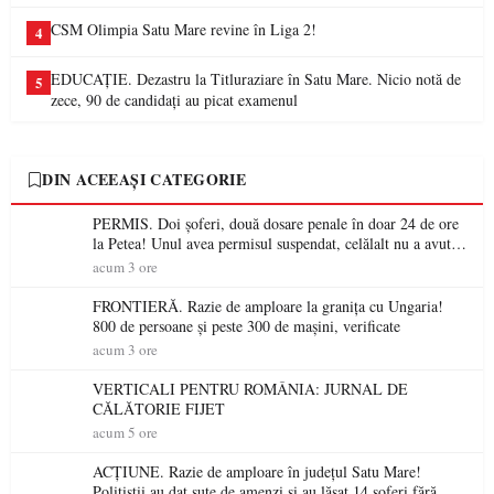
CSM Olimpia Satu Mare revine în Liga 2!
4
EDUCAȚIE. Dezastru la Titluraziare în Satu Mare. Nicio notă de
5
zece, 90 de candidați au picat examenul
DIN ACEEAȘI CATEGORIE
PERMIS. Doi șoferi, două dosare penale în doar 24 de ore
la Petea! Unul avea permisul suspendat, celălalt nu a avut
niciodată permis
acum 3 ore
FRONTIERĂ. Razie de amploare la granița cu Ungaria!
800 de persoane și peste 300 de mașini, verificate
acum 3 ore
VERTICALI PENTRU ROMÂNIA: JURNAL DE
CĂLĂTORIE FIJET
acum 5 ore
ACȚIUNE. Razie de amploare în județul Satu Mare!
Polițiștii au dat sute de amenzi și au lăsat 14 șoferi fără