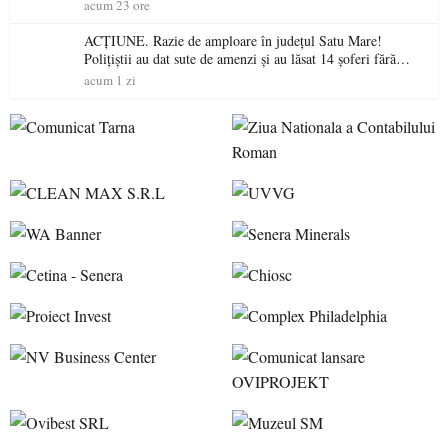
acum 23 ore
ACȚIUNE. Razie de amploare în județul Satu Mare!
Polițiștii au dat sute de amenzi și au lăsat 14 șoferi fără
permis într-o singură zi
acum 1 zi