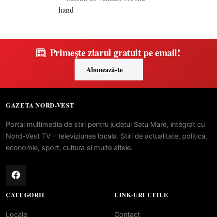
Primește ziarul gratuit pe email!
Abonează-te
GAZETA NORD-VEST
Portal multimedia de stiri pentru judetul Satu Mare, integrat cu
Nord-Vest TV - televiziunea locala. Stiri de actualitate, politica,
economie, sport, cultura si multe altele.
CATEGORII
LINK-URI UTILE
Locale
Contact