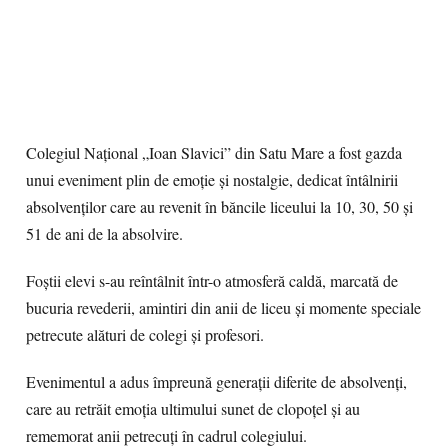
Colegiul Național „Ioan Slavici” din Satu Mare a fost gazda
unui eveniment plin de emoție și nostalgie, dedicat întâlnirii
absolvenților care au revenit în băncile liceului la 10, 30, 50 și
51 de ani de la absolvire.
Foștii elevi s-au reîntâlnit într-o atmosferă caldă, marcată de
bucuria revederii, amintiri din anii de liceu și momente speciale
petrecute alături de colegi și profesori.
Evenimentul a adus împreună generații diferite de absolvenți,
care au retrăit emoția ultimului sunet de clopoțel și au
rememorat anii petrecuți în cadrul colegiului.