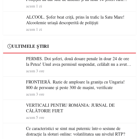
permis într-o singură zi
acum 1 zi
ALCOOL. Șofer beat criță, prins în trafic la Satu Mare!
Alcoolemie uriașă descoperită de polițiști
acum 1 zi
ULTIMELE ȘTIRI
PERMIS. Doi șoferi, două dosare penale în doar 24 de ore
la Petea! Unul avea permisul suspendat, celălalt nu a avut
niciodată permis
acum 3 ore
FRONTIERĂ. Razie de amploare la granița cu Ungaria!
800 de persoane și peste 300 de mașini, verificate
acum 3 ore
VERTICALI PENTRU ROMÂNIA: JURNAL DE
CĂLĂTORIE FIJET
acum 5 ore
Ce caracteristici se simt mai puternic într-o sesiune de
distracție la sloturi online: volatilitatea sau nivelul RTP?