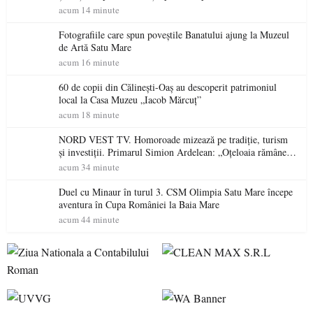
acum 14 minute
Fotografiile care spun poveștile Banatului ajung la Muzeul
de Artă Satu Mare
acum 16 minute
60 de copii din Călinești-Oaș au descoperit patrimoniul
local la Casa Muzeu „Iacob Mărcuț”
acum 18 minute
NORD VEST TV. Homoroade mizează pe tradiție, turism
și investiții. Primarul Simion Ardelean: „Oțeloaia rămâne
un brand al Codrului”
acum 34 minute
Duel cu Minaur în turul 3. CSM Olimpia Satu Mare începe
aventura în Cupa României la Baia Mare
acum 44 minute