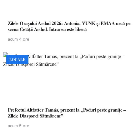
Zilele Orașului Ardud 2026: Antonia, VUNK și EMAA urcă pe
scena Cetății Ardud. Intrarea este liberă
acum 4 ore
LOCALE
Prefectul Altfatter Tamás, prezent la „Poduri peste granițe –
Zilele Diasporei Sătmărene”
acum 5 ore