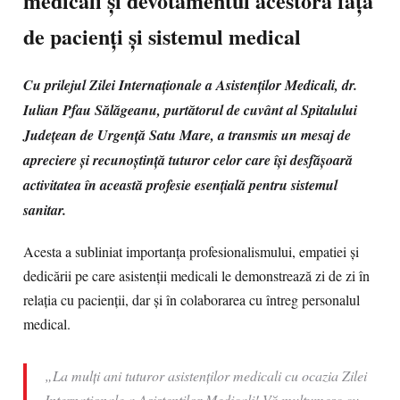
medicali și devotamentul acestora față
de pacienți și sistemul medical
Cu prilejul Zilei Internaționale a Asistenților Medicali, dr.
Iulian Pfau Sălăgeanu, purtătorul de cuvânt al Spitalului
Județean de Urgență Satu Mare, a transmis un mesaj de
apreciere și recunoștință tuturor celor care își desfășoară
activitatea în această profesie esențială pentru sistemul
sanitar.
Acesta a subliniat importanța profesionalismului, empatiei și
dedicării pe care asistenții medicali le demonstrează zi de zi în
relația cu pacienții, dar și în colaborarea cu întreg personalul
medical.
„La mulți ani tuturor asistenților medicali cu ocazia Zilei
Internaționale a Asistenților Medicali! Vă mulțumesc cu