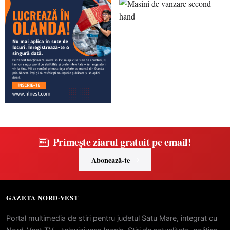
Primește ziarul gratuit pe email!
Abonează-te
GAZETA NORD-VEST
Portal multimedia de stiri pentru judetul Satu Mare, integrat cu