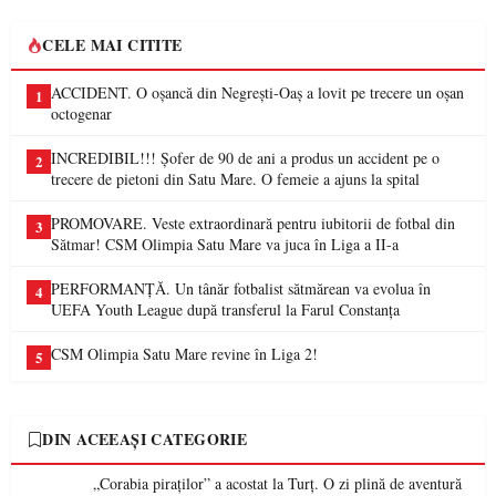
CELE MAI CITITE
ACCIDENT. O oșancă din Negrești-Oaș a lovit pe trecere un oșan
1
octogenar
INCREDIBIL!!! Șofer de 90 de ani a produs un accident pe o
2
trecere de pietoni din Satu Mare. O femeie a ajuns la spital
PROMOVARE. Veste extraordinară pentru iubitorii de fotbal din
3
Sătmar! CSM Olimpia Satu Mare va juca în Liga a II-a
PERFORMANȚĂ. Un tânăr fotbalist sătmărean va evolua în
4
UEFA Youth League după transferul la Farul Constanța
CSM Olimpia Satu Mare revine în Liga 2!
5
DIN ACEEAȘI CATEGORIE
„Corabia piraților” a acostat la Turț. O zi plină de aventură