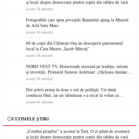
și lecții despre democrație pentru copiii din tabăra de vară
acum 14 minute
Fotografiile care spun poveștile Banatului ajung la Muzeul
de Artă Satu Mare
acum 16 minute
60 de copii din Călinești-Oaș au descoperit patrimoniul
local la Casa Muzeu „Iacob Mărcuț”
acum 18 minute
NORD VEST TV. Homoroade mizează pe tradiție, turism
și investiții. Primarul Simion Ardelean: „Oțeloaia rămâne
un brand al Codrului”
acum 34 minute
Doi șoferi prinși în doar o oră de polițiști. Un tânăr
conducea băut, iar un sătmărean s-a urcat la volan cu
permisul suspendat
acum 46 minute
ULTIMELE ȘTIRI
„Corabia piraților” a acostat la Turț. O zi plină de aventură
și lecții despre democrație pentru copiii din tabăra de vară