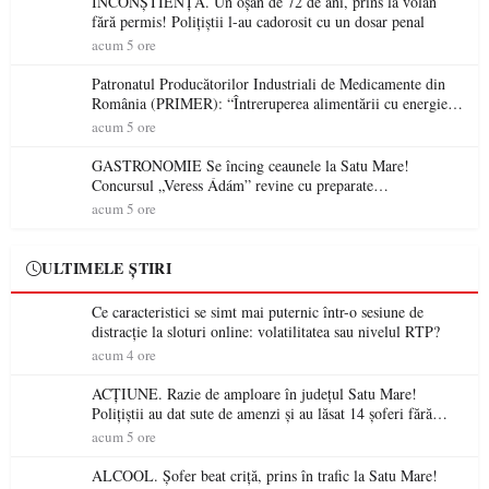
INCONȘTIENȚĂ. Un oșan de 72 de ani, prins la volan
fără permis! Polițiștii l-au cadorosit cu un dosar penal
acum 5 ore
Patronatul Producătorilor Industriali de Medicamente din
România (PRIMER): “Întreruperea alimentării cu energie
electrică a fabricilor de medicamente va pune în pericol
acum 5 ore
accesul pacienților la medicamente esențiale
GASTRONOMIE Se încing ceaunele la Satu Mare!
Concursul „Veress Ádám” revine cu preparate
spectaculoase, premii și un jurat de renume
acum 5 ore
ULTIMELE ȘTIRI
Ce caracteristici se simt mai puternic într-o sesiune de
distracție la sloturi online: volatilitatea sau nivelul RTP?
acum 4 ore
ACȚIUNE. Razie de amploare în județul Satu Mare!
Polițiștii au dat sute de amenzi și au lăsat 14 șoferi fără
permis într-o singură zi
acum 5 ore
ALCOOL. Șofer beat criță, prins în trafic la Satu Mare!