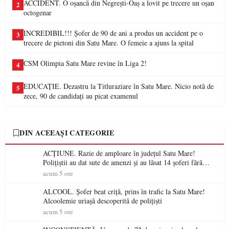
ACCIDENT. O oșancă din Negrești-Oaș a lovit pe trecere un oșan
2
octogenar
INCREDIBIL!!! Șofer de 90 de ani a produs un accident pe o
3
trecere de pietoni din Satu Mare. O femeie a ajuns la spital
CSM Olimpia Satu Mare revine în Liga 2!
4
EDUCAȚIE. Dezastru la Titluraziare în Satu Mare. Nicio notă de
5
zece, 90 de candidați au picat examenul
DIN ACEEAȘI CATEGORIE
ACȚIUNE. Razie de amploare în județul Satu Mare!
Polițiștii au dat sute de amenzi și au lăsat 14 șoferi fără
permis într-o singură zi
acum 5 ore
ALCOOL. Șofer beat criță, prins în trafic la Satu Mare!
Alcoolemie uriașă descoperită de polițiști
acum 5 ore