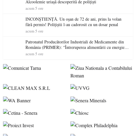
Alcoolemie uriașă descoperită de polițiști
acum 5 ore
INCONȘTIENȚĂ. Un oșan de 72 de ani, prins la volan
fără permis! Polițiștii l-au cadorosit cu un dosar penal
acum 5 ore
Patronatul Producătorilor Industriali de Medicamente din
România (PRIMER): “Întreruperea alimentării cu energie
electrică a fabricilor de medicamente va pune în pericol
acum 5 ore
accesul pacienților la medicamente esențiale