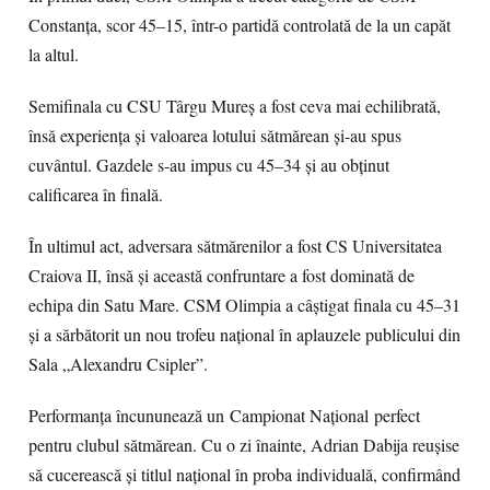
Constanța, scor 45–15, într-o partidă controlată de la un capăt
la altul.
Semifinala cu CSU Târgu Mureș a fost ceva mai echilibrată,
însă experiența și valoarea lotului sătmărean și-au spus
cuvântul. Gazdele s-au impus cu 45–34 și au obținut
calificarea în finală.
În ultimul act, adversara sătmărenilor a fost CS Universitatea
Craiova II, însă și această confruntare a fost dominată de
echipa din Satu Mare. CSM Olimpia a câștigat finala cu 45–31
și a sărbătorit un nou trofeu național în aplauzele publicului din
Sala „Alexandru Csipler”.
Performanța încununează un Campionat Național perfect
pentru clubul sătmărean. Cu o zi înainte, Adrian Dabija reușise
să cucerească și titlul național în proba individuală, confirmând