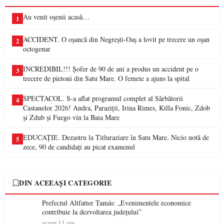
Au venit oșenii acasă…
1
ACCIDENT. O oșancă din Negrești-Oaș a lovit pe trecere un oșan
2
octogenar
INCREDIBIL!!! Șofer de 90 de ani a produs un accident pe o
3
trecere de pietoni din Satu Mare. O femeie a ajuns la spital
SPECTACOL. S-a aflat programul complet al Sărbătorii
4
Castanelor 2026! Andra, Paraziții, Irina Rimes, Killa Fonic, Zdob
și Zdub și Fuego vin la Baia Mare
EDUCAȚIE. Dezastru la Titluraziare în Satu Mare. Nicio notă de
5
zece, 90 de candidați au picat examenul
DIN ACEEAȘI CATEGORIE
Prefectul Altfatter Tamás: „Evenimentele economice
contribuie la dezvoltarea județului”
acum 11 ore