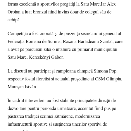
forma excelentă a sportivilor pregătiți la Satu Mare.Iar Alex
Oroian a luat bronzul fiind învins doar de colegul său de
echipă.
Competiția a fost onorată și de prezența secretarului general al
Federația Română de Scrimă, Roxana Bârlădeanu Scarlat, care
a avut pe parcursul zilei o întâlnire cu primarul municipiului
Satu Mare, Kereskényi Gábor.
La discuții au participat și campioana olimpică Simona Pop,
respectiv fostul floretist și actualul președinte al CSM Olimpia,
Mureșan István.
În cadrul întrevederii au fost stabilite principalele direcții de
dezvoltare pentru perioada următoare, accentul fiind pus pe
păstrarea tradiției scrimei sătmărene, modernizarea
infrastructurii sportive și susținerea tinerilor sportivi de