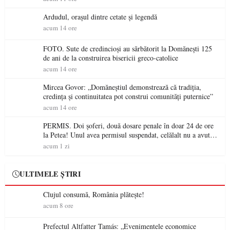
Ardudul, orașul dintre cetate și legendă
acum 14 ore
FOTO. Sute de credincioși au sărbătorit la Domănești 125
de ani de la construirea bisericii greco-catolice
acum 14 ore
Mircea Govor: „Domăneștiul demonstrează că tradiția,
credința și continuitatea pot construi comunități puternice”
acum 14 ore
PERMIS. Doi șoferi, două dosare penale în doar 24 de ore
la Petea! Unul avea permisul suspendat, celălalt nu a avut
niciodată permis
acum 1 zi
ULTIMELE ȘTIRI
Clujul consumă, România plătește!
acum 8 ore
Prefectul Altfatter Tamás: „Evenimentele economice