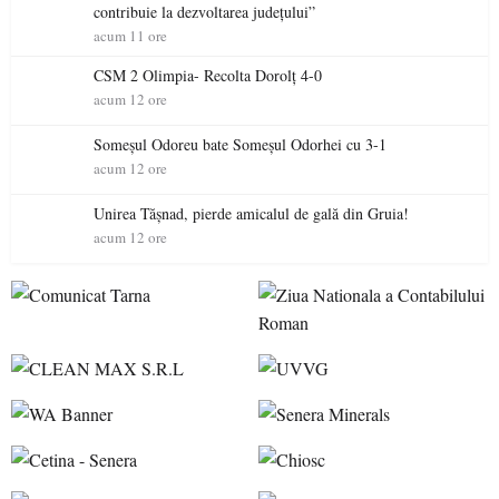
contribuie la dezvoltarea județului”
acum 11 ore
CSM 2 Olimpia- Recolta Dorolț 4-0
acum 12 ore
Someșul Odoreu bate Someșul Odorhei cu 3-1
acum 12 ore
Unirea Tășnad, pierde amicalul de gală din Gruia!
acum 12 ore