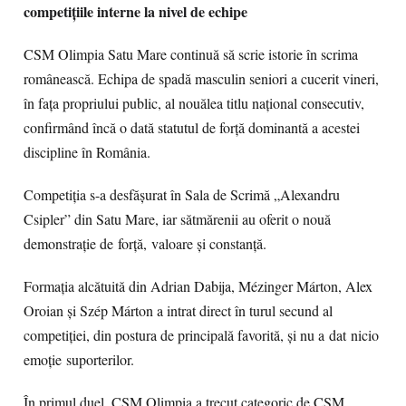
competițiile interne la nivel de echipe
CSM Olimpia Satu Mare continuă să scrie istorie în scrima
românească. Echipa de spadă masculin seniori a cucerit vineri,
în fața propriului public, al nouălea titlu național consecutiv,
confirmând încă o dată statutul de forță dominantă a acestei
discipline în România.
Competiția s-a desfășurat în Sala de Scrimă „Alexandru
Csipler” din Satu Mare, iar sătmărenii au oferit o nouă
demonstrație de forță, valoare și constanță.
Formația alcătuită din Adrian Dabija, Mézinger Márton, Alex
Oroian și Szép Márton a intrat direct în turul secund al
competiției, din postura de principală favorită, și nu a dat nicio
emoție suporterilor.
În primul duel, CSM Olimpia a trecut categoric de CSM