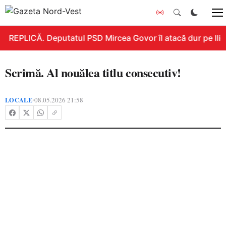
REPLICĂ. Deputatul PSD Mircea Govor îl atacă dur pe Ilie B
Scrimă. Al nouălea titlu consecutiv!
LOCALE
08.05.2026 21:58
•