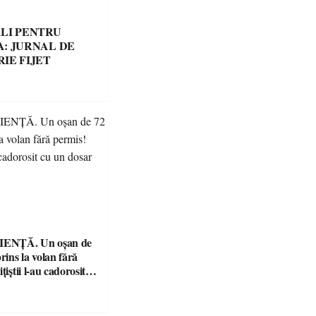
LI PENTRU
: JURNAL DE
IE FIJET
ENȚĂ. Un oșan de
prins la volan fără
țiștii l-au cadorosit
r penal