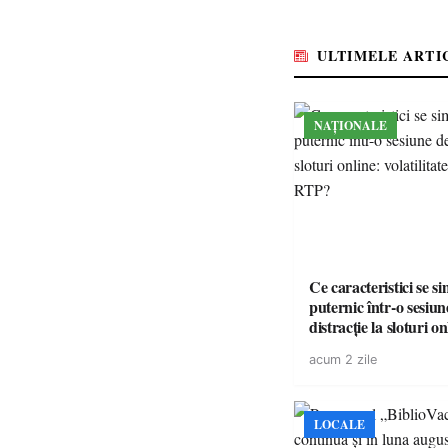
ULTIMELE ARTI
NAȚIONALE
Ce caracteristici se s
puternic într-o sesiun
distracție la sloturi on
volatilitatea sau nive
acum 2 zile
LOCALE