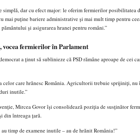
 simplă, dar cu efect major: le oferim fermierilor posibilitatea 
u mai puține bariere administrative și mai mult timp pentru cee
 pământului și asigurarea hranei pentru români.”
 vocea fermierilor în Parlament
democrat a ținut să sublinieze că PSD rămâne aproape de cei ca
 celor care hrănesc România. Agricultorii trebuie sprijiniți, nu
uri inutile.”
rvenție, Mircea Govor își consolidează poziția de susținător fer
și din întreaga țară.
 au timp de examene inutile – au de hrănit România!”