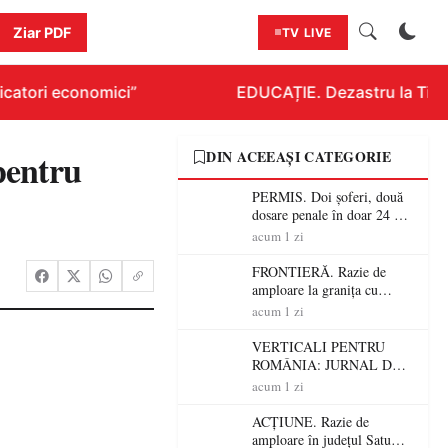
Ziar PDF
TV LIVE
catori economici”
EDUCAȚIE. Dezastru la Titlura
pentru
DIN ACEEAȘI CATEGORIE
PERMIS. Doi șoferi, două
dosare penale în doar 24 de
ore la Petea! Unul avea
acum 1 zi
permisul suspendat, celălalt
nu a avut niciodată permis
FRONTIERĂ. Razie de
amploare la granița cu
Ungaria! 800 de persoane și
acum 1 zi
peste 300 de mașini,
verificate
VERTICALI PENTRU
ROMÂNIA: JURNAL DE
CĂLĂTORIE FIJET
acum 1 zi
ACȚIUNE. Razie de
amploare în județul Satu