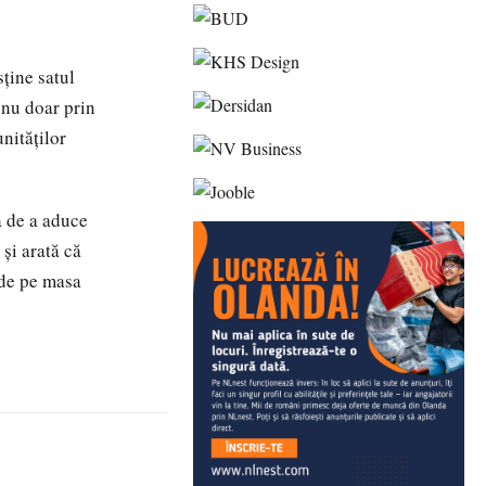
ține satul
 nu doar prin
unităților
a de a aduce
 și arată că
 de pe masa