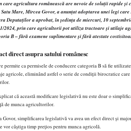
 care agricultura românească are nevoie de soluții rapide și 
 Satu Mare, Mircea Govor, a anunțat adoptarea unei legi care s
ra Deputaților a aprobat, în ședința de miercuri, 10 septembri
2024, prin care agricultorii pot utiliza tractoare și utilaje a
oria B – fără examene suplimentare și fără atestate costisitoa
act direct asupra satului românesc
 permite ca permisele de conducere categoria B să fie utilizate
aje agricole, eliminând astfel o serie de condiții birocratice car
rilor.
plicat că această modificare legislativă nu este doar o simplific
ță de munca agricultorilor.
a Govor, simplificarea legislativă va avea un efect direct și majo
are vor câștiga timp prețios pentru munca agricolă.