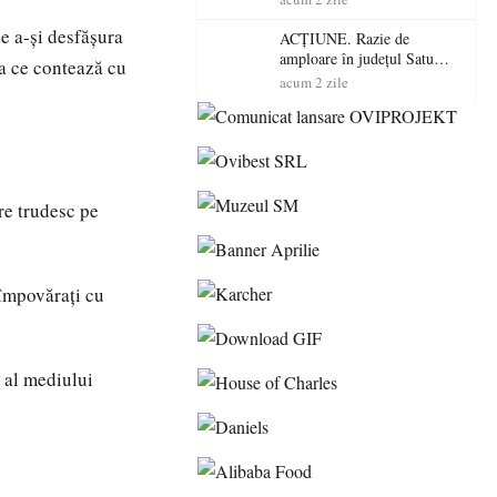
volatilitatea sau nivelul
de a-și desfășura
RTP?
ACȚIUNE. Razie de
amploare în județul Satu
a ce contează cu
Mare! Polițiștii au dat sute
acum 2 zile
de amenzi și au lăsat 14
șoferi fără permis într-o
singură zi
re trudesc pe
 împovărați cu
m al mediului