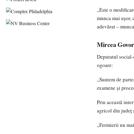
„Este o modificare
munca mai ușor, c
adevărat – munca
Mircea Govor,
Deputatul social-
ogoare:
„Suntem de partea
examene și proced
Prin această inte
agricol din județ 
„Fermierii nu mai