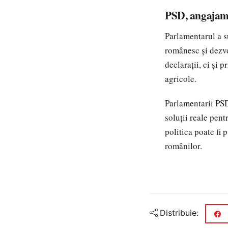
PSD, angajame
Parlamentarul a s
românesc și dezvol
declarații, ci și 
agricole.
Parlamentarii PSD
soluții reale pent
politica poate fi
românilor.
Distribuie: