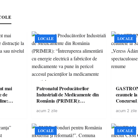
COLE
LOCALE
LOCALE
imt mai
Patronatul Producătorilor
GASTRONOMIE 
e de
Industriali de Medicamente din
ceaunele l
line:
România (PRIMER):
Concursul
lul RTP?
“Întreruperea alimentării cu
revine cu 
acum 2 zile
acum 2 zile
energie electrică a fabricilor de
spectaculoa
medicamente va pune în pericol
de renume
accesul pacienților la
medicamente esențiale
LOCALE
LOCALE