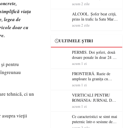
concrete,
Mare! Polițiștii au dat sute
acum 2 zile
de amenzi și au lăsat 14
implifică viața
șoferi fără permis într-o
ALCOOL. Șofer beat criță,
singură zi
e, legea de
prins în trafic la Satu Mare!
Alcoolemie uriașă
acum 2 zile
gricole doar cu
descoperită de polițiști
re.
ULTIMELE ȘTIRI
PERMIS. Doi șoferi, două
dosare penale în doar 24 de
ore la Petea! Unul avea
 și pentru
acum 1 zi
permisul suspendat, celălalt
e îngreunau
nu a avut niciodată permis
FRONTIERĂ. Razie de
amploare la granița cu
Ungaria! 800 de persoane și
acum 1 zi
peste 300 de mașini,
are tehnică, ci un
verificate
VERTICALI PENTRU
ROMÂNIA: JURNAL DE
CĂLĂTORIE FIJET
acum 1 zi
r asupra vieții
Ce caracteristici se simt mai
puternic într-o sesiune de
distracție la sloturi online:
acum 2 zile