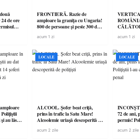
 două
FRONTIERĂ. Razie de
VERTICA
 24 de ore
amploare la granița cu Ungaria!
ROMÂNIA
ermisul
800 de persoane și peste 300 de
CĂLĂTOR
 a avut
mașini, verificate
acum 1 zi
acum 1 zi
LOCALE
LOCALE
amploare
ALCOOL. Șofer beat criță,
INCONȘTI
olițiștii
prins în trafic la Satu Mare!
72 de ani, 
și au lăsat
Alcoolemie uriașă descoperită de
permis! Poli
într-o
polițiști
cu un dosa
acum 2 zile
acum 2 zile