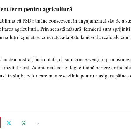
nt ferm pentru agricultură
ubliniat că PSD rămâne consecvent în angajamentul său de a sus
tarea agriculturii. Prin această măsură, fermierii sunt sprijiniți
prin soluții legislative concrete, adaptate la nevoile reale ale com
 au demonstrat, încă o dată, că sunt consecvenți în promisiune
ru mediul rural. Adoptarea acestei legi elimină bariere artificiale
 pusă în slujba celor care muncesc zilnic pentru a asigura pâinea