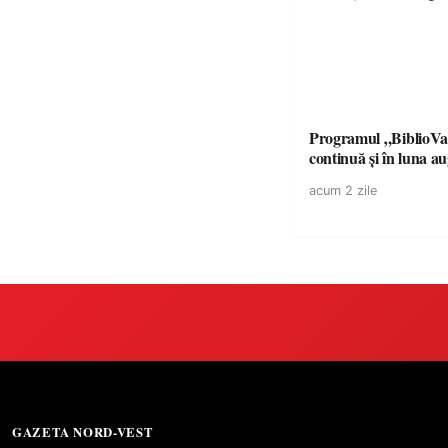
Programul „BiblioVa
continuă și în luna a
acum 2 zile
GAZETA NORD-VEST