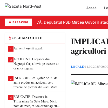
Acasă
Lo
REPLICĂ. Deputatul PSD Mircea Govor îl atacă du
BREAKING
IMPLICARE
CELE MAI CITITE
agricultori
Au venit oșenii acasă…
1
ACCIDENT. O oșancă din
2
Negrești-Oaș a lovit pe trecere un
LOCALE
11.09.2025 00:0
•
oșan octogenar
INCREDIBIL!!! Șofer de 90 de
3
ani a produs un accident pe o
trecere de pietoni din Satu Mare. O
femeie a ajuns la spital
EDUCAȚIE. Dezastru la
4
Titluraziare în Satu Mare. Nicio
notă de zece, 90 de candidați au