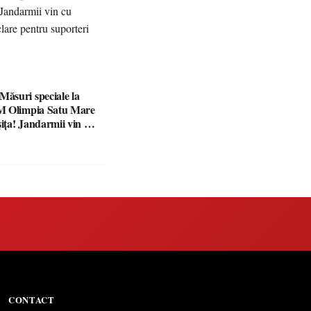
suri speciale la
M Olimpia Satu Mare
ța! Jandarmii vin cu
e clare pentru
CONTACT