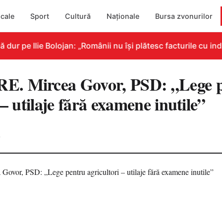
cale
Sport
Cultură
Naționale
Bursa zvonurilor
r pe Ilie Bolojan: „Românii nu își plătesc facturile cu indi
. Mircea Govor, PSD: „Lege 
 – utilaje fără examene inutile”
0