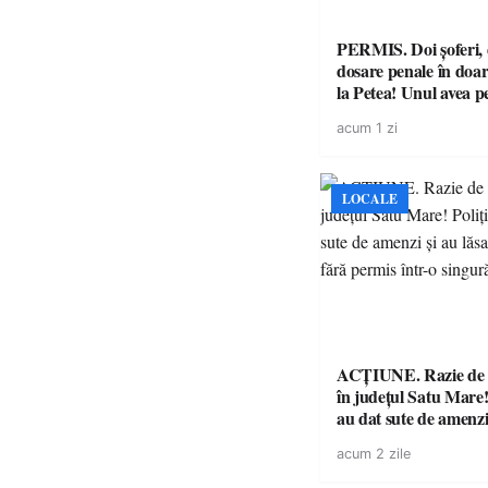
PERMIS. Doi șoferi,
dosare penale în doar
la Petea! Unul avea p
suspendat, celălalt nu
acum 1 zi
niciodată permis
LOCALE
ACȚIUNE. Razie de 
în județul Satu Mare! P
au dat sute de amenzi 
14 șoferi fără permis 
acum 2 zile
singură zi