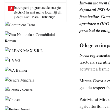
picat examenul
Într-un moment în
Întreruperi programate de energie
5
deputatul PSD de
electrică în mai multe localități din
fermierilor. Came
județul Satu Mare. Distribuție
Energie Electrică România anunță
aprobare a OUG 1/
lucrări la rețea
permisul de categ
O lege cu imp
Noua reglementare
tractoare sau util
activitatea fermie
Mircea Govor a ex
gest de respect fa
Potrivit lui Mirce
agricultorilor, c