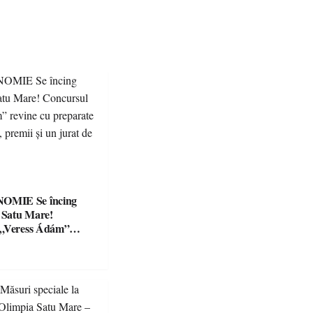
Se încing
a Satu Mare!
 „Veress Ádám”
preparate
se, premii și un jurat