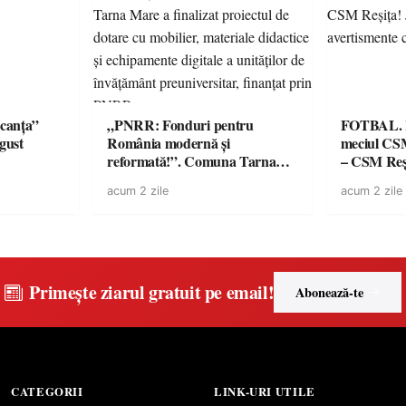
canța”
„PNRR: Fonduri pentru
FOTBAL. Mă
ugust
România modernă și
meciul CS
reformată!”. Comuna Tarna
– CSM Reși
Mare a finalizat proiectul de
avertisment
acum 2 zile
acum 2 zile
dotare cu mobilier, materiale
suporteri
didactice și echipamente digitale
a unităților de învățământ
preuniversitar, finanțat prin
PNRR
Primește ziarul gratuit pe email!
Abonează-te
CATEGORII
LINK-URI UTILE