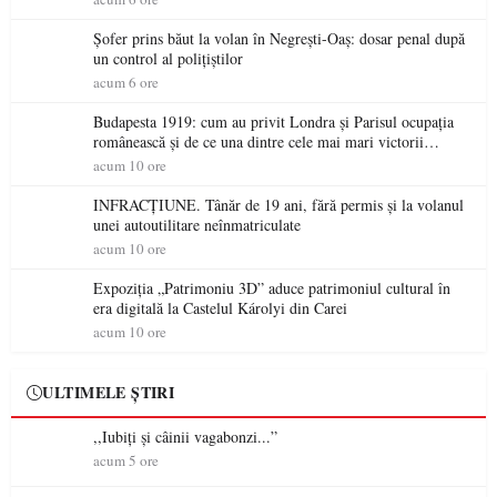
Șofer prins băut la volan în Negrești-Oaș: dosar penal după
un control al polițiștilor
acum 6 ore
Budapesta 1919: cum au privit Londra și Parisul ocupația
românească și de ce una dintre cele mai mari victorii
militare ale României a devenit o controversă diplomatică
acum 10 ore
europeană ( partea a II-a)
INFRACȚIUNE. Tânăr de 19 ani, fără permis și la volanul
unei autoutilitare neînmatriculate
acum 10 ore
Expoziția „Patrimoniu 3D” aduce patrimoniul cultural în
era digitală la Castelul Károlyi din Carei
acum 10 ore
ULTIMELE ȘTIRI
,,Iubiți și câinii vagabonzi...”
acum 5 ore