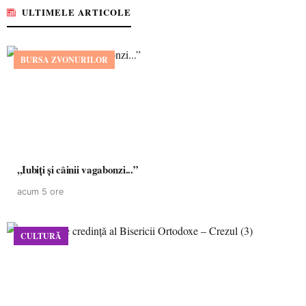
ULTIMELE ARTICOLE
BURSA ZVONURILOR
,,Iubiți și câinii vagabonzi...”
acum 5 ore
CULTURĂ