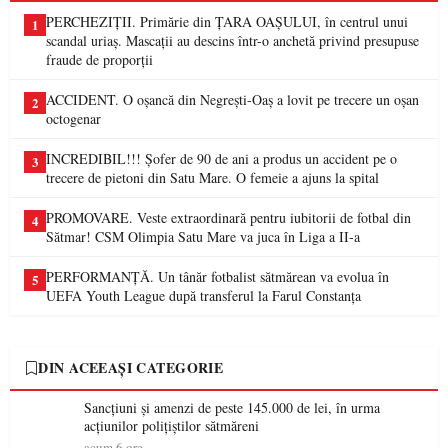
PERCHEZIȚII. Primărie din ȚARA OAȘULUI, în centrul unui
1
scandal uriaș. Mascații au descins într-o anchetă privind presupuse
fraude de proporții
ACCIDENT. O oșancă din Negrești-Oaș a lovit pe trecere un oșan
2
octogenar
INCREDIBIL!!! Șofer de 90 de ani a produs un accident pe o
3
trecere de pietoni din Satu Mare. O femeie a ajuns la spital
PROMOVARE. Veste extraordinară pentru iubitorii de fotbal din
4
Sătmar! CSM Olimpia Satu Mare va juca în Liga a II-a
PERFORMANȚĂ. Un tânăr fotbalist sătmărean va evolua în
5
UEFA Youth League după transferul la Farul Constanța
DIN ACEEAȘI CATEGORIE
Sancțiuni și amenzi de peste 145.000 de lei, în urma
acțiunilor polițiștilor sătmăreni
acum 6 ore