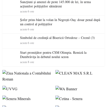
Sancțiuni și amenzi de peste 145.000 de lei, în urma
acțiunilor polițiștilor sătmăreni
acum 6 ore
Șofer prins băut la volan în Negrești-Oaș: dosar penal după
un control al polițiștilor
acum 6 ore
Simbolul de credinţă al Bisericii Ortodoxe – Crezul (3)
acum 6 ore
Start promițător pentru CSM Olimpia. Remiză la
Dumbrăvița în debutul noului sezon
acum 8 ore