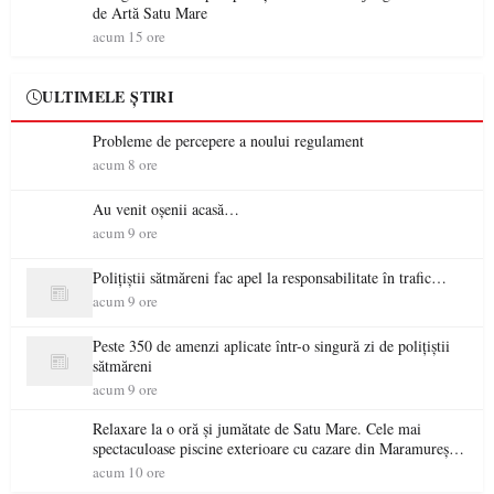
de Artă Satu Mare
acum 15 ore
ULTIMELE ȘTIRI
Probleme de percepere a noului regulament
acum 8 ore
Au venit oșenii acasă…
acum 9 ore
Polițiștii sătmăreni fac apel la responsabilitate în trafic…
acum 9 ore
Peste 350 de amenzi aplicate într-o singură zi de polițiștii
sătmăreni
acum 9 ore
Relaxare la o oră și jumătate de Satu Mare. Cele mai
spectaculoase piscine exterioare cu cazare din Maramureș,
ideale pentru o escapadă de vară
acum 10 ore