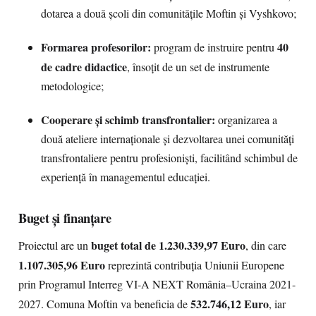
dotarea a două școli din comunitățile Moftin și Vyshkovo;
Formarea profesorilor:
40
program de instruire pentru
de cadre didactice
, însoțit de un set de instrumente
metodologice;
Cooperare și schimb transfrontalier:
organizarea a
două ateliere internaționale și dezvoltarea unei comunități
transfrontaliere pentru profesioniști, facilitând schimbul de
experiență în managementul educației.
Buget și finanțare
buget total de 1.230.339,97 Euro
Proiectul are un
, din care
1.107.305,96 Euro
reprezintă contribuția Uniunii Europene
prin Programul Interreg VI-A NEXT România–Ucraina 2021-
532.746,12 Euro
2027. Comuna Moftin va beneficia de
, iar