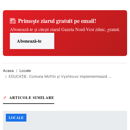
Primește ziarul gratuit pe email!
Abonează-te și citești ziarul Gazeta Nord-Vest zilnic, gratuit.
Abonează-te
Acasa
Locale
EDUCAŢIE. Comuna Moftin și Vyshkovo implememtează ...
ARTICOLE SIMILARE
LOCALE