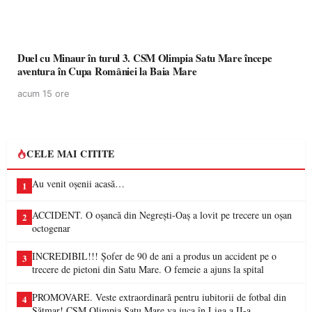
Duel cu Minaur în turul 3. CSM Olimpia Satu Mare începe
aventura în Cupa României la Baia Mare
acum 15 ore
CELE MAI CITITE
Au venit oșenii acasă…
1
ACCIDENT. O oșancă din Negrești-Oaș a lovit pe trecere un oșan
2
octogenar
INCREDIBIL!!! Șofer de 90 de ani a produs un accident pe o
3
trecere de pietoni din Satu Mare. O femeie a ajuns la spital
PROMOVARE. Veste extraordinară pentru iubitorii de fotbal din
4
Sătmar! CSM Olimpia Satu Mare va juca în Liga a II-a