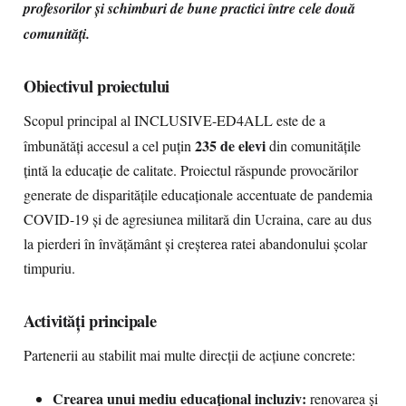
profesorilor și schimburi de bune practici între cele două
comunități.
Obiectivul proiectului
Scopul principal al INCLUSIVE-ED4ALL este de a
235 de elevi
îmbunătăți accesul a cel puțin
din comunitățile
țintă la educație de calitate. Proiectul răspunde provocărilor
generate de disparitățile educaționale accentuate de pandemia
COVID-19 și de agresiunea militară din Ucraina, care au dus
la pierderi în învățământ și creșterea ratei abandonului școlar
timpuriu.
Activități principale
Partenerii au stabilit mai multe direcții de acțiune concrete:
Crearea unui mediu educațional incluziv:
renovarea și