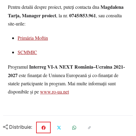
Magdalena
Pentru detalii despre proiect, puteți contacta dna
Tarța, Manager proiect
0745/853.961
, la nr.
, sau consulta
site-urile:
Primăria Moftin
SCMMIC
Interreg VI-A NEXT România–Ucraina 2021-
Programul
2027
este finanțat de Uniunea Europeană și co-finanțat de
statele participante în program. Mai multe informații sunt
disponibile și pe
www.ro-ua.net
Distribuie: