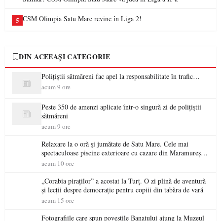
CSM Olimpia Satu Mare revine în Liga 2!
5
DIN ACEEAȘI CATEGORIE
Polițiștii sătmăreni fac apel la responsabilitate în trafic…
acum 9 ore
Peste 350 de amenzi aplicate într-o singură zi de polițiștii
sătmăreni
acum 9 ore
Relaxare la o oră și jumătate de Satu Mare. Cele mai
spectaculoase piscine exterioare cu cazare din Maramureș,
ideale pentru o escapadă de vară
acum 10 ore
„Corabia piraților” a acostat la Turț. O zi plină de aventură
și lecții despre democrație pentru copiii din tabăra de vară
acum 15 ore
Fotografiile care spun poveștile Banatului ajung la Muzeul