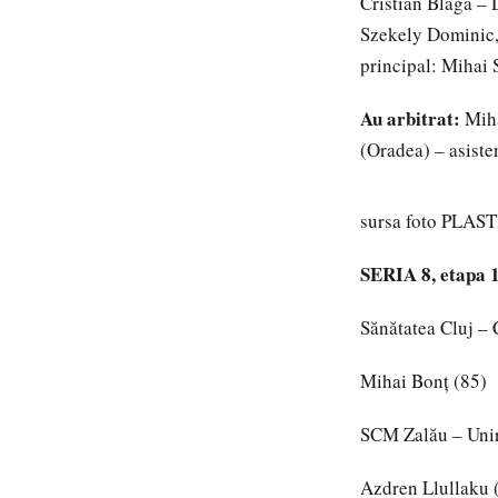
Cristian Blaga –
Szekely Dominic,
principal: Mihai 
Au arbitrat:
Miha
(Oradea) – asiste
sursa foto PL
SERIA 8, etapa 
Sănătatea Cluj – 
Mihai Bonţ (85)
SCM Zalău – Uni
Azdren Llullaku 