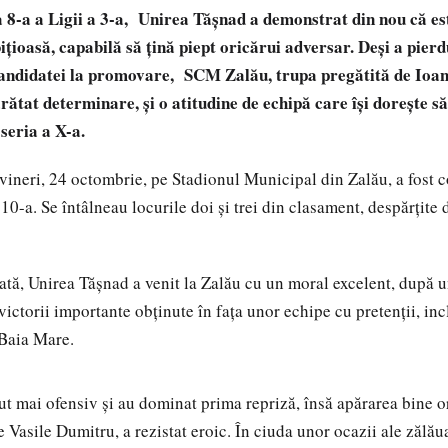
a 8-a a Ligii a 3-a, Unirea Tășnad a demonstrat din nou că es
țioasă, capabilă să țină piept oricărui adversar. Deși a pierdu
candidatei la promovare, SCM Zalău, trupa pregătită de Ioan 
ătat determinare, și o atitudine de echipă care își dorește 
 seria a X-a.
 vineri, 24 octombrie, pe Stadionul Municipal din Zalău, a fost 
a 10-a. Se întâlneau locurile doi și trei din clasament, despărțite
ă, Unirea Tășnad a venit la Zalău cu un moral excelent, după u
 victorii importante obținute în fața unor echipe cu pretenții, in
 Baia Mare.
t mai ofensiv și au dominat prima repriză, însă apărarea bine o
 Vasile Dumitru, a rezistat eroic. În ciuda unor ocazii ale zălăua