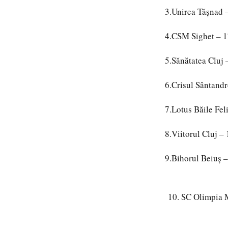
3.Unirea Tășnad 
4.CSM Sighet – 1
5.Sănătatea Cluj 
6.Crisul Sântandr
7.Lotus Băile Fel
8.Viitorul Cluj –
9.Bihorul Beiuș –
SC Olimpia 