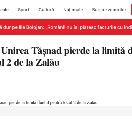
cale
Sport
Cultură
Naționale
Bursa zvonurilor
 pe Ilie Bolojan: „Românii nu își plătesc facturile cu indic
 Unirea Tășnad pierde la limită 
l 2 de la Zalău
0