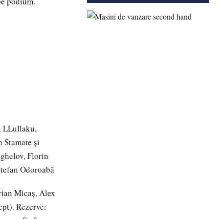
 pe podium.
 LLullaku,
 Stamate și
ghelov, Florin
 Ștefan Odoroabă
rian Micaș, Alex
cpt). Rezerve: