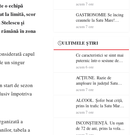
din România (PRIMER):
acum 7 ore
te o echipă
“Întreruperea alimentării cu
t la limită, scor
energie electrică a fabricilor
GASTRONOMIE Se încing
de medicamente va pune în
ceaunele la Satu Mare!
Stelescu și
pericol accesul pacienților la
Concursul „Veress Ádám”
acum 7 ore
să rămână în zona
medicamente esențiale
revine cu preparate
spectaculoase, premii și un
jurat de renume
ULTIMELE ȘTIRI
considerată capul
Ce caracteristici se simt mai
puternic într-o sesiune de
 de un singur
distracție la sloturi online:
acum 6 ore
volatilitatea sau nivelul
RTP?
ACȚIUNE. Razie de
amploare în județul Satu
n start de sezon
Mare! Polițiștii au dat sute
acum 7 ore
clusiv împotriva
de amenzi și au lăsat 14
șoferi fără permis într-o
ALCOOL. Șofer beat criță,
singură zi
prins în trafic la Satu Mare!
Alcoolemie uriașă
acum 7 ore
descoperită de polițiști
rganizată a
INCONȘTIENȚĂ. Un oșan
de 72 de ani, prins la volan
nilor, tabela a
fără permis! Polițiștii l-au
acum 7 ore