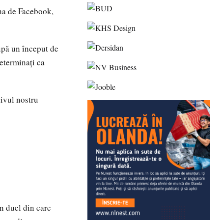
ina de Facebook,
upă un început de
eterminați ca
tivul nostru
n duel din care