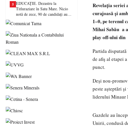
EDUCAȚIE. Dezastru la
5
Revelația seriei 
Titluraziare în Satu Mare. Nicio
curajoasă și ambi
notă de zece, 90 de candidați au
picat examenul
1–0, pe terenul 
Mihai Sabău a ar
play off-ului din
Partida disputată
de afiș al etapei 
punct.
Deși nou-promovat
peste așteptări și
liderului Minaur
Gazdele au începu
Unirii, condusă de