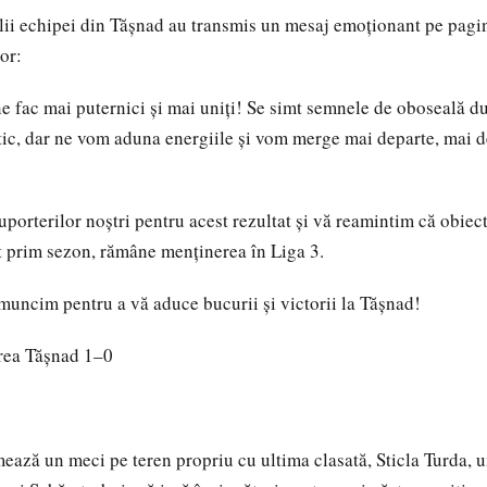
lii echipei din Tășnad au transmis un mesaj emoționant pe pag
or:
e fac mai puternici și mai uniți! Se simt semnele de oboseală d
ic, dar ne vom aduna energiile și vom merge mai departe, mai d
porterilor noștri pentru acest rezultat și vă reamintim că obiec
st prim sezon, rămâne menținerea în Liga 3.
uncim pentru a vă aduce bucurii și victorii la Tășnad!
rea Tășnad 1–0
ează un meci pe teren propriu cu ultima clasată, Sticla Turda, u