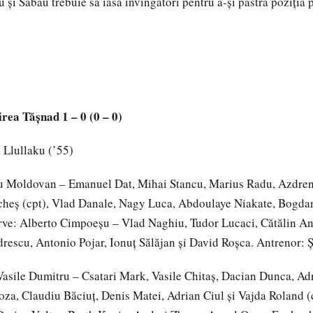
cu și Sabău trebuie să iasă învingători pentru a-și păstra poziția
ea Tășnad 1 – 0 (0 – 0)
 Llullaku (’55)
u Moldovan – Emanuel Dat, Mihai Stancu, Marius Radu, Azdren
heș (cpt), Vlad Danale, Nagy Luca, Abdoulaye Niakate, Bogdan
rve: Alberto Cimpoeșu – Vlad Naghiu, Tudor Lucaci, Cătălin An
rescu, Antonio Pojar, Ionuț Sălăjan și David Roșca. Antrenor:
Vasile Dumitru – Csatari Mark, Vasile Chitaș, Dacian Dunca, Ad
za, Claudiu Băciuț, Denis Matei, Adrian Ciul și Vajda Roland (