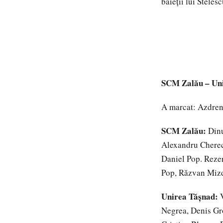
băieții lui Steles
SCM Zalău – Unir
A marcat: Azdren
SCM Zalău:
Din
Alexandru Cherec
Daniel Pop. Reze
Pop, Răzvan Mizd
Unirea Tășnad:
Negrea, Denis Gro