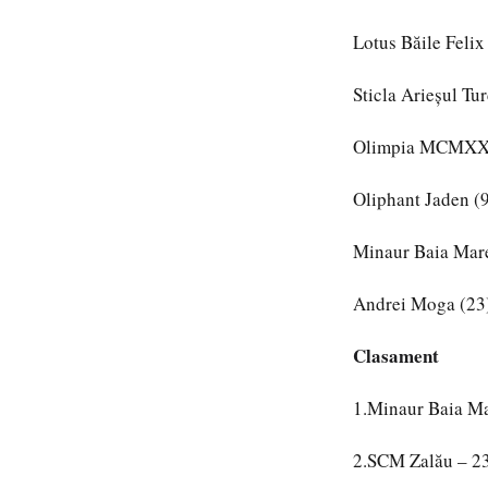
Lotus Băile Feli
Sticla Arieşul Tu
Olimpia MCMXXI 
Oliphant Jaden (
Minaur Baia Mare
Andrei Moga (23)
Clasament
1.Minaur Baia Ma
2.SCM Zalău – 23