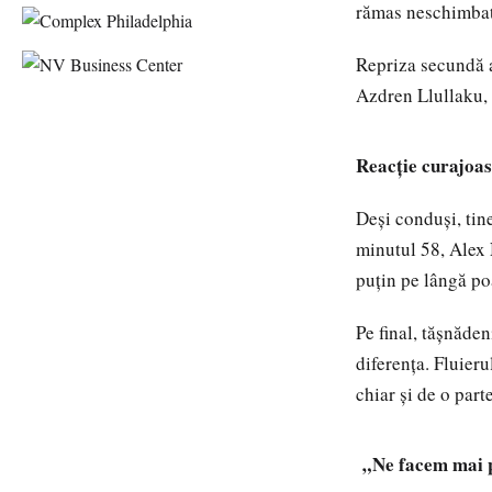
rămas neschimbat
Repriza secundă a 
Azdren Llullaku, a
Reacție curajoas
Deși conduși, tin
minutul 58, Alex 
puțin pe lângă po
Pe final, tășnăden
diferența. Fluieru
chiar și de o part
„Ne facem mai p