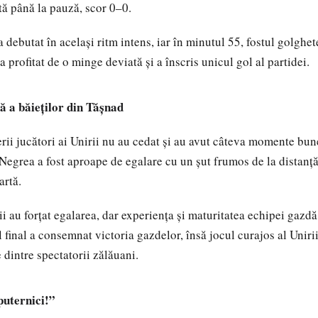
ă până la pauză, scor 0–0.
debutat în același ritm intens, iar în minutul 55, fostul golgheter
 profitat de o minge deviată și a înscris unicul gol al partidei.
ă a băieților din Tășnad
erii jucători ai Unirii nu au cedat și au avut câteva momente bun
Negrea a fost aproape de egalare cu un șut frumos de la distanț
artă.
ii au forțat egalarea, dar experiența și maturitatea echipei gazdă
l final a consemnat victoria gazdelor, însă jocul curajos al Uniri
e dintre spectatorii zălăuani.
uternici!”