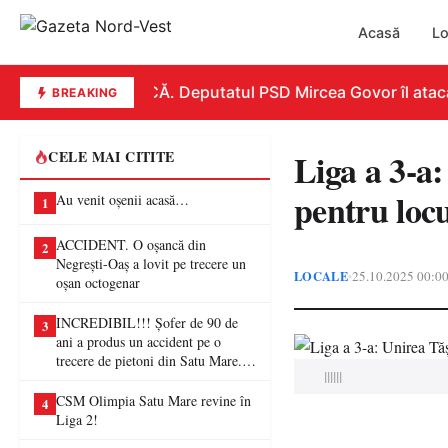
Acasă
Lo
REPLICĂ. Deputatul PSD Mircea Govor îl atacă dur
BREAKING
Liga a 3-a:
CELE MAI CITITE
pentru locu
Au venit oșenii acasă…
1
ACCIDENT. O oșancă din
2
Negrești-Oaș a lovit pe trecere un
LOCALE
25.10.2025 00:0
•
oșan octogenar
INCREDIBIL!!! Șofer de 90 de
3
ani a produs un accident pe o
trecere de pietoni din Satu Mare. O
||||||
femeie a ajuns la spital
CSM Olimpia Satu Mare revine în
4
Liga 2!