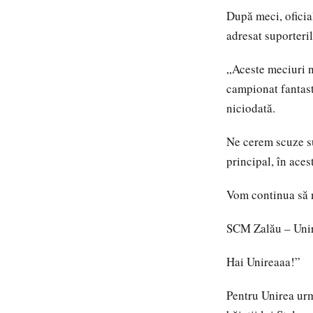
După meci, oficia
adresat suporteril
„Aceste meciuri n
campionat fantast
niciodată.
Ne cerem scuze su
principal, în ace
Vom continua să m
SCM Zalău – Uni
Hai Unireaaa!”
Pentru Unirea urm