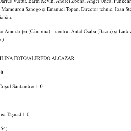
 Darius Vultur, Barth Kevin, Andrei Zbona, Angel Onea, Funkenh
 Mamourou Sanogo și Emanuel Topan. Director tehnic: Ioan Ste
Sabău.
i Amorăriței (Câmpina) – centru; Antal Csaba (Baciu) și Ludov
nți
ASTILINA FOTO/ALFREDO ALCAZAR
10
Crişul Sântandrei 1-0
rea Tăşnad 1-0
(54)