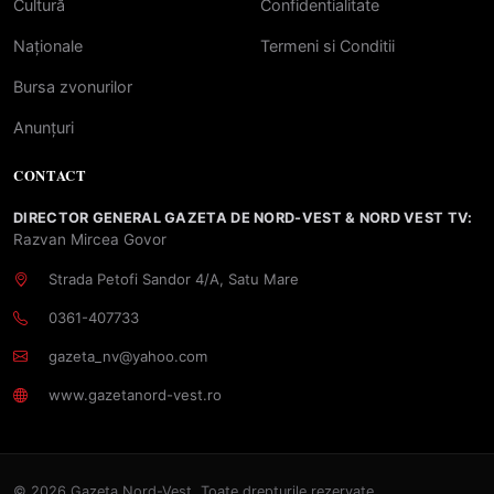
Cultură
Confidentialitate
Naționale
Termeni si Conditii
Bursa zvonurilor
Anunțuri
CONTACT
DIRECTOR GENERAL GAZETA DE NORD-VEST & NORD VEST TV:
Razvan Mircea Govor
Strada Petofi Sandor 4/A, Satu Mare
0361-407733
gazeta_nv@yahoo.com
www.gazetanord-vest.ro
© 2026 Gazeta Nord-Vest. Toate drepturile rezervate.