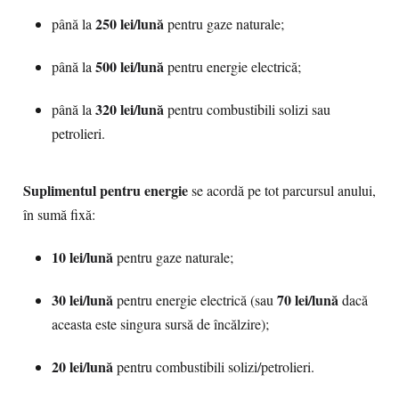
250 lei/lună
până la
pentru gaze naturale;
500 lei/lună
până la
pentru energie electrică;
320 lei/lună
până la
pentru combustibili solizi sau
petrolieri.
Suplimentul pentru energie
se acordă pe tot parcursul anului,
în sumă fixă:
10 lei/lună
pentru gaze naturale;
30 lei/lună
70 lei/lună
pentru energie electrică (sau
dacă
aceasta este singura sursă de încălzire);
20 lei/lună
pentru combustibili solizi/petrolieri.