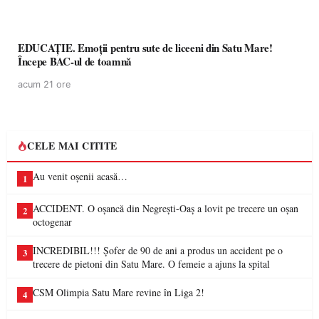
EDUCAȚIE. Emoții pentru sute de liceeni din Satu Mare!
Începe BAC-ul de toamnă
acum 21 ore
CELE MAI CITITE
Au venit oșenii acasă…
1
ACCIDENT. O oșancă din Negrești-Oaș a lovit pe trecere un oșan
2
octogenar
INCREDIBIL!!! Șofer de 90 de ani a produs un accident pe o
3
trecere de pietoni din Satu Mare. O femeie a ajuns la spital
CSM Olimpia Satu Mare revine în Liga 2!
4