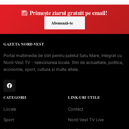
Primește ziarul gratuit pe email!
Abonează-te
GAZETA NORD-VEST
Portal multimedia de stiri pentru judetul Satu Mare, integrat cu
Nord-Vest TV - televiziunea locala. Stiri de actualitate, politica,
economie, sport, cultura si multe altele.
CATEGORII
LINK-URI UTILE
Locale
Contact
Sport
Nord-Vest TV Live