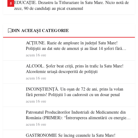
EDUCAȚIE. Dezastru la Titluraziare în Satu Mare. Nicio notă de
5
zece, 90 de candidați au picat examenul
DIN ACEEAȘI CATEGORIE
ACȚIUNE. Razie de amploare în județul Satu Mare!
Polițiștii au dat sute de amenzi și au lăsat 14 șoferi fără
permis într-o singură zi
acum 16 ore
ALCOOL. Șofer beat criță, prins în trafic la Satu Mare!
Alcoolemie uriașă descoperită de polițiști
acum 16 ore
INCONȘTIENȚĂ. Un oșan de 72 de ani, prins la volan
fără permis! Polițiștii l-au cadorosit cu un dosar penal
acum 16 ore
Patronatul Producătorilor Industriali de Medicamente din
România (PRIMER): “Întreruperea alimentării cu energie
electrică a fabricilor de medicamente va pune în pericol
acum 16 ore
accesul pacienților la medicamente esențiale
GASTRONOMIE Se încing ceaunele la Satu Mare!