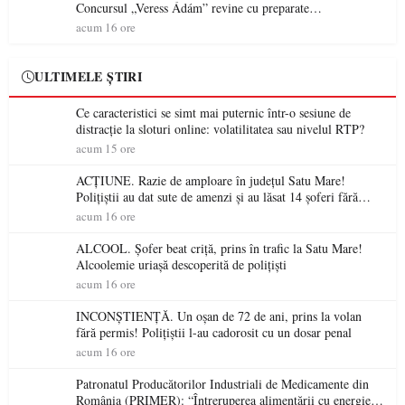
Concursul „Veress Ádám” revine cu preparate
spectaculoase, premii și un jurat de renume
acum 16 ore
ULTIMELE ȘTIRI
Ce caracteristici se simt mai puternic într-o sesiune de
distracție la sloturi online: volatilitatea sau nivelul RTP?
acum 15 ore
ACȚIUNE. Razie de amploare în județul Satu Mare!
Polițiștii au dat sute de amenzi și au lăsat 14 șoferi fără
permis într-o singură zi
acum 16 ore
ALCOOL. Șofer beat criță, prins în trafic la Satu Mare!
Alcoolemie uriașă descoperită de polițiști
acum 16 ore
INCONȘTIENȚĂ. Un oșan de 72 de ani, prins la volan
fără permis! Polițiștii l-au cadorosit cu un dosar penal
acum 16 ore
Patronatul Producătorilor Industriali de Medicamente din
România (PRIMER): “Întreruperea alimentării cu energie