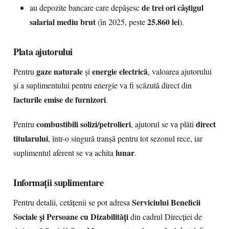
de trei ori câștigul
au depozite bancare care depășesc
salarial mediu brut
25.860 lei
(în 2025, peste
).
Plata ajutorului
gaze naturale
energie electrică
Pentru
și
, valoarea ajutorului
și a suplimentului pentru energie va fi scăzută direct din
facturile emise de furnizori
.
combustibili solizi/petrolieri
direct
Pentru
, ajutorul se va plăti
titularului
, într-o singură tranșă pentru tot sezonul rece, iar
lunar
suplimentul aferent se va achita
.
Informații suplimentare
Serviciului Beneficii
Pentru detalii, cetățenii se pot adresa
Sociale și Persoane cu Dizabilități
din cadrul Direcției de