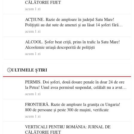
CĂLĂTORIE FIJET
acum 1 zi
ACȚIUNE. Razie de amploare în județul Satu Mare!
Polițiștii au dat sute de amenzi și au lăsat 14 șoferi fără
permis într-o singură zi
acum 1 zi
ALCOOL. Șofer beat criță, prins în trafic la Satu Mare!
Alcoolemie uriașă descoperită de polițiști
acum 1 zi
ULTIMELE ȘTIRI
PERMIS. Doi șoferi, două dosare penale în doar 24 de ore
la Petea! Unul avea permisul suspendat, celălalt nu a avut
niciodată permis
acum 1 zi
FRONTIERĂ. Razie de amploare la granița cu Ungaria!
800 de persoane și peste 300 de mașini, verificate
acum 1 zi
VERTICALI PENTRU ROMÂNIA: JURNAL DE
CĂLĂTORIE FIJET