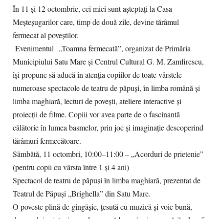
În 11 și 12 octombrie, cei mici sunt așteptați la Casa
Meșteșugarilor care, timp de două zile, devine tărâmul
fermecat al poveștilor.
Evenimentul „Toamna fermecată”, organizat de Primăria
Municipiului Satu Mare și Centrul Cultural G. M. Zamfirescu,
își propune să aducă în atenția copiilor de toate vârstele
numeroase spectacole de teatru de păpuși, în limba română și
limba maghiară, lecturi de povești, ateliere interactive și
proiecții de filme. Copiii vor avea parte de o fascinantă
călătorie în lumea basmelor, prin joc și imaginație descoperind
tărâmuri fermecătoare.
Sâmbătă, 11 octombri,
10:00–11:00 – „Acorduri de prietenie”
(pentru copii cu vârsta între 1 și 4 ani)
Spectacol de teatru de păpuși în limba maghiară, prezentat de
Teatrul de Păpuși „Brighella” din Satu Mare.
O poveste plină de gingășie, țesută cu muzică și voie bună,