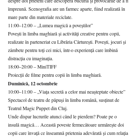
despre doi prieteni care descoperă bucuria și provocările de a fi
împreună. Scenografia are un farmec aparte, fiind realizată în
mare parte din materiale reciclate.
11:00–12:00 – „Lumea magică a poveștilor”
Povești în limba maghiară și activități creative pentru copii,
realizate în parteneriat cu Librăria Cărturești. Povești, jocuri și
zâmbete pentru toți cei mici, într-o experiență care îmbină
distracția cu imaginația.
18:00–20:00 – MiniTIFF
Proiecții de filme pentru copii în limba maghiară.
Duminică, 12 octombrie
10:00–11:00 – „Viața secretă a celor mai neașteptate obiecte”
Spectacol de teatru de păpuși în limba română, susținut de
Teatrul Magic Puppet din Cluj.
Unde dispar lucrurile atunci când le pierdem? Poate pe o
insulă magică… Această poveste fermecătoare urmărește doi
copii care învață ce înseamnă prietenia adevărată și cum relația