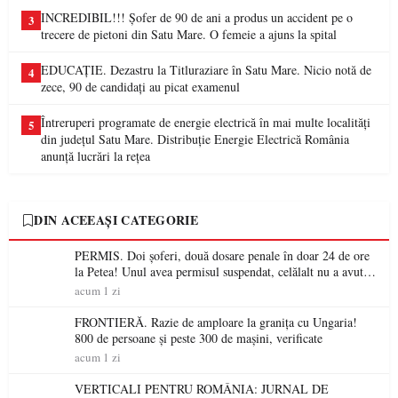
INCREDIBIL!!! Șofer de 90 de ani a produs un accident pe o
3
trecere de pietoni din Satu Mare. O femeie a ajuns la spital
EDUCAȚIE. Dezastru la Titluraziare în Satu Mare. Nicio notă de
4
zece, 90 de candidați au picat examenul
Întreruperi programate de energie electrică în mai multe localități
5
din județul Satu Mare. Distribuție Energie Electrică România
anunță lucrări la rețea
DIN ACEEAȘI CATEGORIE
PERMIS. Doi șoferi, două dosare penale în doar 24 de ore
la Petea! Unul avea permisul suspendat, celălalt nu a avut
niciodată permis
acum 1 zi
FRONTIERĂ. Razie de amploare la granița cu Ungaria!
800 de persoane și peste 300 de mașini, verificate
acum 1 zi
VERTICALI PENTRU ROMÂNIA: JURNAL DE