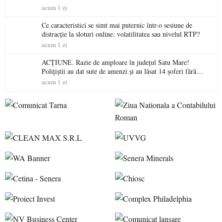
acum 1 zi
Ce caracteristici se simt mai puternic într-o sesiune de
distracție la sloturi online: volatilitatea sau nivelul RTP?
acum 1 zi
ACȚIUNE. Razie de amploare în județul Satu Mare!
Polițiștii au dat sute de amenzi și au lăsat 14 șoferi fără
permis într-o singură zi
acum 1 zi