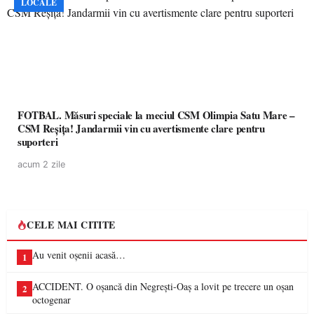
LOCALE
FOTBAL. Măsuri speciale la meciul CSM Olimpia Satu Mare –
CSM Reșița! Jandarmii vin cu avertismente clare pentru
suporteri
acum 2 zile
CELE MAI CITITE
Au venit oșenii acasă…
1
ACCIDENT. O oșancă din Negrești-Oaș a lovit pe trecere un oșan
2
octogenar