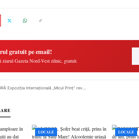
rul gratuit pe email!
i ziarul Gazeta Nord-Vest zilnic, gratuit.
Ă Expoziția Internațională „Micul Prinț” rev...
LARE
LOCALE
LOCALE