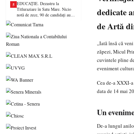
EDUCAȚIE. Dezastru la
5
dedicate a
Titluraziare în Satu Mare. Nicio
notă de zece, 90 de candidați au
picat examenul
de Artă d
„Iată însă că veni
zăpezi, Micul Prin
cuvintele pline de
eveniment cultura
Cea de-a XXXI-a e
data de 14 mai 20
Un evenimen
De-a lungul anilo