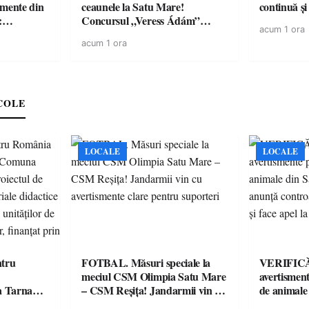
amente din
ceaunele la Satu Mare!
continuă și
:
Concursul „Veress Ádám”
acum 1 ora
ării cu
revine cu preparate
acum 1 ora
ricilor de
spectaculoase, premii și un jurat
în pericol
de renume
e
COLE
LOCALE
LOCALE
tru
FOTBAL. Măsuri speciale la
VERIFICĂR
meciul CSM Olimpia Satu Mare
avertisment
a Tarna
– CSM Reșița! Jandarmii vin cu
de animale
ctul de
avertismente clare pentru
DSVSA anu