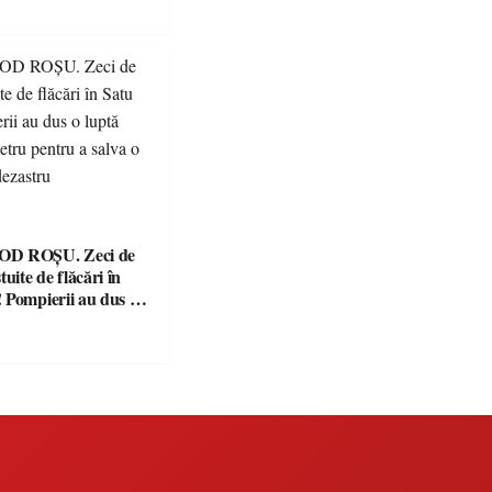
ăriile și face apel la
 legii
ROȘU. Zeci de
tuite de flăcări în
 Pompierii au dus o
racronometru pentru
ădure de la dezastru