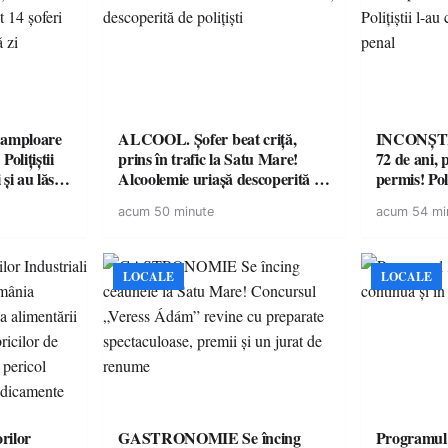
amploare
ALCOOL. Șofer beat criță,
INCONȘTI
olițiștii
prins în trafic la Satu Mare!
72 de ani, 
și au lăsat
Alcoolemie uriașă descoperită de
permis! Poli
într-o
polițiști
cu un dosa
acum 50 minute
acum 54 mi
LOCALE
LOCALE
rilor
GASTRONOMIE Se încing
Programul