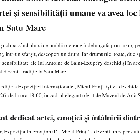
rtei și sensibilității umane va avea lo
in Satu Mare
 și clipa când, după ce umblă o vreme îndelungată prin nisip, pe 
ț, într-un sfârșit, descoperi un drum. Iar drumurile, toate, duc 
 sensibilitate ale lui Antoine de Saint-Exupéry deschid și în ace
l devenit tradiție la Satu Mare.
diție a Expoziției Internaționale „Micul Prinț” își va deschide o
26, de la ora 18:00, în cadrul elegant oferit de Muzeul de Artă 
t dedicat artei, emoției și întâlnirii din
r, Expoziția Internațională „Micul Prinț” a devenit un reper cult