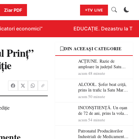
Ziar PDF
TV LIVE
catori economici”
EDUCAȚIE. Dezastru la Titlura
l Prinț”
DIN ACEEAȘI CATEGORIE
ție
ACȚIUNE. Razie de
amploare în județul Satu
Mare! Polițiștii au dat sute
acum 48 minute
de amenzi și au lăsat 14
șoferi fără permis într-o
ALCOOL. Șofer beat criță,
singură zi
prins în trafic la Satu Mare!
Alcoolemie uriașă
acum 50 minute
descoperită de polițiști
INCONȘTIENȚĂ. Un oșan
de 72 de ani, prins la volan
fără permis! Polițiștii l-au
acum 54 minute
cadorosit cu un dosar penal
Patronatul Producătorilor
imente
Industriali de Medicamente