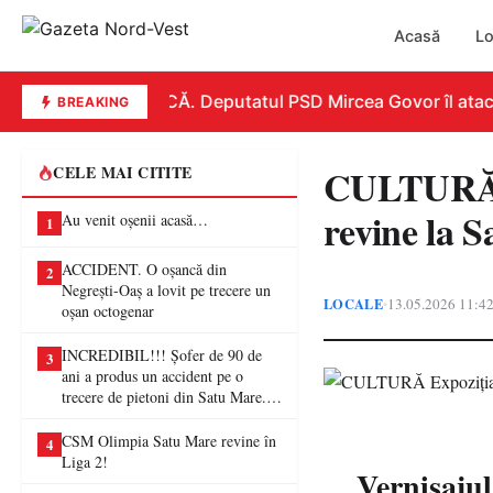
Acasă
Lo
REPLICĂ. Deputatul PSD Mircea Govor îl atacă du
BREAKING
CULTURĂ E
CELE MAI CITITE
revine la 
Au venit oșenii acasă…
1
ACCIDENT. O oșancă din
2
Negrești-Oaș a lovit pe trecere un
LOCALE
13.05.2026 11:4
•
oșan octogenar
INCREDIBIL!!! Șofer de 90 de
3
ani a produs un accident pe o
trecere de pietoni din Satu Mare. O
femeie a ajuns la spital
CSM Olimpia Satu Mare revine în
4
Liga 2!
Vernisajul