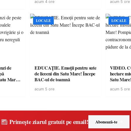
acum 4 ore
acum 5 ore
ateriale
suporteri
toate gospod
te digitale
respectarea
ământ
at prin
LOCALE
LOCALE
zi de
EDUCAȚIE. Emoții pentru sute
VIDEO. COD 
upă
de liceeni din Satu Mare! Începe
hectare mis
atu Mare!
BAC-ul de toamnă
Satu Mare!
ină,
luptă cont
acum 5 ore
acum 5 ore
reguli
a salva o p
Primește ziarul gratuit pe email!
Abonează-te