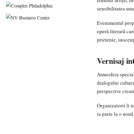
reunind artiști, i
sensibilitatea um
Evenimentul propun
operă literară ca
prietenie, inocenț
Vernisaj în
Atmosfera special
dialogului cultura
perspective creati
Organizatorii îi i
ia parte la o nouă