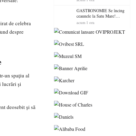
iversale:
“Întreruperea alimentării cu
energie electrică a fabricilor
GASTRONOMIE Se încing
de medicamente va pune în
ceaunele la Satu Mare!
pericol accesul pacienților la
Concursul „Veress Ádám”
irat de celebra
acum 1 ora
medicamente esențiale
revine cu preparate
ofund despre
spectaculoase, premii și un
jurat de renume
e
r-un spațiu al
 lucrări și
ent deosebit și să