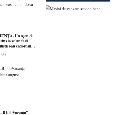
ENȚĂ. Un oșan de
prins la volan fără
țiștii l-au cadorosit
r penal
nute
 „BiblioVacanța”