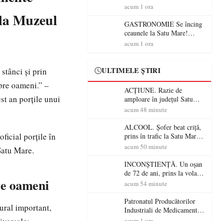
din România (PRIMER):
acum 1 ora
“Întreruperea alimentării cu
c la Muzeul
energie electrică a fabricilor
GASTRONOMIE Se încing
de medicamente va pune în
ceaunele la Satu Mare!
pericol accesul pacienților la
Concursul „Veress Ádám”
acum 1 ora
medicamente esențiale
revine cu preparate
spectaculoase, premii și un
jurat de renume
ULTIMELE ȘTIRI
stânci și prin
spre oameni.” –
ACȚIUNE. Razie de
st an porțile unui
amploare în județul Satu
Mare! Polițiștii au dat sute
acum 48 minute
de amenzi și au lăsat 14
șoferi fără permis într-o
ALCOOL. Șofer beat criță,
singură zi
ficial porțile în
prins în trafic la Satu Mare!
Alcoolemie uriașă
acum 50 minute
Satu Mare.
descoperită de polițiști
INCONȘTIENȚĂ. Un oșan
de 72 de ani, prins la volan
tre oameni
fără permis! Polițiștii l-au
acum 54 minute
cadorosit cu un dosar penal
Patronatul Producătorilor
ural important,
Industriali de Medicamente
din România (PRIMER):
acum 1 ora