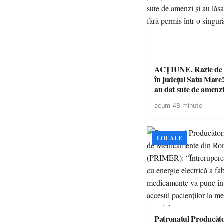
ACȚIUNE. Razie de 
în județul Satu Mare! P
au dat sute de amenzi 
14 șoferi fără permis 
acum 48 minute
singură zi
LOCALE
Patronatul Producăto