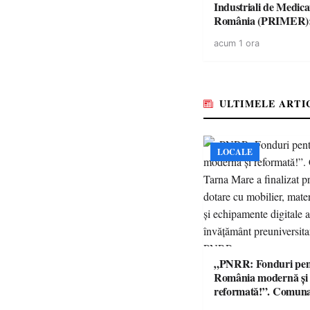
Industriali de Medic
România (PRIMER)
“Întreruperea aliment
acum 1 ora
energie electrică a fab
medicamente va pune 
accesul pacienților la
medicamente esențial
ULTIMELE ARTI
LOCALE
„PNRR: Fonduri pen
România modernă și
reformată!”. Comun
Mare a finalizat proie