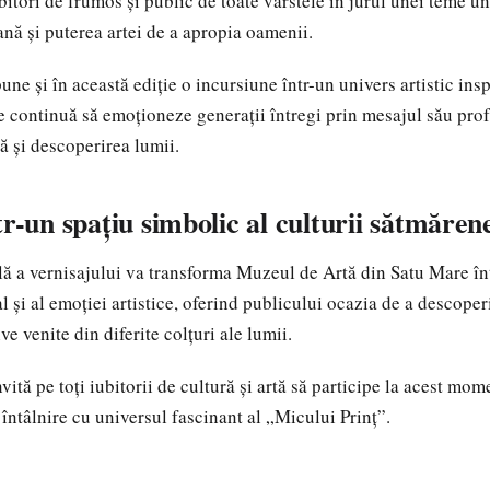
ubitori de frumos și public de toate vârstele în jurul unei teme un
ană și puterea artei de a apropia oamenii.
e și în această ediție o incursiune într-un univers artistic insp
re continuă să emoționeze generații întregi prin mesajul său pr
ă și descoperirea lumii.
tr-un spațiu simbolic al culturii sătmăren
ă a vernisajului va transforma Muzeul de Artă din Satu Mare înt
l și al emoției artistice, oferind publicului ocazia de a descoperi
ve venite din diferite colțuri ale lumii.
nvită pe toți iubitorii de cultură și artă să participe la acest mom
 întâlnire cu universul fascinant al „Micului Prinț”.