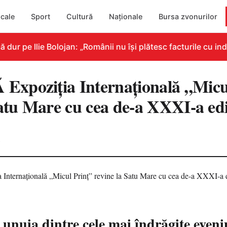
cale
Sport
Cultură
Naționale
Bursa zvonurilor
r pe Ilie Bolojan: „Românii nu își plătesc facturile cu indi
xpoziția Internațională „Micu
Satu Mare cu cea de-a XXXI-a edi
2
 unuia dintre cele mai îndrăgite even