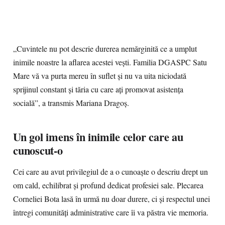
„Cuvintele nu pot descrie durerea nemărginită ce a umplut
inimile noastre la aflarea acestei vești. Familia DGASPC Satu
Mare vă va purta mereu în suflet și nu va uita niciodată
sprijinul constant și tăria cu care ați promovat asistența
socială”, a transmis Mariana Dragoș.
Un gol imens în inimile celor care au
cunoscut-o
Cei care au avut privilegiul de a o cunoaște o descriu drept un
om cald, echilibrat și profund dedicat profesiei sale. Plecarea
Corneliei Bota lasă în urmă nu doar durere, ci și respectul unei
întregi comunități administrative care îi va păstra vie memoria.