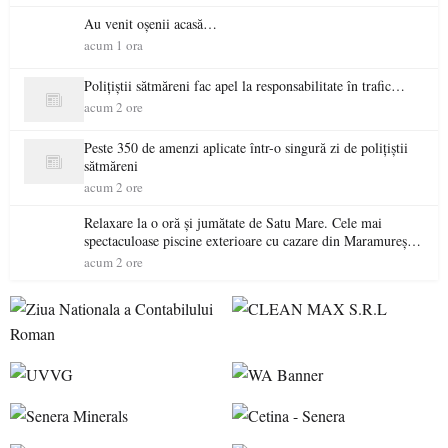
Au venit oșenii acasă…
acum 1 ora
Polițiștii sătmăreni fac apel la responsabilitate în trafic…
acum 2 ore
Peste 350 de amenzi aplicate într-o singură zi de polițiștii
sătmăreni
acum 2 ore
Relaxare la o oră și jumătate de Satu Mare. Cele mai
spectaculoase piscine exterioare cu cazare din Maramureș,
ideale pentru o escapadă de vară
acum 2 ore