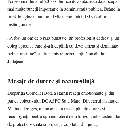
Pensionară din anul 2010 și bunică devotată, aceasta a ocupat
mai multe funcții importante în administrația publică, lăsând în
urmă imaginea unui om dedicat comunității și valorilor
instituționale.
„A fost un om de o rară bunătate, un profesionist dedicat și un
coleg apreciat, care și-a îndeplinit cu devotament și demnitate
nobila misiune”, au transmis reprezentanții Consiliului
Județean.
Mesaje de durere și recunoștință
Dispariția Corneliei Bota a stârnit reacții emoționante și din
partea colectivului DGASPC Satu Mare. Directorul instituției,
Mariana Dragoș, a transmis un mesaj plin de durere și
recunoștință pentru sprijinul oferit de-a lungul anilor sistemului
de protecție socială și protecția copilului din județ.