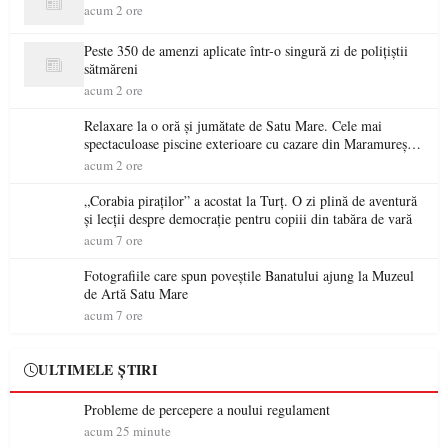
acum 2 ore
Peste 350 de amenzi aplicate într-o singură zi de polițiștii
sătmăreni
acum 2 ore
Relaxare la o oră și jumătate de Satu Mare. Cele mai
spectaculoase piscine exterioare cu cazare din Maramureș,
ideale pentru o escapadă de vară
acum 2 ore
„Corabia piraților” a acostat la Turț. O zi plină de aventură
și lecții despre democrație pentru copiii din tabăra de vară
acum 7 ore
Fotografiile care spun poveștile Banatului ajung la Muzeul
de Artă Satu Mare
acum 7 ore
ULTIMELE ȘTIRI
Probleme de percepere a noului regulament
acum 25 minute