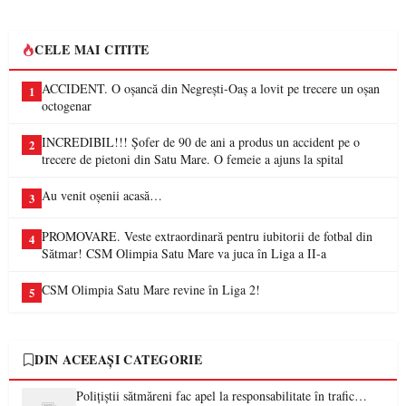
CELE MAI CITITE
ACCIDENT. O oșancă din Negrești-Oaș a lovit pe trecere un oșan
1
octogenar
INCREDIBIL!!! Șofer de 90 de ani a produs un accident pe o
2
trecere de pietoni din Satu Mare. O femeie a ajuns la spital
Au venit oșenii acasă…
3
PROMOVARE. Veste extraordinară pentru iubitorii de fotbal din
4
Sătmar! CSM Olimpia Satu Mare va juca în Liga a II-a
CSM Olimpia Satu Mare revine în Liga 2!
5
DIN ACEEAȘI CATEGORIE
Polițiștii sătmăreni fac apel la responsabilitate în trafic…