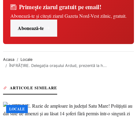
Primește ziarul gratuit pe email!
Abonează-te și citești ziarul Gazeta Nord-Vest zilnic, gratuit.
Abonează-te
Acasa
Locale
ÎNFRĂȚIRE. Delegația orașului Ardud, prezentă la h...
ARTICOLE SIMILARE
LOCALE