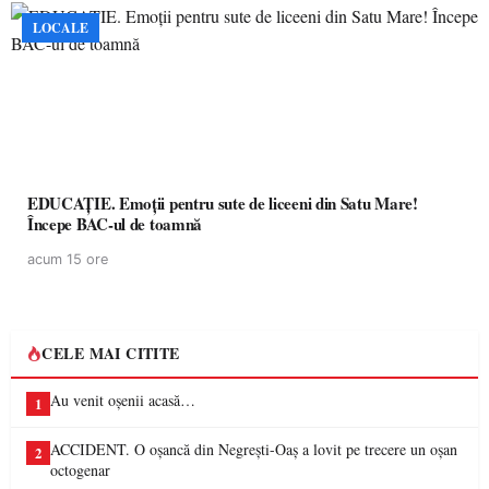
LOCALE
EDUCAȚIE. Emoții pentru sute de liceeni din Satu Mare!
Începe BAC-ul de toamnă
acum 15 ore
CELE MAI CITITE
Au venit oșenii acasă…
1
ACCIDENT. O oșancă din Negrești-Oaș a lovit pe trecere un oșan
2
octogenar