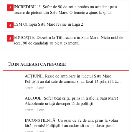
INCREDIBIL!!! Șofer de 90 de ani a produs un accident pe o
3
trecere de pietoni din Satu Mare. O femeie a ajuns la spital
CSM Olimpia Satu Mare revine în Liga 2!
4
EDUCAȚIE. Dezastru la Titluraziare în Satu Mare. Nicio notă de
5
zece, 90 de candidați au picat examenul
DIN ACEEAȘI CATEGORIE
ACȚIUNE. Razie de amploare în județul Satu Mare!
Polițiștii au dat sute de amenzi și au lăsat 14 șoferi fără
permis într-o singură zi
acum 11 ore
ALCOOL. Șofer beat criță, prins în trafic la Satu Mare!
Alcoolemie uriașă descoperită de polițiști
acum 11 ore
INCONȘTIENȚĂ. Un oșan de 72 de ani, prins la volan
fără permis! Polițiștii l-au cadorosit cu un dosar penal
acum 11 ore