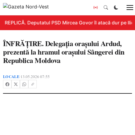
REPLICĂ. Deputatul PSD Mircea Govor îl atacă dur pe Ilie B
ÎNFRĂȚIRE. Delegația orașului Ardud,
prezentă la hramul orașului Sângerei din
Republica Moldova
LOCALE
13.05.2026 07:55
•