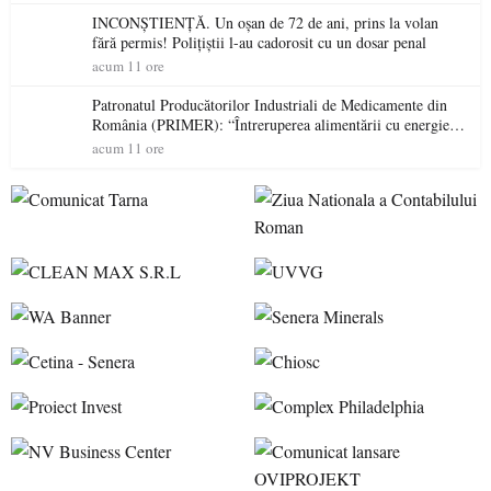
INCONȘTIENȚĂ. Un oșan de 72 de ani, prins la volan
fără permis! Polițiștii l-au cadorosit cu un dosar penal
acum 11 ore
Patronatul Producătorilor Industriali de Medicamente din
România (PRIMER): “Întreruperea alimentării cu energie
electrică a fabricilor de medicamente va pune în pericol
acum 11 ore
accesul pacienților la medicamente esențiale