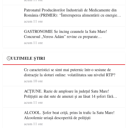
Patronatul Producătorilor Industriali de Medicamente din
România (PRIMER): “Întreruperea alimentării cu energie
electrică a fabricilor de medicamente va pune în pericol
acum 11 ore
accesul pacienților la medicamente esențiale
GASTRONOMIE Se încing ceaunele la Satu Mare!
Concursul „Veress Ádám” revine cu preparate
spectaculoase, premii și un jurat de renume
acum 11 ore
ULTIMELE ȘTIRI
Ce caracteristici se simt mai puternic într-o sesiune de
distracție la sloturi online: volatilitatea sau nivelul RTP?
acum 10 ore
ACȚIUNE. Razie de amploare în județul Satu Mare!
Polițiștii au dat sute de amenzi și au lăsat 14 șoferi fără
permis într-o singură zi
acum 11 ore
ALCOOL. Șofer beat criță, prins în trafic la Satu Mare!
Alcoolemie uriașă descoperită de polițiști
acum 11 ore