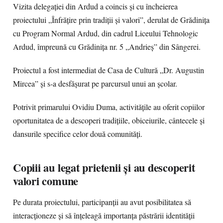
Vizita delegației din Ardud a coincis și cu încheierea
proiectului „Înfrățire prin tradiții și valori”, derulat de Grădinița
cu Program Normal Ardud, din cadrul Liceului Tehnologic
Ardud, împreună cu Grădinița nr. 5 „Andrieș” din Sângerei.
Proiectul a fost intermediat de Casa de Cultură „Dr. Augustin
Mircea” și s-a desfășurat pe parcursul unui an școlar.
Potrivit primarului Ovidiu Duma, activitățile au oferit copiilor
oportunitatea de a descoperi tradițiile, obiceiurile, cântecele și
dansurile specifice celor două comunități.
Copiii au legat prietenii și au descoperit
valori comune
Pe durata proiectului, participanții au avut posibilitatea să
interacționeze și să înțeleagă importanța păstrării identității