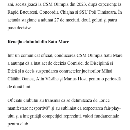
ani, acesta joacă la CSM Olimpia din 2023, după experiențe la
Rapid București, Concordia Chiajna și SSU Poli Timișoara. În
actuala stagiune a adunat 27 de meciuri, două goluri și patru
pase decisive.
Reacția clubului din Satu Mare
Într-un comunicat oficial, conducerea CSM Olimpia Satu Mare
a anunțat că a luat act de decizia Comisiei de Disciplină și
Etică și a decis suspendarea contractelor jucătorilor Mihai
Cătălin Oanea, Alin Văsălie și Marius Hosu pentru o perioadă
de două luni.
Oficialii clubului au transmis că se delimitează de „orice
manifestare nesportivă” și au subliniat că respectarea fair-play-
ului și a integrității competiției reprezintă valori fundamentale
pentru club.