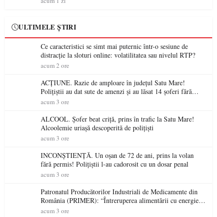
acum 1 zi
ULTIMELE ȘTIRI
Ce caracteristici se simt mai puternic într-o sesiune de
distracție la sloturi online: volatilitatea sau nivelul RTP?
acum 2 ore
ACȚIUNE. Razie de amploare în județul Satu Mare!
Polițiștii au dat sute de amenzi și au lăsat 14 șoferi fără
permis într-o singură zi
acum 3 ore
ALCOOL. Șofer beat criță, prins în trafic la Satu Mare!
Alcoolemie uriașă descoperită de polițiști
acum 3 ore
INCONȘTIENȚĂ. Un oșan de 72 de ani, prins la volan
fără permis! Polițiștii l-au cadorosit cu un dosar penal
acum 3 ore
Patronatul Producătorilor Industriali de Medicamente din
România (PRIMER): “Întreruperea alimentării cu energie
electrică a fabricilor de medicamente va pune în pericol
acum 3 ore