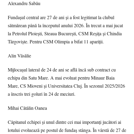
Alexandru Sabău
Fundașul central are 27 de ani și a fost legitimat la clubul
sătmărean până la începutul anului 2026. În trecut a mai jucat
la Petrolul Ploiești, Steaua București, CSM Reșița și Chindia
Târgoviște. Pentru CSM Olimpia a bifat 11 apariții.
Alin Văsălie
Mijlocașul lateral de 24 de ani se află încă sub contract cu
echipa din Satu Mare. A mai evoluat pentru Minaur Baia
Mare, CS Mioveni și Universitatea Cluj. În sezonul 2025/2026
a înscris trei goluri în 24 de meciuri.
Mihai Cătălin Oanea
Căpitanul echipei și unul dintre cei mai importanți jucători ai
lotului evoluează pe postul de fundaș stânga. În vârstă de 27 de