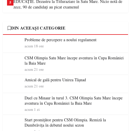
EDUCAȚIE. Dezastru la Titluraziare în Satu Mare. Nicio notă de
5
zece, 90 de candidați au picat examenul
DIN ACEEAȘI CATEGORIE
Probleme de percepere a noului regulament
acum 18 ore
CSM Olimpia Satu Mare începe aventura în Cupa României
la Baia Mare
acum 21 ore
Amical de gală pentru Unirea Tășnad
acum 21 ore
Duel cu Minaur în turul 3. CSM Olimpia Satu Mare începe
aventura în Cupa României la Baia Mare
acum 1 zi
Start promițător pentru CSM Olimpia. Remiză la
Dumbrăvița în debutul noului sezon