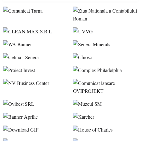
accesul pacienților la medicamente esențiale