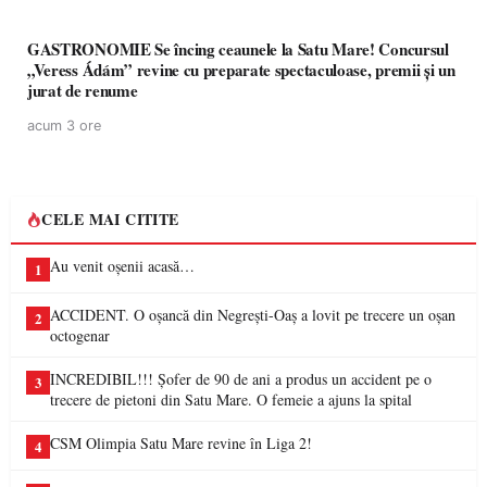
GASTRONOMIE Se încing ceaunele la Satu Mare! Concursul
„Veress Ádám” revine cu preparate spectaculoase, premii și un
jurat de renume
acum 3 ore
CELE MAI CITITE
Au venit oșenii acasă…
1
ACCIDENT. O oșancă din Negrești-Oaș a lovit pe trecere un oșan
2
octogenar
INCREDIBIL!!! Șofer de 90 de ani a produs un accident pe o
3
trecere de pietoni din Satu Mare. O femeie a ajuns la spital
CSM Olimpia Satu Mare revine în Liga 2!
4