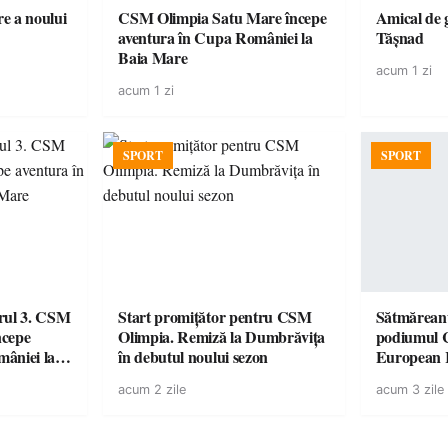
e a noului
CSM Olimpia Satu Mare începe
Amical de 
aventura în Cupa României la
Tășnad
Baia Mare
acum 1 zi
acum 1 zi
SPORT
SPORT
urul 3. CSM
Start promițător pentru CSM
Sătmăreanu
ncepe
Olimpia. Remiză la Dumbrăvița
podiumul 
âniei la
în debutul noului sezon
European
duel specta
acum 2 zile
acum 3 zile
Räikkönen