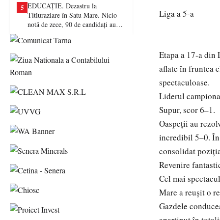
EDUCAȚIE. Dezastru la
5
Liga a 5-a
Titluraziare în Satu Mare. Nicio
notă de zece, 90 de candidați au
picat examenul
Etapa a 17-a din L
aflate în fruntea 
spectaculoase.
Liderul campionat
Supur, scor 6–1.
Oaspeții au rezolv
incredibil 5–0. În
consolidat poziți
Revenire fantasti
Cel mai spectacul
Mare a reușit o re
Gazdele conduceau
aparținut în total