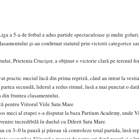
iga a 5-a de fotbal a adus partide spectaculoase și multe goluri,
clasamentului și-au confirmat statutul prin victorii categorice sa
ului, Prietenia Crucișor, a obținut o victorie clară pe terenul f
at practic meciul încă din prima repriză, când au intrat la vesti
 partea secundă, liderul a redus ritmul, însă a mai punctat o dată 
a din fruntea clasamentului.
că pentru Viitorul Viile Satu Mare
os meci al etapei s-a disputat la baza Partium Academy, unde Vi
venire incredibilă în duelul cu Diferit Satu Mare.
 cu 3–0 la pauză și păreau să controleze total partida, însă re
itate oaspeților. Viitorul a marcat de patru ori după pauză și a î