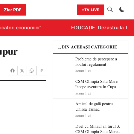
Ziar PDF
TV LIVE
catori economici”
EDUCAȚIE. Dezastru la Titlura
Supur
DIN ACEEAȘI CATEGORIE
Probleme de percepere a
noului regulament
acum 1 zi
CSM Olimpia Satu Mare
începe aventura în Cupa
României la Baia Mare
acum 1 zi
Amical de gală pentru
Unirea Tășnad
acum 1 zi
Duel cu Minaur în turul 3.
CSM Olimpia Satu Mare