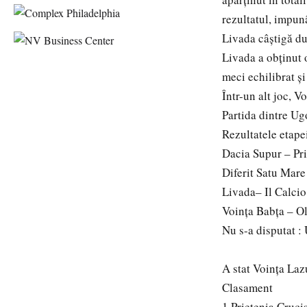
rezultatul, impun
Livada câștigă du
Livada a obținut 
meci echilibrat și
Într-un alt joc, 
Partida dintre Ug
Rezultatele etape
Dacia Supur – Pri
Diferit Satu Mare
Livada– Il Calci
Voința Babța – O
Nu s-a disputat 
A stat Voința Laz
Clasament
1.Prietenia Cruci