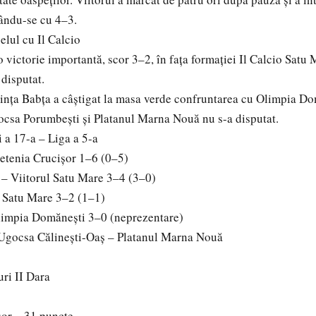
ându-se cu 4–3.
elul cu Il Calcio
o victorie importantă, scor 3–2, în fața formației Il Calcio Satu
 disputat.
Voința Babța a câștigat la masa verde confruntarea cu Olimpia Do
ocsa Porumbești și Platanul Marna Nouă nu s-a disputat.
i a 17-a – Liga a 5-a
etenia Crucișor 1–6 (0–5)
 – Viitorul Satu Mare 3–4 (3–0)
o Satu Mare 3–2 (1–1)
limpia Domănești 3–0 (neprezentare)
: Ugocsa Călinești-Oaș – Platanul Marna Nouă
uri II Dara
șor – 31 puncte