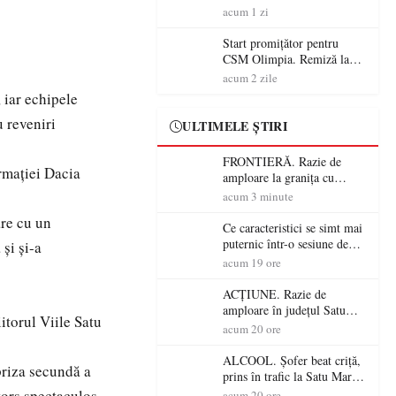
începe aventura în Cupa
acum 1 zi
României la Baia Mare
Start promițător pentru
CSM Olimpia. Remiză la
Dumbrăvița în debutul
acum 2 zile
noului sezon
 iar echipele
u reveniri
ULTIMELE ȘTIRI
FRONTIERĂ. Razie de
ormației Dacia
amploare la granița cu
Ungaria! 800 de persoane și
acum 3 minute
peste 300 de mașini,
are cu un
verificate
Ce caracteristici se simt mai
puternic într-o sesiune de
și și-a
distracție la sloturi online:
acum 19 ore
volatilitatea sau nivelul
RTP?
ACȚIUNE. Razie de
amploare în județul Satu
itorul Viile Satu
Mare! Polițiștii au dat sute
acum 20 ore
de amenzi și au lăsat 14
șoferi fără permis într-o
ALCOOL. Șofer beat criță,
priza secundă a
singură zi
prins în trafic la Satu Mare!
Alcoolemie uriașă
ntors spectaculos
acum 20 ore