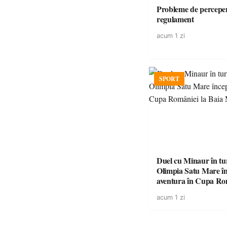
Probleme de perceper
regulament
acum 1 zi
SPORT
Duel cu Minaur în t
Olimpia Satu Mare î
aventura în Cupa Rom
Baia Mare
acum 1 zi