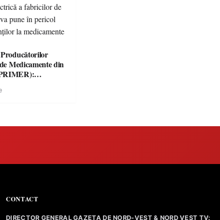
 Producătorilor
i de Medicamente din
(PRIMER):
ea alimentării cu
e
trică a fabricilor de
e va pune în pericol
ienților la
e esențiale
CONTACT
DIRECTOR GENERAL GAZETA DE NORD-VEST & NORD VEST TV: