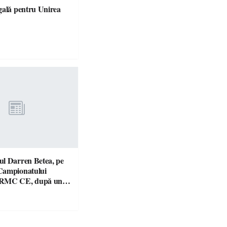
gală pentru Unirea
l Darren Betea, pe
Campionatului
 RMC CE, după un
culos cu fiul lui Kimi