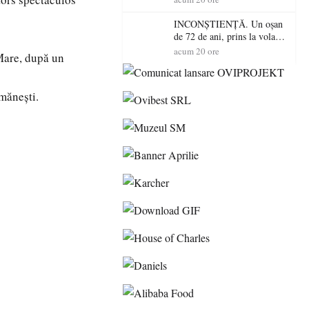
descoperită de polițiști
INCONȘTIENȚĂ. Un oșan
de 72 de ani, prins la volan
fără permis! Polițiștii l-au
acum 20 ore
 Mare, după un
cadorosit cu un dosar penal
mănești.