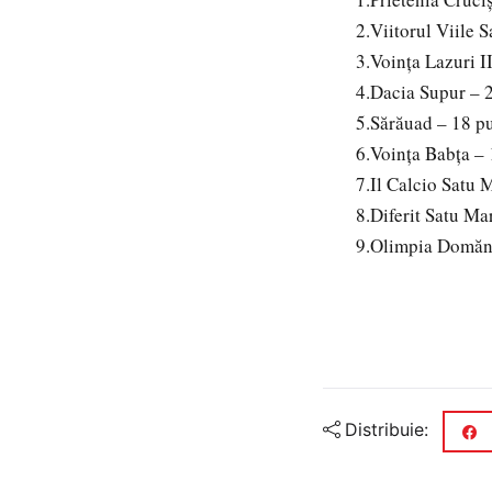
2.Viitorul Viile 
3.Voința Lazuri I
4.Dacia Supur – 
5.Sărăuad – 18 p
6.Voința Babța –
7.Il Calcio Satu 
8.Diferit Satu Ma
9.Olimpia Domăne
Distribuie: