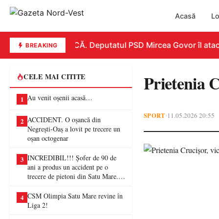
Acasă
Lo
REPLICĂ. Deputatul PSD Mircea Govor îl atacă du
BREAKING
Prietenia C
CELE MAI CITITE
Au venit oșenii acasă…
1
SPORT
11.05.2026 20:55
•
ACCIDENT. O oșancă din
2
Negrești-Oaș a lovit pe trecere un
oșan octogenar
INCREDIBIL!!! Șofer de 90 de
3
ani a produs un accident pe o
trecere de pietoni din Satu Mare. O
femeie a ajuns la spital
CSM Olimpia Satu Mare revine în
4
Liga 2!