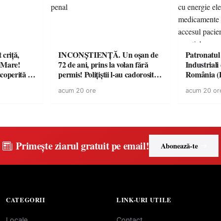
criță,
INCONȘTIENȚĂ. Un oșan de
Patronatul
u Mare!
72 de ani, prins la volan fără
Industrial
coperită de
permis! Polițiștii l-au cadorosit
România 
cu un dosar penal
“Întreruper
acum 20 ore
acum 20 or
energie elec
medicament
accesul pac
medicament
Primește ziarul gratuit pe email!
Abonează-te
CATEGORII
LINK-URI UTILE
Locale
Contact