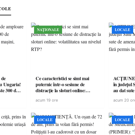
COLE
NAȚIONALE
LOCALE
 de
Ce caracteristici se simt mai
ACȚIUNE. 
cu Ungaria!
puternic într-o sesiune de
în județul S
ste 300 de
distracție la sloturi online:
au dat sute
volatilitatea sau nivelul RTP?
14 șoferi f
acum 19 ore
acum 20 or
singură zi
LOCALE
LOCALE