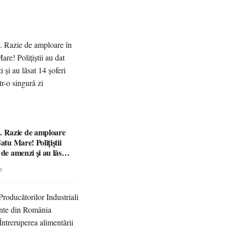
Razie de amploare
atu Mare! Polițiștii
 de amenzi și au lăsat
ără permis într-o
e