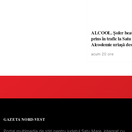
ALCOOL. Șofer beat 
prins în trafic la Sat
Alcoolemie uriașă des
polițiști
acum 20 ore
GAZETA NORD-VEST
Portal multimedia de stiri pentru judetul Satu Mare, integrat cu