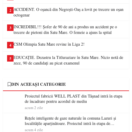
ACCIDENT. O oșancă din Negrești-Oaș a lovit pe trecere un oșan
2
octogenar
INCREDIBIL!!! Șofer de 90 de ani a produs un accident pe o
3
trecere de pietoni din Satu Mare. O femeie a ajuns la spital
CSM Olimpia Satu Mare revine în Liga 2!
4
EDUCAȚIE. Dezastru la Titluraziare în Satu Mare. Nicio notă de
5
zece, 90 de candidați au picat examenul
DIN ACEEAȘI CATEGORIE
Proiectul fabricii WELL PLAST din Tășnad intră în etapa
de încadrare pentru acordul de mediu
acum 2 zile
Rețele inteligente de gaze naturale în comuna Lazuri și
localitățile aparținătoare. Proiectul intră în etapa de
consultare publică
acum 4 zile