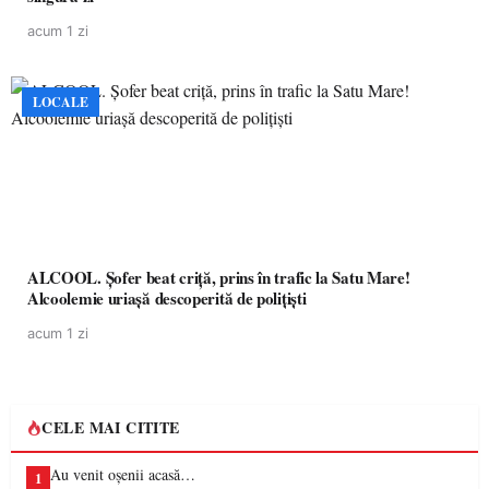
acum 1 zi
LOCALE
ALCOOL. Șofer beat criță, prins în trafic la Satu Mare!
Alcoolemie uriașă descoperită de polițiști
acum 1 zi
CELE MAI CITITE
Au venit oșenii acasă…
1