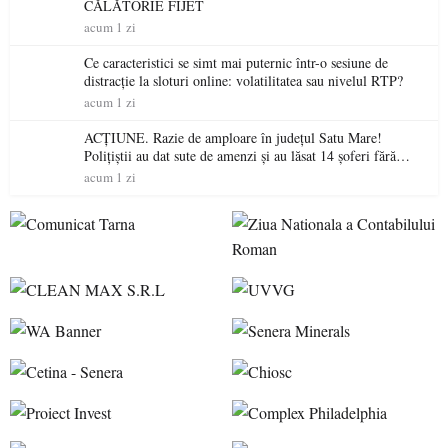
CĂLĂTORIE FIJET
acum 1 zi
Ce caracteristici se simt mai puternic într-o sesiune de
distracție la sloturi online: volatilitatea sau nivelul RTP?
acum 1 zi
ACȚIUNE. Razie de amploare în județul Satu Mare!
Polițiștii au dat sute de amenzi și au lăsat 14 șoferi fără
permis într-o singură zi
acum 1 zi