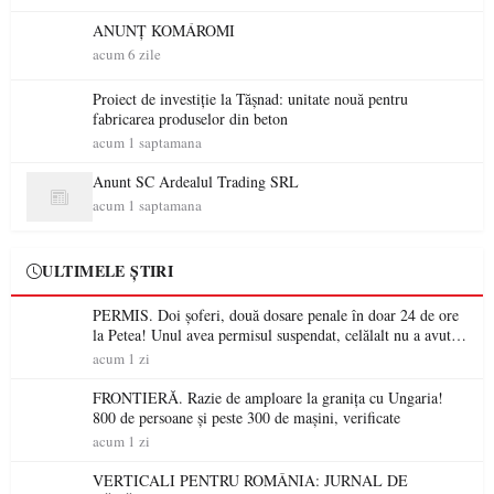
ANUNȚ KOMÁROMI
acum 6 zile
Proiect de investiție la Tășnad: unitate nouă pentru
fabricarea produselor din beton
acum 1 saptamana
Anunt SC Ardealul Trading SRL
acum 1 saptamana
ULTIMELE ȘTIRI
PERMIS. Doi șoferi, două dosare penale în doar 24 de ore
la Petea! Unul avea permisul suspendat, celălalt nu a avut
niciodată permis
acum 1 zi
FRONTIERĂ. Razie de amploare la granița cu Ungaria!
800 de persoane și peste 300 de mașini, verificate
acum 1 zi
VERTICALI PENTRU ROMÂNIA: JURNAL DE