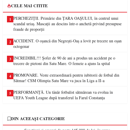
CELE MAI CITITE
PERCHEZIȚII. Primărie din ȚARA OAȘULUI, în centrul unui
1
scandal uriaș. Mascații au descins într-o anchetă privind presupuse
fraude de proporții
ACCIDENT. O oșancă din Negrești-Oaș a lovit pe trecere un oșan
2
octogenar
INCREDIBIL!!! Șofer de 90 de ani a produs un accident pe o
3
trecere de pietoni din Satu Mare. O femeie a ajuns la spital
PROMOVARE. Veste extraordinară pentru iubitorii de fotbal din
4
Sătmar! CSM Olimpia Satu Mare va juca în Liga a II-a
PERFORMANȚĂ. Un tânăr fotbalist sătmărean va evolua în
5
UEFA Youth League după transferul la Farul Constanța
DIN ACEEAȘI CATEGORIE