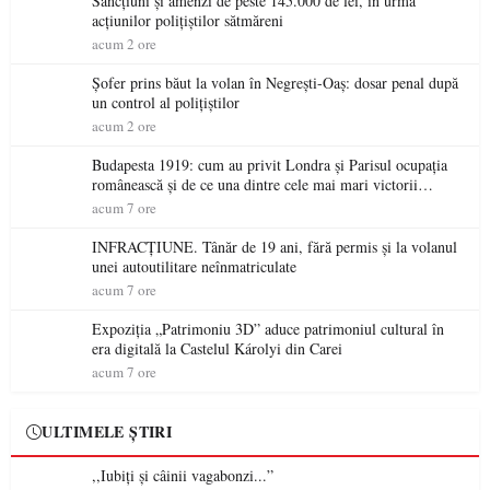
Sancțiuni și amenzi de peste 145.000 de lei, în urma
acțiunilor polițiștilor sătmăreni
acum 2 ore
Șofer prins băut la volan în Negrești-Oaș: dosar penal după
un control al polițiștilor
acum 2 ore
Budapesta 1919: cum au privit Londra și Parisul ocupația
românească și de ce una dintre cele mai mari victorii
militare ale României a devenit o controversă diplomatică
acum 7 ore
europeană ( partea a II-a)
INFRACȚIUNE. Tânăr de 19 ani, fără permis și la volanul
unei autoutilitare neînmatriculate
acum 7 ore
Expoziția „Patrimoniu 3D” aduce patrimoniul cultural în
era digitală la Castelul Károlyi din Carei
acum 7 ore
ULTIMELE ȘTIRI
,,Iubiți și câinii vagabonzi...”