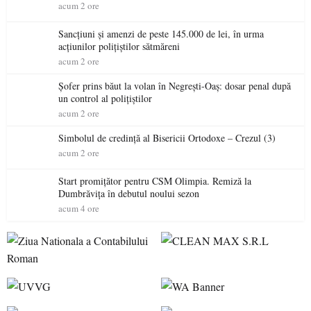
acum 2 ore
Sancțiuni și amenzi de peste 145.000 de lei, în urma
acțiunilor polițiștilor sătmăreni
acum 2 ore
Șofer prins băut la volan în Negrești-Oaș: dosar penal după
un control al polițiștilor
acum 2 ore
Simbolul de credinţă al Bisericii Ortodoxe – Crezul (3)
acum 2 ore
Start promițător pentru CSM Olimpia. Remiză la
Dumbrăvița în debutul noului sezon
acum 4 ore