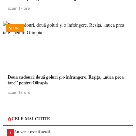
acum 17 ore
SPORT
Două cadouri, două goluri și o înfrângere. Reșița, „nuca prea
tare” pentru Olimpia
acum 18 ore
CELE MAI CITITE
Au venit oșenii acasă…
1