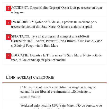
ACCIDENT. O oșancă din Negrești-Oaș a lovit pe trecere un oșan
2
octogenar
INCREDIBIL!!! Șofer de 90 de ani a produs un accident pe o
3
trecere de pietoni din Satu Mare. O femeie a ajuns la spital
SPECTACOL. S-a aflat programul complet al Sărbătorii
4
Castanelor 2026! Andra, Paraziții, Irina Rimes, Killa Fonic, Zdob
și Zdub și Fuego vin la Baia Mare
EDUCAȚIE. Dezastru la Titluraziare în Satu Mare. Nicio notă de
5
zece, 90 de candidați au picat examenul
DIN ACEEAȘI CATEGORIE
Cele mai recente succese ale filmului maghiar ajung pe
ecranul în aer liber al evenimentului „Experiențe
cinematografice Partium”
acum 5 minute
Weekend aglomerat la UPU Satu Mare: 585 de persoane au