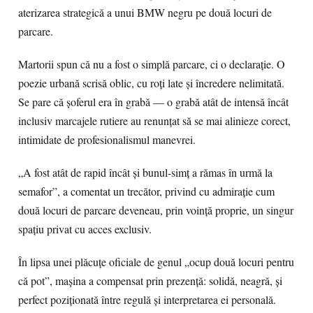
aterizarea strategică a unui BMW negru pe două locuri de
parcare.
Martorii spun că nu a fost o simplă parcare, ci o declarație. O
poezie urbană scrisă oblic, cu roți late și încredere nelimitată.
Se pare că șoferul era în grabă — o grabă atât de intensă încât
inclusiv marcajele rutiere au renunțat să se mai alinieze corect,
intimidate de profesionalismul manevrei.
„A fost atât de rapid încât și bunul-simț a rămas în urmă la
semafor”, a comentat un trecător, privind cu admirație cum
două locuri de parcare deveneau, prin voință proprie, un singur
spațiu privat cu acces exclusiv.
În lipsa unei plăcuțe oficiale de genul „ocup două locuri pentru
că pot”, mașina a compensat prin prezență: solidă, neagră, și
perfect poziționată între regulă și interpretarea ei personală.