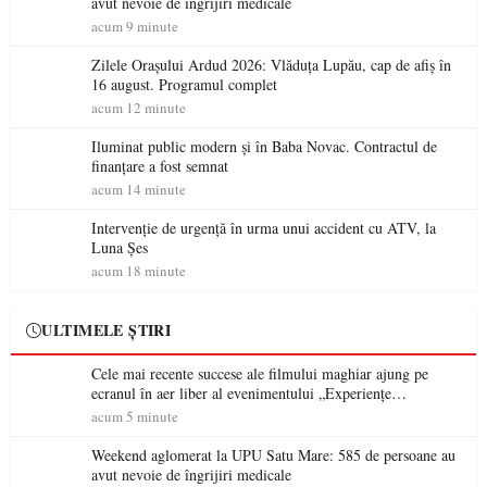
avut nevoie de îngrijiri medicale
acum 9 minute
Zilele Orașului Ardud 2026: Vlăduța Lupău, cap de afiș în
16 august. Programul complet
acum 12 minute
Iluminat public modern și în Baba Novac. Contractul de
finanțare a fost semnat
acum 14 minute
Intervenție de urgență în urma unui accident cu ATV, la
Luna Șes
acum 18 minute
ULTIMELE ȘTIRI
Cele mai recente succese ale filmului maghiar ajung pe
ecranul în aer liber al evenimentului „Experiențe
cinematografice Partium”
acum 5 minute
Weekend aglomerat la UPU Satu Mare: 585 de persoane au
avut nevoie de îngrijiri medicale