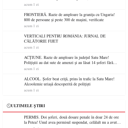
niciodată permis
acum 1 zi
FRONTIERĂ. Razie de amploare la granița cu Ungaria!
800 de persoane și peste 300 de mașini, verificate
acum 1 zi
VERTICALI PENTRU ROMÂNIA: JURNAL DE
CĂLĂTORIE FIJET
acum 1 zi
ACȚIUNE. Razie de amploare în județul Satu Mare!
Polițiștii au dat sute de amenzi și au lăsat 14 șoferi fără
permis într-o singură zi
acum 1 zi
ALCOOL. Șofer beat criță, prins în trafic la Satu Mare!
Alcoolemie uriașă descoperită de polițiști
acum 1 zi
ULTIMELE ȘTIRI
PERMIS. Doi șoferi, două dosare penale în doar 24 de ore
la Petea! Unul avea permisul suspendat, celălalt nu a avut
niciodată permis