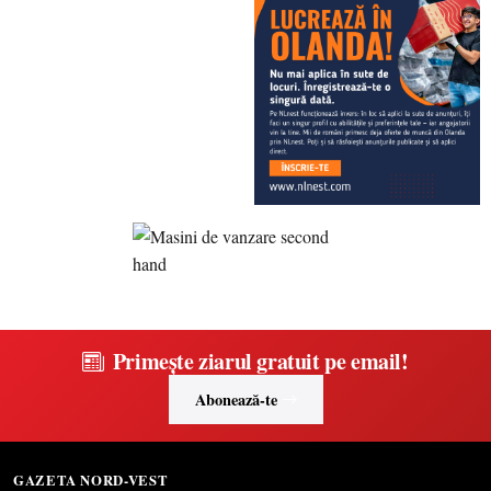
Primește ziarul gratuit pe email!
Abonează-te
GAZETA NORD-VEST