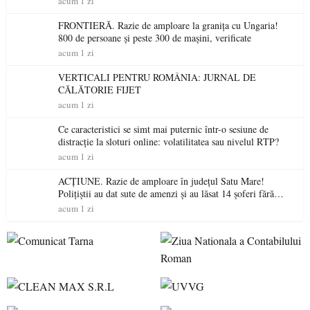
acum 1 zi
FRONTIERĂ. Razie de amploare la granița cu Ungaria!
800 de persoane și peste 300 de mașini, verificate
acum 1 zi
VERTICALI PENTRU ROMÂNIA: JURNAL DE
CĂLĂTORIE FIJET
acum 1 zi
Ce caracteristici se simt mai puternic într-o sesiune de
distracție la sloturi online: volatilitatea sau nivelul RTP?
acum 1 zi
ACȚIUNE. Razie de amploare în județul Satu Mare!
Polițiștii au dat sute de amenzi și au lăsat 14 șoferi fără
permis într-o singură zi
acum 1 zi