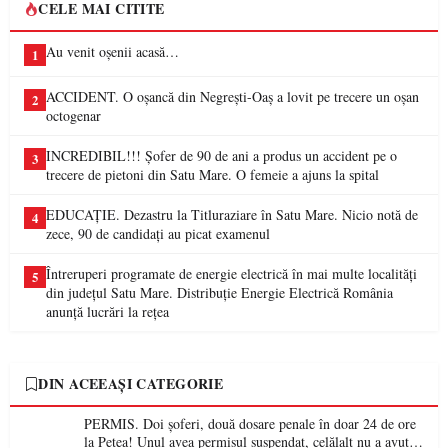
CELE MAI CITITE
Au venit oșenii acasă…
1
ACCIDENT. O oșancă din Negrești-Oaș a lovit pe trecere un oșan
2
octogenar
INCREDIBIL!!! Șofer de 90 de ani a produs un accident pe o
3
trecere de pietoni din Satu Mare. O femeie a ajuns la spital
EDUCAȚIE. Dezastru la Titluraziare în Satu Mare. Nicio notă de
4
zece, 90 de candidați au picat examenul
Întreruperi programate de energie electrică în mai multe localități
5
din județul Satu Mare. Distribuție Energie Electrică România
anunță lucrări la rețea
DIN ACEEAȘI CATEGORIE
PERMIS. Doi șoferi, două dosare penale în doar 24 de ore
la Petea! Unul avea permisul suspendat, celălalt nu a avut