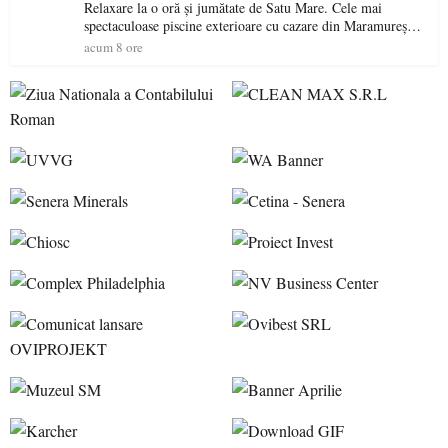
Relaxare la o oră și jumătate de Satu Mare. Cele mai
spectaculoase piscine exterioare cu cazare din Maramureș,
ideale pentru o escapadă de vară
acum 8 ore