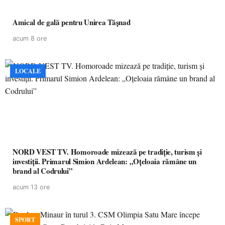
Amical de gală pentru Unirea Tășnad
acum 8 ore
LOCALE
NORD VEST TV. Homoroade mizează pe tradiție, turism și
investiții. Primarul Simion Ardelean: „Oțeloaia rămâne un
brand al Codrului”
acum 13 ore
SPORT