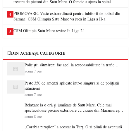
trecere de pietoni din Satu Mare. O femeie a ajuns la spital
PROMOVARE. Veste extraordinară pentru iubitorii de fotbal din
4
Sătmar! CSM Olimpia Satu Mare va juca în Liga a II-a
CSM Olimpia Satu Mare revine în Liga 2!
5
DIN ACEEAȘI CATEGORIE
Polițiștii sătmăreni fac apel la responsabilitate în trafic…
acum 7 ore
Peste 350 de amenzi aplicate într-o singură zi de polițiștii
sătmăreni
acum 7 ore
Relaxare la o oră și jumătate de Satu Mare. Cele mai
spectaculoase piscine exterioare cu cazare din Maramureș,
ideale pentru o escapadă de vară
acum 8 ore
„Corabia piraților” a acostat la Turț. O zi plină de aventură