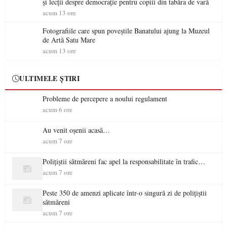
și lecții despre democrație pentru copiii din tabăra de vară
acum 13 ore
Fotografiile care spun poveștile Banatului ajung la Muzeul
de Artă Satu Mare
acum 13 ore
ULTIMELE ȘTIRI
Probleme de percepere a noului regulament
acum 6 ore
Au venit oșenii acasă…
acum 7 ore
Polițiștii sătmăreni fac apel la responsabilitate în trafic…
acum 7 ore
Peste 350 de amenzi aplicate într-o singură zi de polițiștii
sătmăreni
acum 7 ore