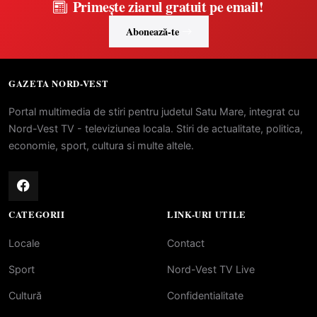
Primește ziarul gratuit pe email!
Abonează-te
GAZETA NORD-VEST
Portal multimedia de stiri pentru judetul Satu Mare, integrat cu
Nord-Vest TV - televiziunea locala. Stiri de actualitate, politica,
economie, sport, cultura si multe altele.
CATEGORII
LINK-URI UTILE
Locale
Contact
Sport
Nord-Vest TV Live
Cultură
Confidentialitate