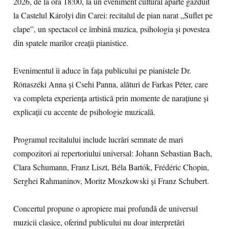
2026, de la ora 18:00, la un eveniment cultural aparte găzduit
la Castelul Károlyi din Carei: recitalul de pian narat „Suflet pe
clape”, un spectacol ce îmbină muzica, psihologia și povestea
din spatele marilor creații pianistice.
Evenimentul îi aduce în fața publicului pe pianistele Dr.
Rónaszéki Anna și Csehi Panna, alături de Farkas Péter, care
va completa experiența artistică prin momente de narațiune și
explicații cu accente de psihologie muzicală.
Programul recitalului include lucrări semnate de mari
compozitori ai repertoriului universal: Johann Sebastian Bach,
Clara Schumann, Franz Liszt, Béla Bartók, Frédéric Chopin,
Serghei Rahmaninov, Moritz Moszkowski și Franz Schubert.
Concertul propune o apropiere mai profundă de universul
muzicii clasice, oferind publicului nu doar interpretări