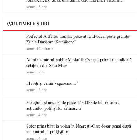
militare ale României a devenit o controversă diplomatică
acum 18 ore
europeană ( partea a II-a)
ULTIMELE ȘTIRI
Prefectul Altfatter Tamás, prezent la „Poduri peste granițe –
Zilele Diasporei Sătmărene”
acum 44 minute
Administratorul public Maskulik Csaba a primit în audiență
cetățenii din Satu Mare
acum 1 ora
,,Iubiți și câinii vagabonzi...”
acum 13 ore
Sancțiuni și amenzi de peste 145.000 de lei, în urma
acțiunilor polițiștilor sătmăreni
acum 14 ore
Șofer prins băut la volan în Negrești-Oaș: dosar penal după
un control al polițiștilor
acum 14 ore