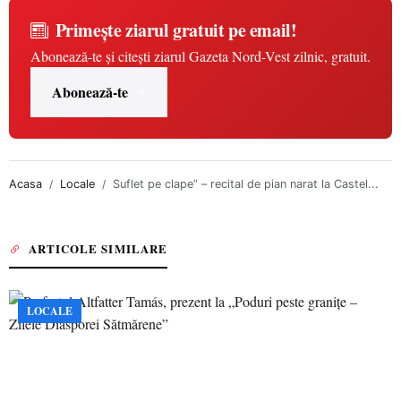
Primește ziarul gratuit pe email!
Abonează-te și citești ziarul Gazeta Nord-Vest zilnic, gratuit.
Abonează-te
Acasa
Locale
Suflet pe clape” – recital de pian narat la Castel...
ARTICOLE SIMILARE
LOCALE