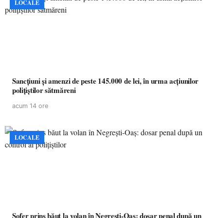
LOCALE
Sancțiuni și amenzi de peste 145.000 de lei, în urma acțiunilor
polițiștilor sătmăreni
acum 14 ore
LOCALE
Șofer prins băut la volan în Negrești-Oaș: dosar penal după un