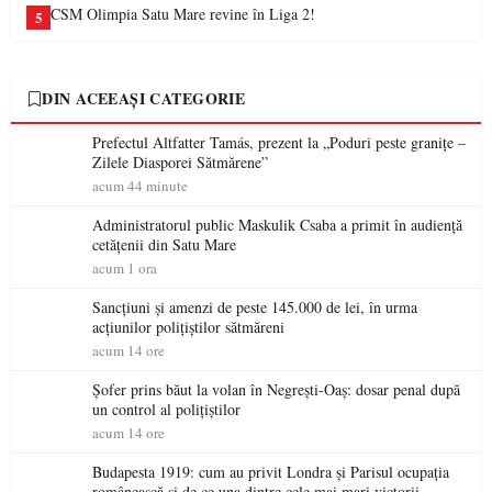
CSM Olimpia Satu Mare revine în Liga 2!
5
DIN ACEEAȘI CATEGORIE
Prefectul Altfatter Tamás, prezent la „Poduri peste granițe –
Zilele Diasporei Sătmărene”
acum 44 minute
Administratorul public Maskulik Csaba a primit în audiență
cetățenii din Satu Mare
acum 1 ora
Sancțiuni și amenzi de peste 145.000 de lei, în urma
acțiunilor polițiștilor sătmăreni
acum 14 ore
Șofer prins băut la volan în Negrești-Oaș: dosar penal după
un control al polițiștilor
acum 14 ore
Budapesta 1919: cum au privit Londra și Parisul ocupația
românească și de ce una dintre cele mai mari victorii