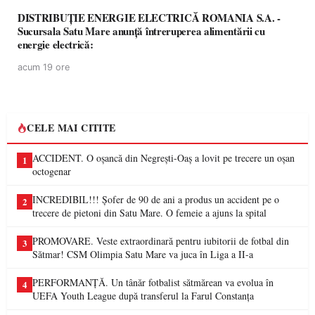
DISTRIBUȚIE ENERGIE ELECTRICĂ ROMANIA S.A. -
Sucursala Satu Mare anunţă întreruperea alimentării cu
energie electrică:
acum 19 ore
CELE MAI CITITE
ACCIDENT. O oșancă din Negrești-Oaș a lovit pe trecere un oșan
1
octogenar
INCREDIBIL!!! Șofer de 90 de ani a produs un accident pe o
2
trecere de pietoni din Satu Mare. O femeie a ajuns la spital
PROMOVARE. Veste extraordinară pentru iubitorii de fotbal din
3
Sătmar! CSM Olimpia Satu Mare va juca în Liga a II-a
PERFORMANȚĂ. Un tânăr fotbalist sătmărean va evolua în
4
UEFA Youth League după transferul la Farul Constanța