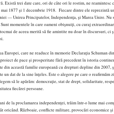
ară. Există trei date care, ori de câte ori le rostim, ne reamintesc
 mai 1877 și 1 decembrie 1918. Fiecare dintre ele reprezintă un
iei — Unirea Principatelor, Independența, și Marea Unire. Nu 
 Sunt momentele în care oameni obișnuiți, cu curaj extraordinar
i tocmai de aceea merită să fie amintite nu doar în discursuri, ci ș
oi.
iua Europei, care ne readuce în memorie Declarația Schuman di
proiect de pace și prosperitate fără precedent în istoria contine
e din această familie europeană cu drepturi depline din 2007, ș
e un dat de la sine înțeles. Este o alegere pe care o reafirmăm zi
legem să le apărăm: democrație, stat de drept, solidaritate, resp
itatea fiecărei persoane.
 ani de la proclamarea independenței, trăim într-o lume mai com
ât oricând. Războaie, conflicte militare, provocări economice și