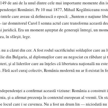
149 de ani de la unul dintre cele mai importante momente din is
pendenței României. Pe 10 mai 1877, Mihail Kogălniceanu roste
intele care aveau să definească o epocă: „Suntem o națiune libe
iar domnitorul Carol I semna actul care transforma această dec
 și juridică. Era un moment așteptat de generații întregi, un mom
, în sfârșit, lege.
u a căzut din cer. A fost rodul sacrificiului soldaților care au 
ie din Bulgaria, al diplomaților care au negociat cu răbdare și t
eri, și al liderilor care au înțeles că libertatea națională nu este
. Fără acel curaj colectiv, România modernă nu ar fi existat în f
.
ndependenței a confirmat această viziune: România a construit ins
ia, și-a afirmat prezența în contextul european al vremii. Un sta
pe locul care i se cuvenea. Nu a fost un drum lin — niciodată nu