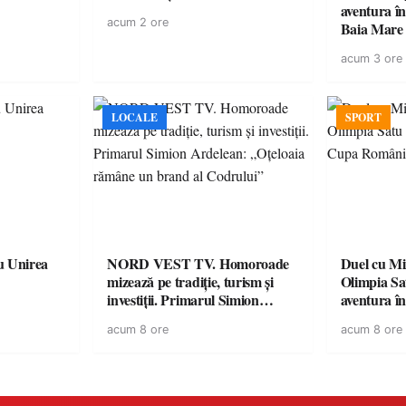
aventura în Cupa României la
acum 2 ore
Baia Mare
acum 3 ore
LOCALE
SPORT
u Unirea
NORD VEST TV. Homoroade
Duel cu Mi
mizează pe tradiție, turism și
Olimpia Sa
investiții. Primarul Simion
aventura î
Ardelean: „Oțeloaia rămâne un
Baia Mare
acum 8 ore
acum 8 ore
brand al Codrului”