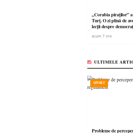
„Corabia piraților” a 
Turț. O zi plină de av
lecții despre democra
copiii din tabăra de 
acum 7 ore
ULTIMELE ARTI
SPORT
Probleme de perceper