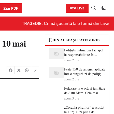
Ziar PDF
TV LIVE
TRAGEDIE. Crimă șocantă la o fermă din Livada!!! 
 10 mai
DIN ACEEAȘI CATEGORIE
Polițiștii sătmăreni fac apel
la responsabilitate în
trafic…
acum 2 ore
Peste 350 de amenzi aplicate
într-o singură zi de polițiștii
sătmăreni
acum 2 ore
Relaxare la o oră și jumătate
de Satu Mare. Cele mai
spectaculoase piscine
acum 3 ore
exterioare cu cazare din
Maramureș, ideale pentru o
„Corabia piraților” a acostat
escapadă de vară
la Turț. O zi plină de