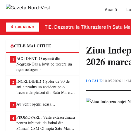
Acasă
Lo
EDUCAȚIE. Dezastru la Titluraziare în Satu Mare
BREAKING
Ziua Indep
CELE MAI CITITE
2026 marca
ACCIDENT. O oșancă din
1
Negrești-Oaș a lovit pe trecere un
oșan octogenar
LOCALE
10.05.2026 11:3
•
INCREDIBIL!!! Șofer de 90 de
2
ani a produs un accident pe o
trecere de pietoni din Satu Mare. O
femeie a ajuns la spital
Au venit oșenii acasă…
3
PROMOVARE. Veste extraordinară
4
pentru iubitorii de fotbal din
Sătmar! CSM Olimpia Satu Mare