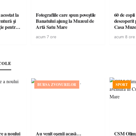
acostat la
Fotografiile care spun poveștile
60 de copii
entură și
Banatului ajung la Muzeul de
descoperit 
ție pentru
Artă Satu Mare
Casa Muze
vară
acum 7 ore
acum 8 ore
COLE
BURSA ZVONURILOR
SPORT
e a noului
Au venit oșenii acasă…
CSM Olimp