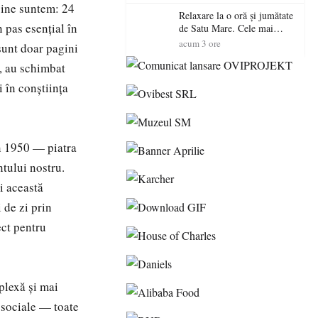
 cine suntem: 24
Relaxare la o oră și jumătate
 pas esențial în
de Satu Mare. Cele mai
spectaculoase piscine
acum 3 ore
sunt doar pagini
exterioare cu cazare din
, au schimbat
Maramureș, ideale pentru o
escapadă de vară
i în conștiința
n 1950 — piatra
ntului nostru.
i această
 de zi prin
ect pentru
plexă și mai
 sociale — toate