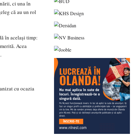
ării, ci una în
țeleg că au un rol
ă în același timp:
 merită. Acea
.
ganizat cu ocazia