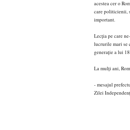
acestea cer o Româ
care politicienii,
important.
Lecția pe care ne
lucrurile mari se 
generație a lui 1
La mulți ani, Rom
- mesajul prefect
Zilei Independenț