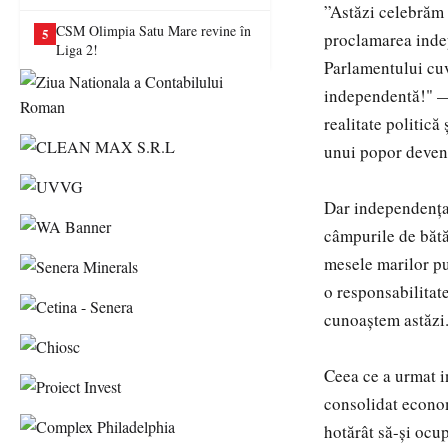
va juca în Liga a II-a
”Astăzi celebrăm 
CSM Olimpia Satu Mare revine în
5
proclamarea inde
Liga 2!
Parlamentului cuv
independentă!" — 
realitate politică
unui popor devenea
Dar independența n
câmpurile de bătăl
mesele marilor put
o responsabilitate
cunoaștem astăzi
Ceea ce a urmat i
consolidat econom
hotărât să-și ocu