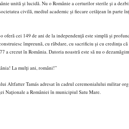
nie unită și lucidă. Nu o Românie a certurilor sterile și a dezbin
 societatea civilă, mediul academic și fiecare cetățean în parte în
-o oferă cei 149 de ani de la independență este simplă și profund
construiesc împreună, cu răbdare, cu sacrificiu și cu credința că
877 a crezut în România. Datoria noastră este să nu o dezamăgim
ânia! La mulți ani, români!”
ului Altfatter Tamás adresat în cadrul ceremonialului militar or
ei Naționale a României în municipiul Satu Mare.