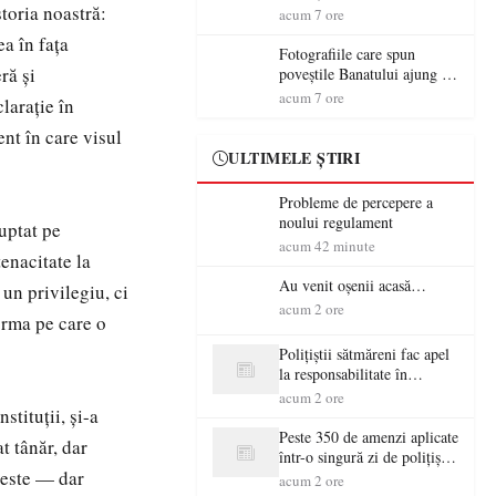
toria noastră:
aventură și lecții despre
acum 7 ore
democrație pentru copiii din
a în fața
tabăra de vară
Fotografiile care spun
ră și
poveștile Banatului ajung la
Muzeul de Artă Satu Mare
acum 7 ore
larație în
ent în care visul
ULTIMELE ȘTIRI
Probleme de percepere a
noului regulament
luptat pe
acum 42 minute
enacitate la
Au venit oșenii acasă…
 un privilegiu, ci
acum 2 ore
orma pe care o
Polițiștii sătmăreni fac apel
la responsabilitate în
trafic…
acum 2 ore
tituții, și-a
Peste 350 de amenzi aplicate
t tânăr, dar
într-o singură zi de polițiștii
 este — dar
sătmăreni
acum 2 ore