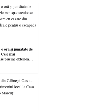
 o oră și jumătate de
 Cele mai
se piscine exterioare
n Maramureș, ideale
scapadă de vară