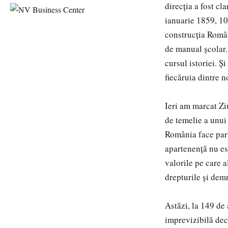
direcția a fost cl
ianuarie 1859, 10
construcția Român
de manual școlar.
cursul istoriei. Ș
fiecăruia dintre n
Ieri am marcat Z
de temelie a unui 
România face part
apartenență nu est
valorile pe care a
drepturile și demn
Astăzi, la 149 de
imprevizibilă dec