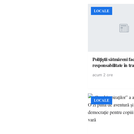
LOCALE
Polițiștii sătmăreni fa
responsabilita
acum 2 ore
LOCALE