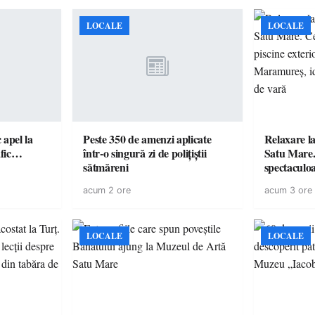
LOCALE
LOCALE
c apel la
Peste 350 de amenzi aplicate
Relaxare la
te în trafic…
într-o singură zi de polițiștii
Satu Mare.
sătmăreni
spectaculoa
cu cazare di
acum 2 ore
acum 3 ore
pentru o e
LOCALE
LOCALE