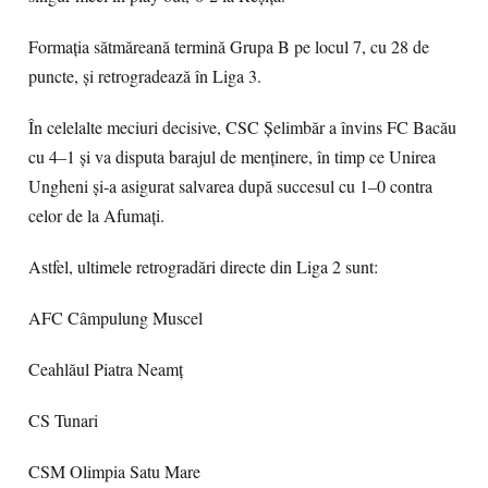
Formația sătmăreană termină Grupa B pe locul 7, cu 28 de
puncte, și retrogradează în Liga 3.
În celelalte meciuri decisive, CSC Șelimbăr a învins FC Bacău
cu 4–1 și va disputa barajul de menținere, în timp ce Unirea
Ungheni și-a asigurat salvarea după succesul cu 1–0 contra
celor de la Afumați.
Astfel, ultimele retrogradări directe din Liga 2 sunt:
AFC Câmpulung Muscel
Ceahlăul Piatra Neamț
CS Tunari
CSM Olimpia Satu Mare