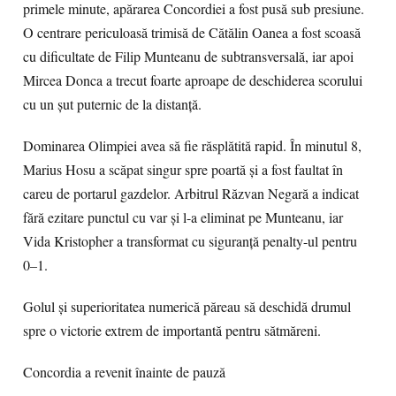
primele minute, apărarea Concordiei a fost pusă sub presiune.
O centrare periculoasă trimisă de Cătălin Oanea a fost scoasă
cu dificultate de Filip Munteanu de subtransversală, iar apoi
Mircea Donca a trecut foarte aproape de deschiderea scorului
cu un șut puternic de la distanță.
Dominarea Olimpiei avea să fie răsplătită rapid. În minutul 8,
Marius Hosu a scăpat singur spre poartă și a fost faultat în
careu de portarul gazdelor. Arbitrul Răzvan Negară a indicat
fără ezitare punctul cu var și l-a eliminat pe Munteanu, iar
Vida Kristopher a transformat cu siguranță penalty-ul pentru
0–1.
Golul și superioritatea numerică păreau să deschidă drumul
spre o victorie extrem de importantă pentru sătmăreni.
Concordia a revenit înainte de pauză