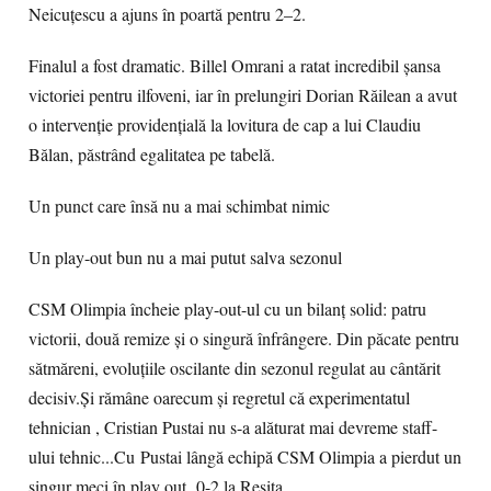
Neicuțescu a ajuns în poartă pentru 2–2.
Finalul a fost dramatic. Billel Omrani a ratat incredibil șansa
victoriei pentru ilfoveni, iar în prelungiri Dorian Răilean a avut
o intervenție providențială la lovitura de cap a lui Claudiu
Bălan, păstrând egalitatea pe tabelă.
Un punct care însă nu a mai schimbat nimic
Un play-out bun nu a mai putut salva sezonul
CSM Olimpia încheie play-out-ul cu un bilanț solid: patru
victorii, două remize și o singură înfrângere. Din păcate pentru
sătmăreni, evoluțiile oscilante din sezonul regulat au cântărit
decisiv.Și rămâne oarecum și regretul că experimentatul
tehnician , Cristian Pustai nu s-a alăturat mai devreme staff-
ului tehnic...Cu Pustai lângă echipă CSM Olimpia a pierdut un
singur meci în play out, 0-2 la Reșița.