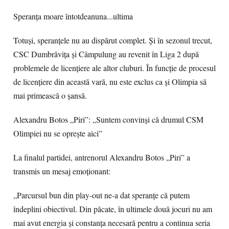
Speranța moare întotdeanuna...ultima
Totuși, speranțele nu au dispărut complet. Și în sezonul trecut,
CSC Dumbrăvița și Câmpulung au revenit în Liga 2 după
problemele de licențiere ale altor cluburi. În funcție de procesul
de licențiere din această vară, nu este exclus ca și Olimpia să
mai primească o șansă.
Alexandru Botos „Piri”: „Suntem convinși că drumul CSM
Olimpiei nu se oprește aici”
La finalul partidei, antrenorul Alexandru Botos „Piri” a
transmis un mesaj emoționant:
„Parcursul bun din play-out ne-a dat speranțe că putem
îndeplini obiectivul. Din păcate, în ultimele două jocuri nu am
mai avut energia și constanța necesară pentru a continua seria