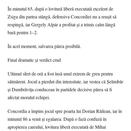
În minutul 65, după o lovitură liberă executată excelent de
Zsiga din partea stângă, defensiva Concordiei nu a reușit să
respingă, iar Gergely Alpár a profitat și a trimis calm lângă
bară pentru 1–2.
În acel moment, salvarea părea posibilă.
Final dramatic și verdict crud
Ultimul sfert de oră a fost însă unul extrem de greu pentru
sătmăreni. Jocul a pierdut din intensitate, iar vestea că Șelimbăr
și Dumbrăvița conduceau în partidele decisive părea să fi
afectat moralul echipei.
Concordia a împins jocul spre poarta lui Dorian Răilean, iar în
minutul 86 a venit și egalarea. După o fază confuză în
apropierea careului, lovitura liberă executată de Mihai