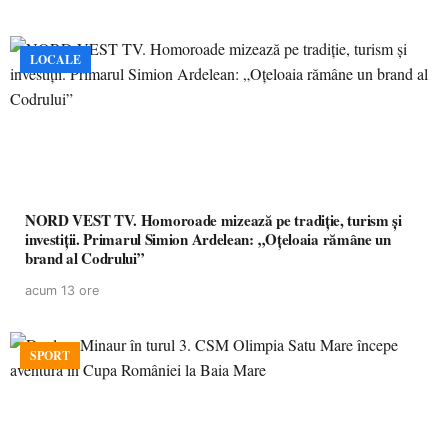
LOCALE
NORD VEST TV. Homoroade mizează pe tradiție, turism și
investiții. Primarul Simion Ardelean: „Oțeloaia rămâne un
brand al Codrului”
acum 13 ore
SPORT