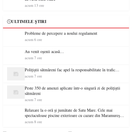
acum 13 ore
ULTIMELE ȘTIRI
Probleme de percepere a noului regulament
acum 6 ore
Au venit oșenii acasă…
acum 7 ore
Polițiștii sătmăreni fac apel la responsabilitate în trafic…
acum 7 ore
Peste 350 de amenzi aplicate într-o singură zi de polițiștii
sătmăreni
acum 7 ore
Relaxare la o oră și jumătate de Satu Mare. Cele mai
spectaculoase piscine exterioare cu cazare din Maramureș,
ideale pentru o escapadă de vară
acum 8 ore