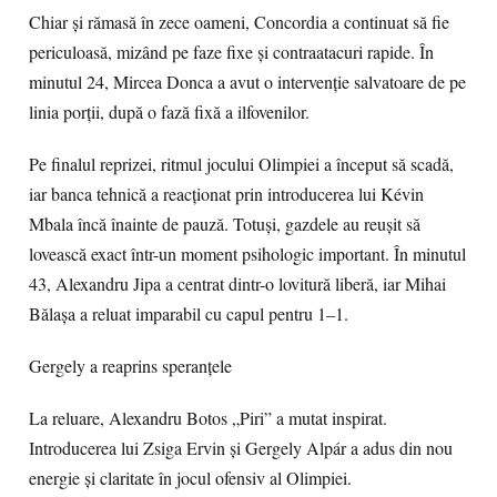
Chiar și rămasă în zece oameni, Concordia a continuat să fie
periculoasă, mizând pe faze fixe și contraatacuri rapide. În
minutul 24, Mircea Donca a avut o intervenție salvatoare de pe
linia porții, după o fază fixă a ilfovenilor.
Pe finalul reprizei, ritmul jocului Olimpiei a început să scadă,
iar banca tehnică a reacționat prin introducerea lui Kévin
Mbala încă înainte de pauză. Totuși, gazdele au reușit să
lovească exact într-un moment psihologic important. În minutul
43, Alexandru Jipa a centrat dintr-o lovitură liberă, iar Mihai
Bălașa a reluat imparabil cu capul pentru 1–1.
Gergely a reaprins speranțele
La reluare, Alexandru Botos „Piri” a mutat inspirat.
Introducerea lui Zsiga Ervin și Gergely Alpár a adus din nou
energie și claritate în jocul ofensiv al Olimpiei.