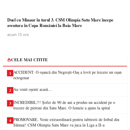
Duel cu Minaur în turul 3. CSM Olimpia Satu Mare începe
aventura în Cupa României la Baia Mare
acum 13 ore
CELE MAI CITITE
ACCIDENT. O oșancă din Negrești-Oaș a lovit pe trecere un oșan
1
octogenar
Au venit oșenii acasă…
2
INCREDIBIL!!! Șofer de 90 de ani a produs un accident pe o
3
trecere de pietoni din Satu Mare. O femeie a ajuns la spital
PROMOVARE. Veste extraordinară pentru iubitorii de fotbal din
4
Sătmar! CSM Olimpia Satu Mare va juca în Liga a II-a