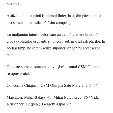
pozitivă.
Astăzi am luptat până la ultimul fluier, însă, din păcate, nu a
fost suficient, iar astfel părăsim competiția.
Le mulțumim tuturor celor care au avut încredere în noi, în
ciuda evoluțiilor oscilante și, uneori, sub nivelul așteptărilor. În
același timp, ne cerem scuze suporterilor pentru acest sezon
ratat.
Cu toate acestea, suntem convinși că drumul CSM Olimpiei nu
se oprește aici.”
Concordia Chiajna – CSM Olimpia Satu Mare 2–2 (1–1)
Marcatori: Mihai Bălașa ’43, Mihai Neicuțescu ’86 / Vida
Kristopher ’12 (pen.), Gergely Alpár ’65