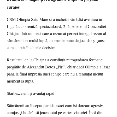
curajos
CSM Olimpia Satu Mare și-a încheiat sâmbătă aventura în
Liga 2 cu o remiză spectaculoasă, 2–2 pe terenul Concordiei
Chiajna, într-un meci care a rezumat perfect întregul sezon al
sătmărenilor: multă luptă, momente bune de joc, dar și șansa
care a lipsit în clipele decisive.
Rezultatul de la Chiajna a consfințit retrogradarea formației
pregătite de Alexandru Botos „Piri”, chiar dacă Olimpia a lăsat
până la final impresia unei echipe care nu a renunțat niciun
moment la luptă.
Start excelent și avantaj rapid
Sătmărenii au început partida exact cum își doreau: agresiv,
curajos și hotărât să joace totul pe cartea victoriei. Încă din