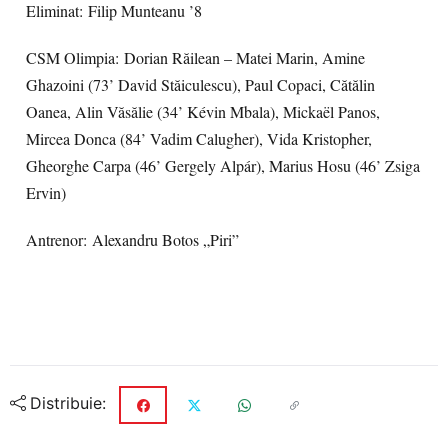
Eliminat: Filip Munteanu ’8
CSM Olimpia: Dorian Răilean – Matei Marin, Amine
Ghazoini (73’ David Stăiculescu), Paul Copaci, Cătălin
Oanea, Alin Văsălie (34’ Kévin Mbala), Mickaël Panos,
Mircea Donca (84’ Vadim Calugher), Vida Kristopher,
Gheorghe Carpa (46’ Gergely Alpár), Marius Hosu (46’ Zsiga
Ervin)
Antrenor: Alexandru Botos „Piri”
Distribuie: