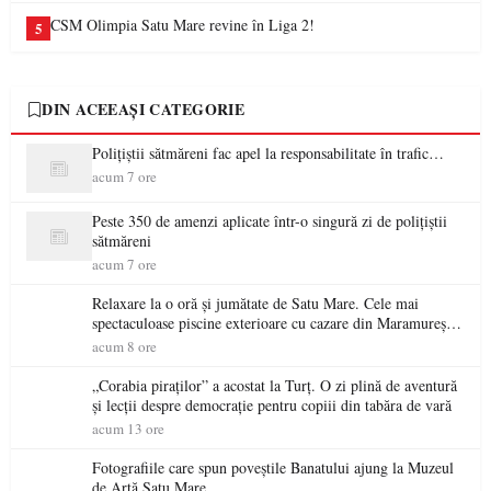
CSM Olimpia Satu Mare revine în Liga 2!
5
DIN ACEEAȘI CATEGORIE
Polițiștii sătmăreni fac apel la responsabilitate în trafic…
acum 7 ore
Peste 350 de amenzi aplicate într-o singură zi de polițiștii
sătmăreni
acum 7 ore
Relaxare la o oră și jumătate de Satu Mare. Cele mai
spectaculoase piscine exterioare cu cazare din Maramureș,
ideale pentru o escapadă de vară
acum 8 ore
„Corabia piraților” a acostat la Turț. O zi plină de aventură
și lecții despre democrație pentru copiii din tabăra de vară
acum 13 ore
Fotografiile care spun poveștile Banatului ajung la Muzeul
de Artă Satu Mare