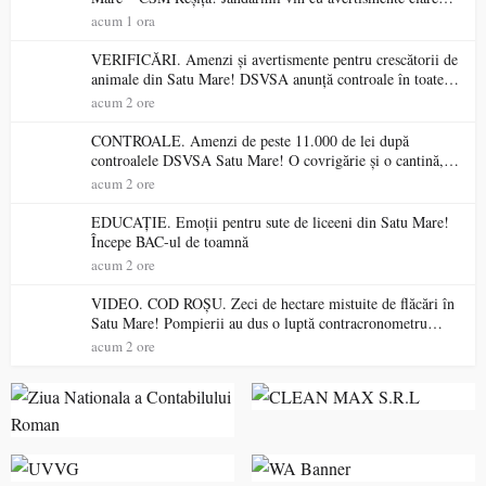
pentru suporteri
acum 1 ora
VERIFICĂRI. Amenzi și avertismente pentru crescătorii de
animale din Satu Mare! DSVSA anunță controale în toate
gospodăriile și face apel la respectarea legii
acum 2 ore
CONTROALE. Amenzi de peste 11.000 de lei după
controalele DSVSA Satu Mare! O covrigărie și o cantină,
sancționate pentru nereguli
acum 2 ore
EDUCAȚIE. Emoții pentru sute de liceeni din Satu Mare!
Începe BAC-ul de toamnă
acum 2 ore
VIDEO. COD ROȘU. Zeci de hectare mistuite de flăcări în
Satu Mare! Pompierii au dus o luptă contracronometru
pentru a salva o pădure de la dezastru
acum 2 ore