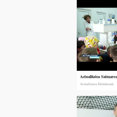
Actualitatea Satmare
Actualitatea Sătmăreană