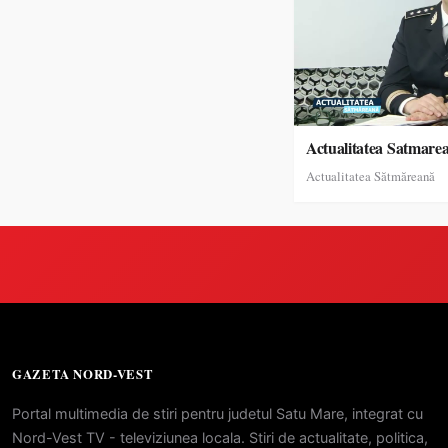
Actualitatea Satmare
Actualitatea Sătmăreană
GAZETA NORD-VEST
Portal multimedia de stiri pentru judetul Satu Mare, integrat cu
Nord-Vest TV - televiziunea locala. Stiri de actualitate, politica,