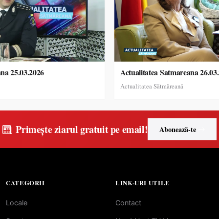
ana 25.03.2026
Actualitatea Satmareana 26.03
Actualitatea Sătmăreană
Primește ziarul gratuit pe email!
Abonează-te
CATEGORII
LINK-URI UTILE
Locale
Contact