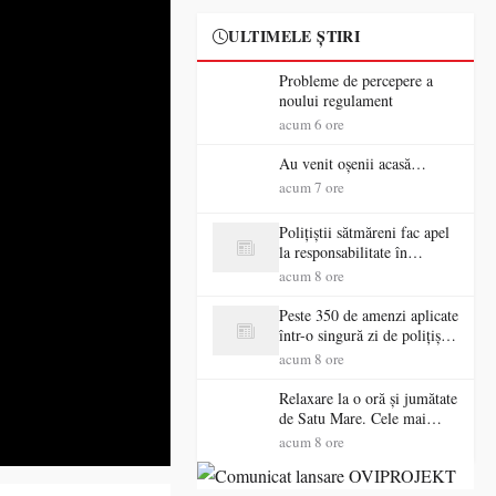
ULTIMELE ȘTIRI
Probleme de percepere a
noului regulament
acum 6 ore
Au venit oșenii acasă…
acum 7 ore
Polițiștii sătmăreni fac apel
la responsabilitate în
trafic…
acum 8 ore
Peste 350 de amenzi aplicate
într-o singură zi de polițiștii
sătmăreni
acum 8 ore
Relaxare la o oră și jumătate
de Satu Mare. Cele mai
spectaculoase piscine
acum 8 ore
exterioare cu cazare din
Maramureș, ideale pentru o