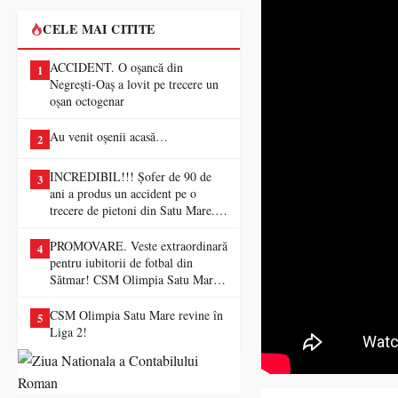
CELE MAI CITITE
ACCIDENT. O oșancă din
1
Negrești-Oaș a lovit pe trecere un
oșan octogenar
Au venit oșenii acasă…
2
INCREDIBIL!!! Șofer de 90 de
3
ani a produs un accident pe o
trecere de pietoni din Satu Mare. O
femeie a ajuns la spital
PROMOVARE. Veste extraordinară
4
pentru iubitorii de fotbal din
Sătmar! CSM Olimpia Satu Mare
va juca în Liga a II-a
CSM Olimpia Satu Mare revine în
5
Liga 2!