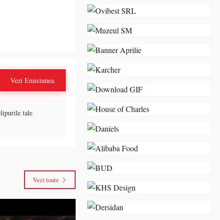
escapadă de vară
Vezi Emisiunea
lipurile tale
Vezi toate