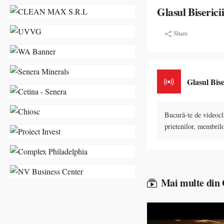
Glasul Biserici
Share
Glasul Bise
Bucură-te de videocli
prietenilor, membrilo
Mai multe din G