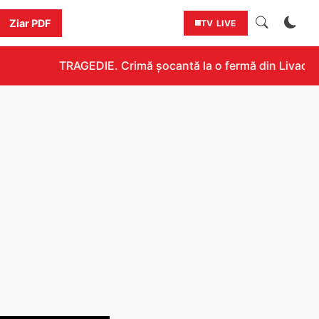
Ziar PDF
TV LIVE
TRAGEDIE. Crimă șocantă la o fermă din Livada!!! U