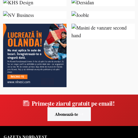
Primește ziarul gratuit pe email!
Abonează-te
GAZETA NORD-VEST