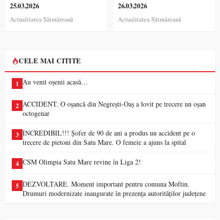
25.03.2026
26.03.2026
Actualitatea Sătmăreană
Actualitatea Sătmăreană
CELE MAI CITITE
Au venit oșenii acasă…
1
ACCIDENT. O oșancă din Negrești-Oaș a lovit pe trecere un oșan
2
octogenar
INCREDIBIL!!! Șofer de 90 de ani a produs un accident pe o
3
trecere de pietoni din Satu Mare. O femeie a ajuns la spital
CSM Olimpia Satu Mare revine în Liga 2!
4
DEZVOLTARE. Moment important pentru comuna Moftin.
5
Drumuri modernizate inaugurate în prezența autorităților județene