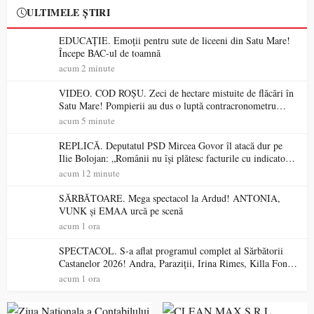
ULTIMELE ȘTIRI
EDUCAȚIE. Emoții pentru sute de liceeni din Satu Mare!
Începe BAC-ul de toamnă
acum 2 minute
VIDEO. COD ROȘU. Zeci de hectare mistuite de flăcări în
Satu Mare! Pompierii au dus o luptă contracronometru
pentru a salva o pădure de la dezastru
acum 5 minute
REPLICĂ. Deputatul PSD Mircea Govor îl atacă dur pe
Ilie Bolojan: „Românii nu își plătesc facturile cu indicatori
economici”
acum 12 minute
SĂRBĂTOARE. Mega spectacol la Ardud! ANTONIA,
VUNK și EMAA urcă pe scenă
acum 1 ora
SPECTACOL. S-a aflat programul complet al Sărbătorii
Castanelor 2026! Andra, Paraziții, Irina Rimes, Killa Fonic,
Zdob și Zdub și Fuego vin la Baia Mare
acum 1 ora