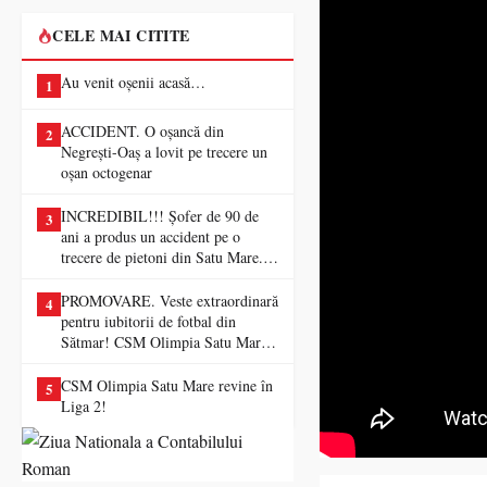
CELE MAI CITITE
Au venit oșenii acasă…
1
ACCIDENT. O oșancă din
2
Negrești-Oaș a lovit pe trecere un
oșan octogenar
INCREDIBIL!!! Șofer de 90 de
3
ani a produs un accident pe o
trecere de pietoni din Satu Mare. O
femeie a ajuns la spital
PROMOVARE. Veste extraordinară
4
pentru iubitorii de fotbal din
Sătmar! CSM Olimpia Satu Mare
va juca în Liga a II-a
CSM Olimpia Satu Mare revine în
5
Liga 2!