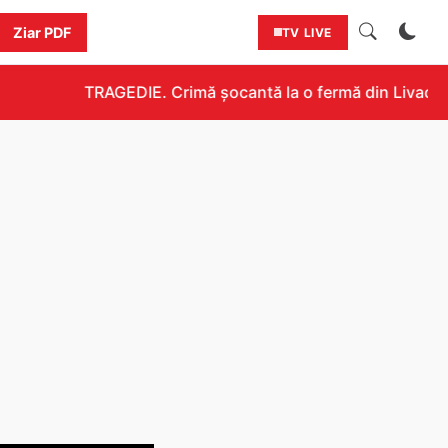
Ziar PDF
TV LIVE
TRAGEDIE. Crimă șocantă la o fermă din Livada!!! U