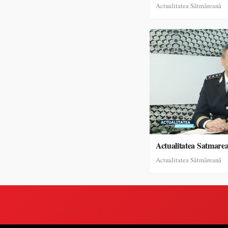
Actualitatea Sătmăreană
Actualitatea Satmare
Actualitatea Sătmăreană