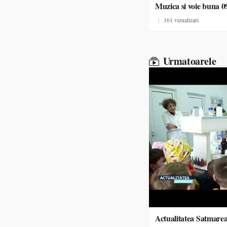
Muzica si voie buna 0
|
161 vizualizari
Urmatoarele
Actualitatea Satmare