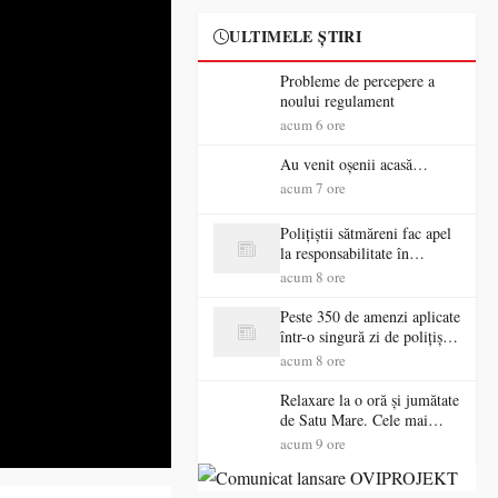
ULTIMELE ȘTIRI
Probleme de percepere a
noului regulament
acum 6 ore
Au venit oșenii acasă…
acum 7 ore
Polițiștii sătmăreni fac apel
la responsabilitate în
trafic…
acum 8 ore
Peste 350 de amenzi aplicate
într-o singură zi de polițiștii
sătmăreni
acum 8 ore
Relaxare la o oră și jumătate
de Satu Mare. Cele mai
spectaculoase piscine
acum 9 ore
exterioare cu cazare din
Maramureș, ideale pentru o