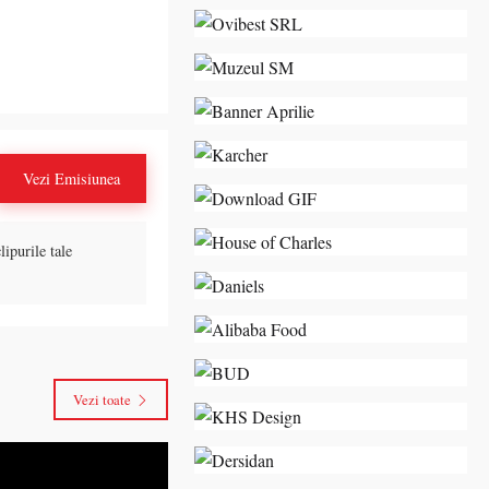
escapadă de vară
Vezi Emisiunea
lipurile tale
Vezi toate