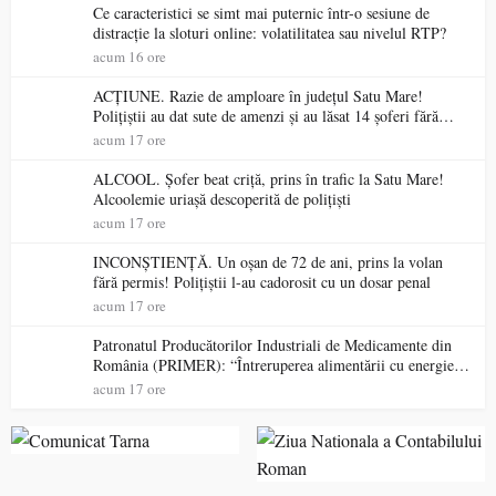
Ce caracteristici se simt mai puternic într-o sesiune de
distracție la sloturi online: volatilitatea sau nivelul RTP?
acum 16 ore
ACȚIUNE. Razie de amploare în județul Satu Mare!
Polițiștii au dat sute de amenzi și au lăsat 14 șoferi fără
permis într-o singură zi
acum 17 ore
ALCOOL. Șofer beat criță, prins în trafic la Satu Mare!
Alcoolemie uriașă descoperită de polițiști
acum 17 ore
INCONȘTIENȚĂ. Un oșan de 72 de ani, prins la volan
fără permis! Polițiștii l-au cadorosit cu un dosar penal
acum 17 ore
Patronatul Producătorilor Industriali de Medicamente din
România (PRIMER): “Întreruperea alimentării cu energie
electrică a fabricilor de medicamente va pune în pericol
acum 17 ore
accesul pacienților la medicamente esențiale