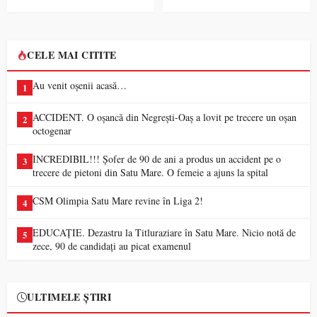
CELE MAI CITITE
Au venit oșenii acasă…
1
ACCIDENT. O oșancă din Negrești-Oaș a lovit pe trecere un oșan
2
octogenar
INCREDIBIL!!! Șofer de 90 de ani a produs un accident pe o
3
trecere de pietoni din Satu Mare. O femeie a ajuns la spital
CSM Olimpia Satu Mare revine în Liga 2!
4
EDUCAȚIE. Dezastru la Titluraziare în Satu Mare. Nicio notă de
5
zece, 90 de candidați au picat examenul
ULTIMELE ȘTIRI