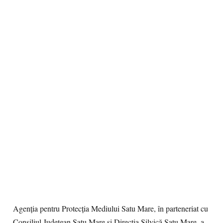
Agenţia pentru Protecţia Mediului Satu Mare, în parteneriat cu
Consiliul Judeţean Satu Mare şi Direcţia Silvică Satu Mare, a