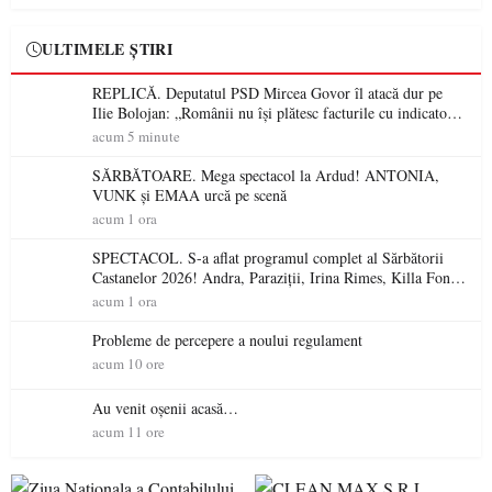
ULTIMELE ȘTIRI
REPLICĂ. Deputatul PSD Mircea Govor îl atacă dur pe
Ilie Bolojan: „Românii nu își plătesc facturile cu indicatori
economici”
acum 5 minute
SĂRBĂTOARE. Mega spectacol la Ardud! ANTONIA,
VUNK și EMAA urcă pe scenă
acum 1 ora
SPECTACOL. S-a aflat programul complet al Sărbătorii
Castanelor 2026! Andra, Paraziții, Irina Rimes, Killa Fonic,
Zdob și Zdub și Fuego vin la Baia Mare
acum 1 ora
Probleme de percepere a noului regulament
acum 10 ore
Au venit oșenii acasă…
acum 11 ore