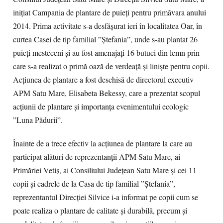
iniţiat Campania de plantare de puieţi pentru primăvara anului
2014. Prima activitate s-a desfăşurat ieri în localitatea Oar, în
curtea Casei de tip familial ”Ştefania”, unde s-au plantat 26
puieţi mesteceni şi au fost amenajaţi 16 butuci din lemn prin
care s-a realizat o primă oază de verdeaţă şi linişte pentru copii.
Acţiunea de plantare a fost deschisă de directorul executiv
APM Satu Mare, Elisabeta Bekessy, care a prezentat scopul
acţiunii de plantare şi importanţa evenimentului ecologic
”Luna Pădurii”.
Înainte de a trece efectiv la acţiunea de plantare la care au
participat alături de reprezentanţii APM Satu Mare, ai
Primăriei Vetiş, ai Consiliului Judeţean Satu Mare şi cei 11
copii şi cadrele de la Casa de tip familial ”Ştefania”,
reprezentantul Direcţiei Silvice i-a informat pe copii cum se
poate realiza o plantare de calitate şi durabilă, precum şi