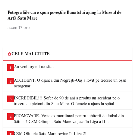
Fotografiile care spun poveștile Banatului ajung la Muzeul de
Artă Satu Mare
acum 17 ore
CELE MAI CITITE
Au venit oșenii acasă…
1
ACCIDENT. O oșancă din Negrești-Oaș a lovit pe trecere un oșan
2
octogenar
INCREDIBIL!!! Șofer de 90 de ani a produs un accident pe o
3
trecere de pietoni din Satu Mare. O femeie a ajuns la spital
PROMOVARE. Veste extraordinară pentru iubitorii de fotbal din
4
Sătmar! CSM Olimpia Satu Mare va juca în Liga a II-a
CSM Olimpia Satu Mare revine în Liga 2!
5