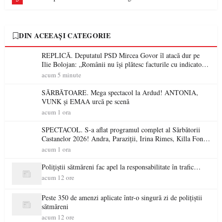
DIN ACEEAȘI CATEGORIE
REPLICĂ. Deputatul PSD Mircea Govor îl atacă dur pe
Ilie Bolojan: „Românii nu își plătesc facturile cu indicatori
economici”
acum 5 minute
SĂRBĂTOARE. Mega spectacol la Ardud! ANTONIA,
VUNK și EMAA urcă pe scenă
acum 1 ora
SPECTACOL. S-a aflat programul complet al Sărbătorii
Castanelor 2026! Andra, Paraziții, Irina Rimes, Killa Fonic,
Zdob și Zdub și Fuego vin la Baia Mare
acum 1 ora
Polițiștii sătmăreni fac apel la responsabilitate în trafic…
acum 12 ore
Peste 350 de amenzi aplicate într-o singură zi de polițiștii
sătmăreni
acum 12 ore