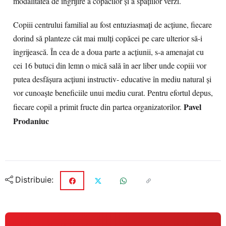
modalitatea de îngrijire a copacilor şi a spaţiilor verzi.
Copiii centrului familial au fost entuziasmaţi de acţiune, fiecare
dorind să planteze cât mai mulţi copăcei pe care ulterior să-i
îngrijească. În cea de a doua parte a acţiunii, s-a amenajat cu
cei 16 butuci din lemn o mică sală în aer liber unde copiii vor
putea desfăşura acţiuni instructiv- educative în mediu natural şi
vor cunoaşte beneficiile unui mediu curat. Pentru efortul depus,
Pavel
fiecare copil a primit fructe din partea organizatorilor.
Prodaniuc
Distribuie: