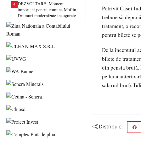
DEZVOLTARE. Moment
5
Potrivit Casei Ju
important pentru comuna Moftin.
Drumuri modernizate inaugurate în
trebuie să depună 
prezența autorităților județene
tratament, o reco
pentru bilete se p
De la începutul a
bilete de tratame
din pensia brută. 
pe luna anterioară
Iu
salariul brut).
Distribuie: