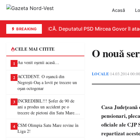
Acasă
Lo
REPLICĂ. Deputatul PSD Mircea Govor îl atacă d
BREAKING
O nouă seri
CELE MAI CITITE
Au venit oșenii acasă…
1
LOCALE
14.03.2014 00:0
•
ACCIDENT. O oșancă din
2
Negrești-Oaș a lovit pe trecere un
oșan octogenar
INCREDIBIL!!! Șofer de 90 de
3
Casa Județeană d
ani a produs un accident pe o
trecere de pietoni din Satu Mare. O
pensionari, pleca
femeie a ajuns la spital
oficiale ale CJP 
CSM Olimpia Satu Mare revine în
4
Liga 2!
repartizat acest