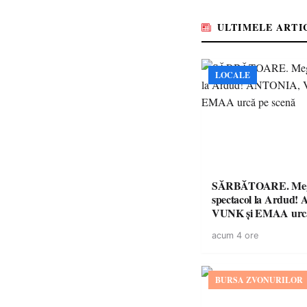
ULTIMELE ARTI
LOCALE
SĂRBĂTOARE. Me
spectacol la Ardud
VUNK și EMAA urcă
acum 4 ore
BURSA ZVONURILOR