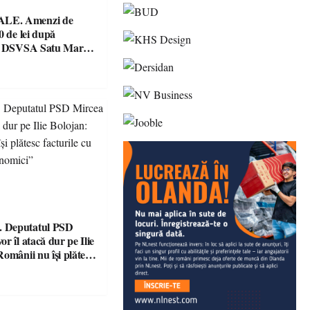
E. Amenzi de
0 de lei după
le DSVSA Satu Mare!
e și o cantină,
 pentru nereguli
 Deputatul PSD
r îl atacă dur pe Ilie
omânii nu își plătesc
 indicatori