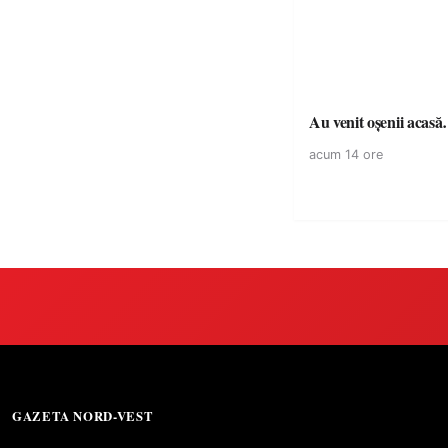
Au venit oșenii acas
acum 14 ore
GAZETA NORD-VEST