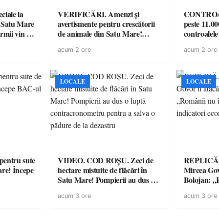
iale la
VERIFICĂRI. Amenzi și
CONTROAL
 Satu Mare
avertismente pentru crescătorii
peste 11.00
mii vin cu
de animale din Satu Mare!
controale
ntru
DSVSA anunță controale în
O covrigări
acum 2 ore
acum 2 ore
toate gospodăriile și face apel la
sancționate
respectarea legii
LOCALE
LOCALE
entru sute
VIDEO. COD ROȘU. Zeci de
REPLICĂ.
are! Începe
hectare mistuite de flăcări în
Mircea Govo
Satu Mare! Pompierii au dus o
Bolojan: „R
luptă contracronometru pentru
facturile cu
acum 3 ore
acum 3 ore
a salva o pădure de la dezastru
economici”