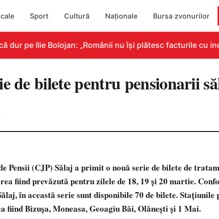
cale
Sport
Cultură
Naționale
Bursa zvonurilor
ur pe Ilie Bolojan: „Românii nu își plătesc facturile cu ind
e de bilete pentru pensionarii să
0
e Pensii (CJP) Sălaj a primit o nouă serie de bilete de trata
rea fiind prevăzută pentru zilele de 18, 19 şi 20 martie. Con
Sălaj, în această serie sunt disponibile 70 de bilete. Staţiunile
ea fiind Bizuşa, Moneasa, Geoagiu Băi, Olăneşti şi 1 Mai.