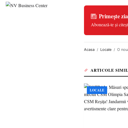
Primește zia
Abonează-te și citeșt
Acasa
Locale
O nouă
ARTICOLE SIMI
LOCALE