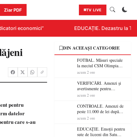
Ziar PDF
TV LIVE
icatori economici”
EDUCAȚIE. Dezastru la Titlur
lăjeni
DIN ACEEAȘI CATEGORIE
FOTBAL. Măsuri speciale
la meciul CSM Olimpia
Satu Mare – CSM Reșița!
acum 2 ore
Jandarmii vin cu
avertismente clare pentru
VERIFICĂRI. Amenzi și
suporteri
avertismente pentru
crescătorii de animale din
acum 2 ore
Satu Mare! DSVSA anunță
ment pentru
controale în toate
CONTROALE. Amenzi de
gospodăriile și face apel la
peste 11.000 de lei după
form datelor
respectarea legii
controalele DSVSA Satu
acum 2 ore
 pentru care s-au
Mare! O covrigărie și o
cantină, sancționate pentru
EDUCAȚIE. Emoții pentru
nereguli
sute de liceeni din Satu