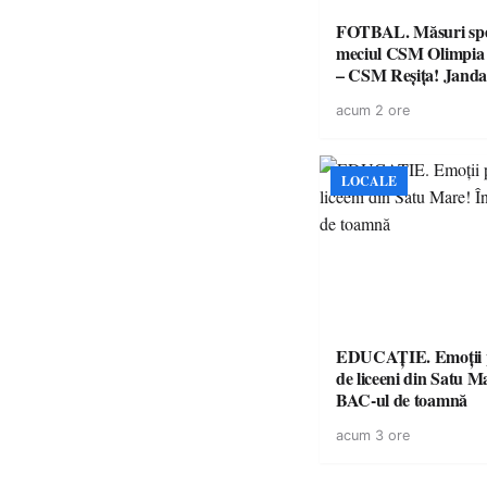
FOTBAL. Măsuri spec
meciul CSM Olimpia
– CSM Reșița! Jandar
avertismente clare pe
acum 2 ore
suporteri
LOCALE
EDUCAȚIE. Emoții p
de liceeni din Satu M
BAC-ul de toamnă
acum 3 ore