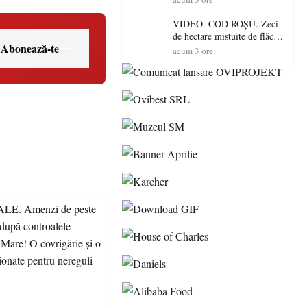
toamnă
VIDEO. COD ROȘU. Zeci
de hectare mistuite de flăcări
Abonează-te
în Satu Mare! Pompierii au
acum 3 ore
dus o luptă
contracronometru pentru a
salva o pădure de la dezastru