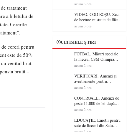
Mare! Începe BAC-ul de
acum 3 ore
e de tratament
toamnă
VIDEO. COD ROȘU. Zeci
re a biletului de
de hectare mistuite de flăcări
ate. Cererile
în Satu Mare! Pompierii au
acum 3 ore
dus o luptă
tratament”.
contracronometru pentru a
salva o pădure de la dezastru
ULTIMELE ȘTIRI
 de cereri pentru
FOTBAL. Măsuri speciale
ment este de 50%
la meciul CSM Olimpia
 cu venitul brut
Satu Mare – CSM Reșița!
acum 2 ore
Jandarmii vin cu
(pensia brută +
avertismente clare pentru
VERIFICĂRI. Amenzi și
suporteri
avertismente pentru
crescătorii de animale din
acum 2 ore
Satu Mare! DSVSA anunță
controale în toate
CONTROALE. Amenzi de
gospodăriile și face apel la
peste 11.000 de lei după
respectarea legii
controalele DSVSA Satu
acum 2 ore
Mare! O covrigărie și o
cantină, sancționate pentru
EDUCAȚIE. Emoții pentru
nereguli
sute de liceeni din Satu
Mare! Începe BAC-ul de
acum 3 ore