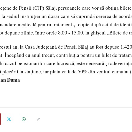
deţene de Pensii (CJP) Sălaj, persoanele care vor să obţină bilet
la sediul instituţiei un dosar care să cuprindă cererea de acorda
mandare medicală pentru tratament şi copie după actul de identit
ot depune zilnic, între orele 8.00 - 15.00, la ghişeul „Bilete de 
cestui an, la Casa Judeţeană de Pensii Sălaj au fost depuse 1.420
nt. Începând cu anul trecut, contribuţia pentru un bilet de trata
În cazul pensionarilor care lucrează, este necesară şi adeverinţa
 plecării la staţiune, iar plata va fi de 50% din venitul cumulat 
lian Duma