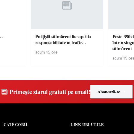
ă…
Polițiștii sătmăreni fac apel la
Peste 350 d
responsabilitate în trafic…
într-o singu
sătmăreni
acum 15 ore
acum 15 or
Primește ziarul gratuit pe email!
Abonează-te
CATEGORII
LINK-URI UTILE