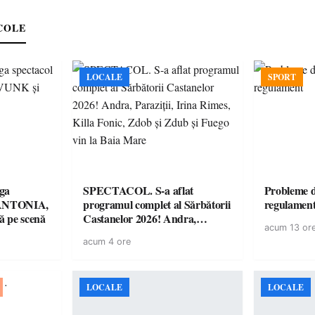
COLE
LOCALE
SPORT
ga
SPECTACOL. S-a aflat
Probleme d
! ANTONIA,
programul complet al Sărbătorii
regulamen
 pe scenă
Castanelor 2026! Andra,
acum 13 or
Paraziții, Irina Rimes, Killa
acum 4 ore
Fonic, Zdob și Zdub și Fuego
vin la Baia Mare
LOCALE
LOCALE