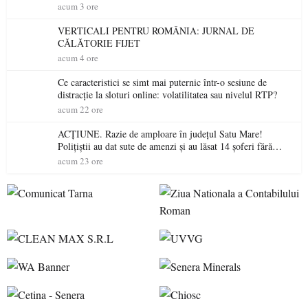
acum 3 ore
VERTICALI PENTRU ROMÂNIA: JURNAL DE
CĂLĂTORIE FIJET
acum 4 ore
Ce caracteristici se simt mai puternic într-o sesiune de
distracție la sloturi online: volatilitatea sau nivelul RTP?
acum 22 ore
ACȚIUNE. Razie de amploare în județul Satu Mare!
Polițiștii au dat sute de amenzi și au lăsat 14 șoferi fără
permis într-o singură zi
acum 23 ore