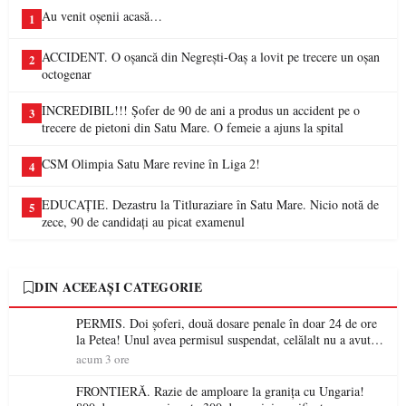
Au venit oșenii acasă…
1
ACCIDENT. O oșancă din Negrești-Oaș a lovit pe trecere un oșan
2
octogenar
INCREDIBIL!!! Șofer de 90 de ani a produs un accident pe o
3
trecere de pietoni din Satu Mare. O femeie a ajuns la spital
CSM Olimpia Satu Mare revine în Liga 2!
4
EDUCAȚIE. Dezastru la Titluraziare în Satu Mare. Nicio notă de
5
zece, 90 de candidați au picat examenul
DIN ACEEAȘI CATEGORIE
PERMIS. Doi șoferi, două dosare penale în doar 24 de ore
la Petea! Unul avea permisul suspendat, celălalt nu a avut
niciodată permis
acum 3 ore
FRONTIERĂ. Razie de amploare la granița cu Ungaria!