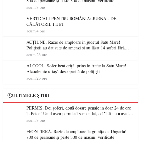
800 de persoane și peste 300 de mașini, verificate
acum 3 ore
VERTICALI PENTRU ROMÂNIA: JURNAL DE
CĂLĂTORIE FIJET
acum 4 ore
ACȚIUNE. Razie de amploare în județul Satu Mare!
Polițiștii au dat sute de amenzi și au lăsat 14 șoferi fără
permis într-o singură zi
acum 23 ore
ALCOOL. Șofer beat criță, prins în trafic la Satu Mare!
Alcoolemie uriașă descoperită de polițiști
acum 23 ore
ULTIMELE ȘTIRI
PERMIS. Doi șoferi, două dosare penale în doar 24 de ore
la Petea! Unul avea permisul suspendat, celălalt nu a avut
niciodată permis
acum 3 ore
FRONTIERĂ. Razie de amploare la granița cu Ungaria!
800 de persoane și peste 300 de mașini, verificate