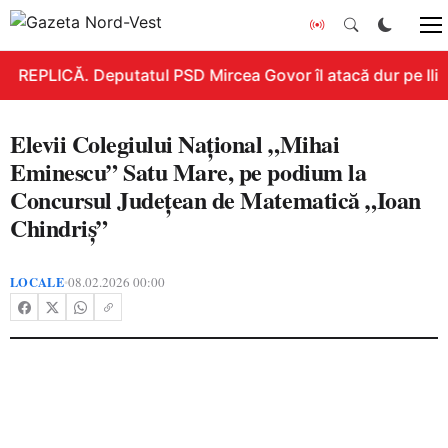
REPLICĂ. Deputatul PSD Mircea Govor îl atacă dur pe Ilie B
Elevii Colegiului Național „Mihai
Eminescu” Satu Mare, pe podium la
Concursul Județean de Matematică „Ioan
Chindriș”
LOCALE
08.02.2026 00:00
•