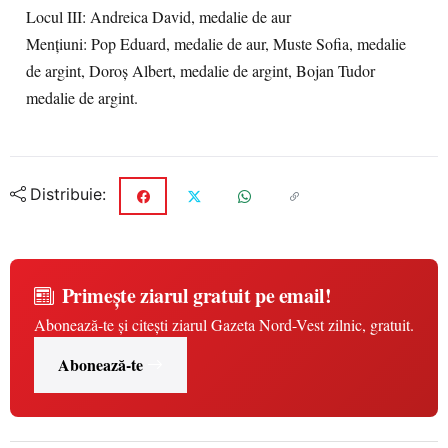
Locul III: Andreica David, medalie de aur
Mențiuni: Pop Eduard, medalie de aur, Muste Sofia, medalie
de argint, Doroș Albert, medalie de argint, Bojan Tudor
medalie de argint.
Distribuie:
Primește ziarul gratuit pe email!
Abonează-te și citești ziarul Gazeta Nord-Vest zilnic, gratuit.
Abonează-te