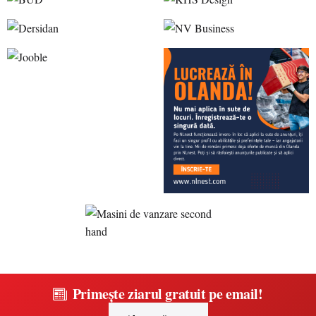
Primește ziarul gratuit pe email!