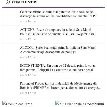
ULTIMELE ȘTIRI
Ce caracteristici se simt mai puternic într-o sesiune de
distracție la sloturi online: volatilitatea sau nivelul RTP?
acum 16 ore
ACȚIUNE. Razie de amploare în județul Satu Mare!
Polițiștii au dat sute de amenzi și au lăsat 14 șoferi fără
permis într-o singură zi
acum 17 ore
ALCOOL. Șofer beat criță, prins în trafic la Satu Mare!
Alcoolemie uriașă descoperită de polițiști
acum 17 ore
INCONȘTIENȚĂ. Un oșan de 72 de ani, prins la volan
fără permis! Polițiștii l-au cadorosit cu un dosar penal
acum 17 ore
Patronatul Producătorilor Industriali de Medicamente din
România (PRIMER): “Întreruperea alimentării cu energie
electrică a fabricilor de medicamente va pune în pericol
acum 17 ore
accesul pacienților la medicamente esențiale