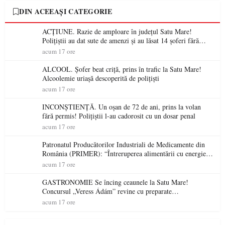
DIN ACEEAȘI CATEGORIE
ACȚIUNE. Razie de amploare în județul Satu Mare!
Polițiștii au dat sute de amenzi și au lăsat 14 șoferi fără
permis într-o singură zi
acum 17 ore
ALCOOL. Șofer beat criță, prins în trafic la Satu Mare!
Alcoolemie uriașă descoperită de polițiști
acum 17 ore
INCONȘTIENȚĂ. Un oșan de 72 de ani, prins la volan
fără permis! Polițiștii l-au cadorosit cu un dosar penal
acum 17 ore
Patronatul Producătorilor Industriali de Medicamente din
România (PRIMER): “Întreruperea alimentării cu energie
electrică a fabricilor de medicamente va pune în pericol
acum 17 ore
accesul pacienților la medicamente esențiale
GASTRONOMIE Se încing ceaunele la Satu Mare!
Concursul „Veress Ádám” revine cu preparate
spectaculoase, premii și un jurat de renume
acum 17 ore