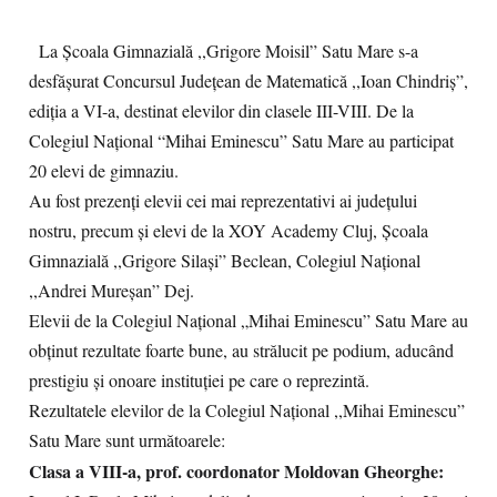
La Școala Gimnazială ,,Grigore Moisil” Satu Mare s-a
desfășurat Concursul Județean de Matematică ,,Ioan Chindriș”,
ediția a VI-a, destinat elevilor din clasele III-VIII. De la
Colegiul Național “Mihai Eminescu” Satu Mare au participat
20 elevi de gimnaziu.
Au fost prezenți elevii cei mai reprezentativi ai județului
nostru, precum și elevi de la XOY Academy Cluj, Școala
Gimnazială ,,Grigore Silași” Beclean, Colegiul Național
,,Andrei Mureșan” Dej.
Elevii de la Colegiul Național „Mihai Eminescu” Satu Mare au
obținut rezultate foarte bune, au strălucit pe podium, aducând
prestigiu și onoare instituției pe care o reprezintă.
Rezultatele elevilor de la Colegiul Național ,,Mihai Eminescu”
Satu Mare sunt următoarele:
Clasa a VIII-a, prof. coordonator Moldovan Gheorghe: