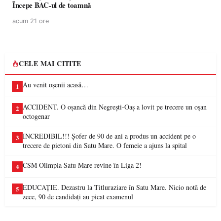
Începe BAC-ul de toamnă
acum 21 ore
CELE MAI CITITE
Au venit oșenii acasă…
1
ACCIDENT. O oșancă din Negrești-Oaș a lovit pe trecere un oșan
2
octogenar
INCREDIBIL!!! Șofer de 90 de ani a produs un accident pe o
3
trecere de pietoni din Satu Mare. O femeie a ajuns la spital
CSM Olimpia Satu Mare revine în Liga 2!
4
EDUCAȚIE. Dezastru la Titluraziare în Satu Mare. Nicio notă de
5
zece, 90 de candidați au picat examenul