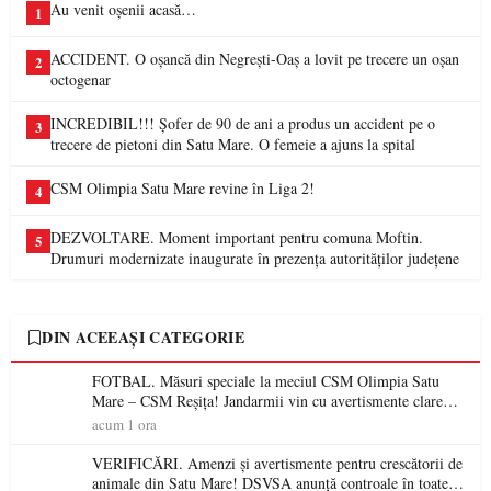
Au venit oșenii acasă…
1
ACCIDENT. O oșancă din Negrești-Oaș a lovit pe trecere un oșan
2
octogenar
INCREDIBIL!!! Șofer de 90 de ani a produs un accident pe o
3
trecere de pietoni din Satu Mare. O femeie a ajuns la spital
CSM Olimpia Satu Mare revine în Liga 2!
4
DEZVOLTARE. Moment important pentru comuna Moftin.
5
Drumuri modernizate inaugurate în prezența autorităților județene
DIN ACEEAȘI CATEGORIE
FOTBAL. Măsuri speciale la meciul CSM Olimpia Satu
Mare – CSM Reșița! Jandarmii vin cu avertismente clare
pentru suporteri
acum 1 ora
VERIFICĂRI. Amenzi și avertismente pentru crescătorii de
animale din Satu Mare! DSVSA anunță controale în toate