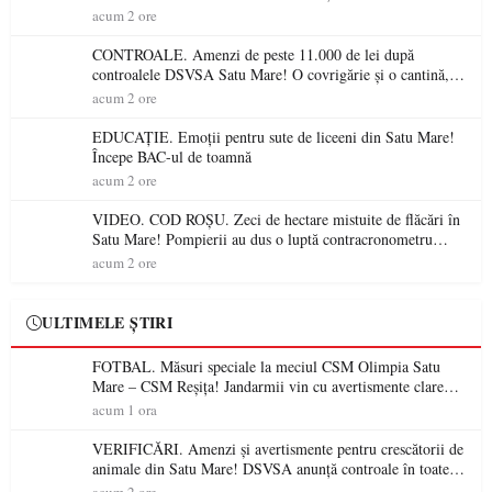
gospodăriile și face apel la respectarea legii
acum 2 ore
CONTROALE. Amenzi de peste 11.000 de lei după
controalele DSVSA Satu Mare! O covrigărie și o cantină,
sancționate pentru nereguli
acum 2 ore
EDUCAȚIE. Emoții pentru sute de liceeni din Satu Mare!
Începe BAC-ul de toamnă
acum 2 ore
VIDEO. COD ROȘU. Zeci de hectare mistuite de flăcări în
Satu Mare! Pompierii au dus o luptă contracronometru
pentru a salva o pădure de la dezastru
acum 2 ore
ULTIMELE ȘTIRI
FOTBAL. Măsuri speciale la meciul CSM Olimpia Satu
Mare – CSM Reșița! Jandarmii vin cu avertismente clare
pentru suporteri
acum 1 ora
VERIFICĂRI. Amenzi și avertismente pentru crescătorii de
animale din Satu Mare! DSVSA anunță controale în toate
gospodăriile și face apel la respectarea legii