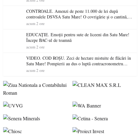
acum 2 ore
CONTROALE. Amenzi de peste 11.000 de lei după
controalele DSVSA Satu Mare! O covrigărie și o cantină,
sancționate pentru nereguli
acum 2 ore
EDUCAȚIE. Emoții pentru sute de liceeni din Satu Mare!
Începe BAC-ul de toamnă
acum 2 ore
VIDEO. COD ROȘU. Zeci de hectare mistuite de flăcări în
Satu Mare! Pompierii au dus o luptă contracronometru
pentru a salva o pădure de la dezastru
acum 2 ore