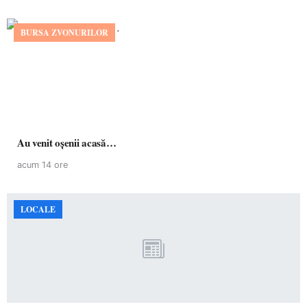
BURSA ZVONURILOR
Au venit oșenii acasă…
acum 14 ore
LOCALE