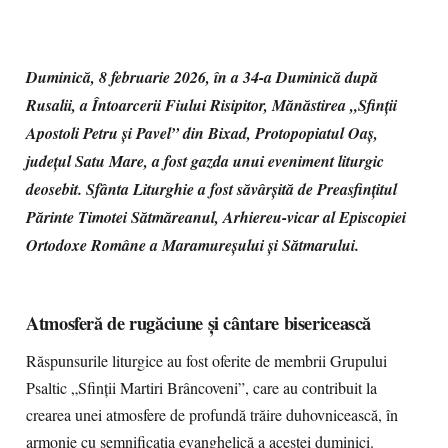
Duminică, 8 februarie 2026, în a 34-a Duminică după
Rusalii, a Întoarcerii Fiului Risipitor, Mănăstirea „Sfinții
Apostoli Petru și Pavel” din Bixad, Protopopiatul Oaș,
județul Satu Mare, a fost gazda unui eveniment liturgic
deosebit. Sfânta Liturghie a fost săvârșită de Preasfințitul
Părinte Timotei Sătmăreanul, Arhiereu-vicar al Episcopiei
Ortodoxe Române a Maramureșului și Sătmarului.
Atmosferă de rugăciune și cântare bisericească
Răspunsurile liturgice au fost oferite de membrii Grupului
Psaltic „Sfinții Martiri Brâncoveni”, care au contribuit la
crearea unei atmosfere de profundă trăire duhovnicească, în
armonie cu semnificația evanghelică a acestei duminici.