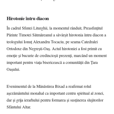
Hirotonie întru diacon
În cadrul Sfintei Liturghii, la momentul rânduit, Preasfințitul
Părinte Timotei Sătmăreanul a săvârșit hirotonia întru diacon a
teologului Ionuț Alexandru Tocaciu, pe seama Catedralei
Ortodoxe din Negrești-Oaș. Actul hirotoniei a fost primit cu
emoție și bucurie de credincioșii prezenți, marcând un moment
important pentru viața bisericească a comunității din Țara
Oașului.
Evenimentul de la Mănăstirea Bixad a reafirmat rolul
așezământului monahal ca important centru spiritual al zonei,
dar și grija ierarhului pentru formarea și susținerea slujitorilor
Sfântului Altar.