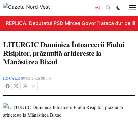
REPLICĂ. Deputatul PSD Mircea Govor îl atacă dur pe Ilie B
LITURGIC Duminica Întoarcerii Fiului
Risipitor, prăznuită arhiereste la
Mănăstirea Bixad
LOCALE
09.02.2026 00:00
•