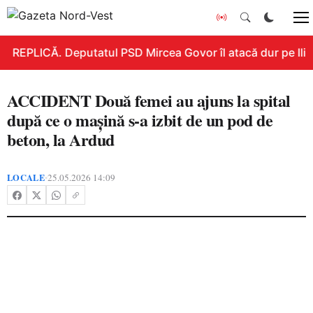
REPLICĂ. Deputatul PSD Mircea Govor îl atacă dur pe Ilie B
ACCIDENT Două femei au ajuns la spital
după ce o mașină s-a izbit de un pod de
beton, la Ardud
LOCALE
25.05.2026 14:09
•