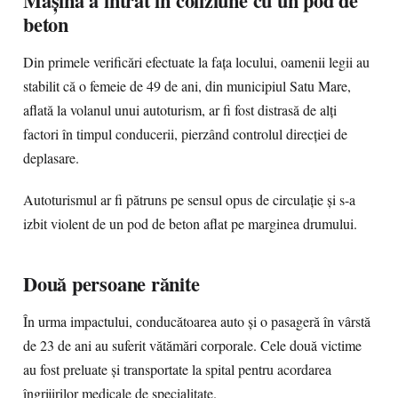
Mașina a intrat în coliziune cu un pod de
beton
Din primele verificări efectuate la fața locului, oamenii legii au
stabilit că o femeie de 49 de ani, din municipiul Satu Mare,
aflată la volanul unui autoturism, ar fi fost distrasă de alți
factori în timpul conducerii, pierzând controlul direcției de
deplasare.
Autoturismul ar fi pătruns pe sensul opus de circulație și s-a
izbit violent de un pod de beton aflat pe marginea drumului.
Două persoane rănite
În urma impactului, conducătoarea auto și o pasageră în vârstă
de 23 de ani au suferit vătămări corporale. Cele două victime
au fost preluate și transportate la spital pentru acordarea
îngrijirilor medicale de specialitate.