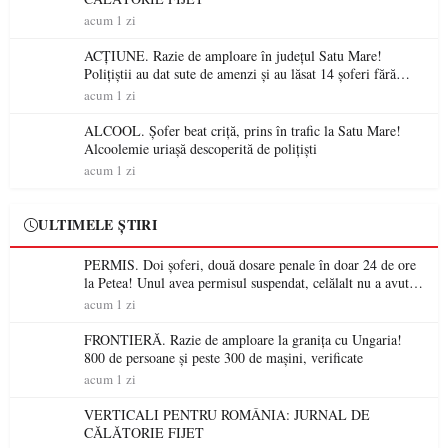
acum 1 zi
ACȚIUNE. Razie de amploare în județul Satu Mare!
Polițiștii au dat sute de amenzi și au lăsat 14 șoferi fără
permis într-o singură zi
acum 1 zi
ALCOOL. Șofer beat criță, prins în trafic la Satu Mare!
Alcoolemie uriașă descoperită de polițiști
acum 1 zi
ULTIMELE ȘTIRI
PERMIS. Doi șoferi, două dosare penale în doar 24 de ore
la Petea! Unul avea permisul suspendat, celălalt nu a avut
niciodată permis
acum 1 zi
FRONTIERĂ. Razie de amploare la granița cu Ungaria!
800 de persoane și peste 300 de mașini, verificate
acum 1 zi
VERTICALI PENTRU ROMÂNIA: JURNAL DE
CĂLĂTORIE FIJET