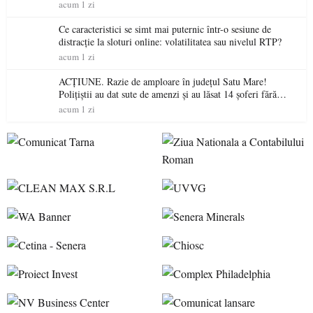
acum 1 zi
Ce caracteristici se simt mai puternic într-o sesiune de
distracție la sloturi online: volatilitatea sau nivelul RTP?
acum 1 zi
ACȚIUNE. Razie de amploare în județul Satu Mare!
Polițiștii au dat sute de amenzi și au lăsat 14 șoferi fără
permis într-o singură zi
acum 1 zi