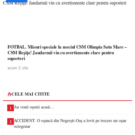
FOTBAL. Măsuri speciale la meciul CSM Olimpia Satu Mare –
CSM Reșița! Jandarmii vin cu avertismente clare pentru
suporteri
acum 2 zile
CELE MAI CITITE
Au venit oșenii acasă…
1
ACCIDENT. O oșancă din Negrești-Oaș a lovit pe trecere un oșan
2
octogenar