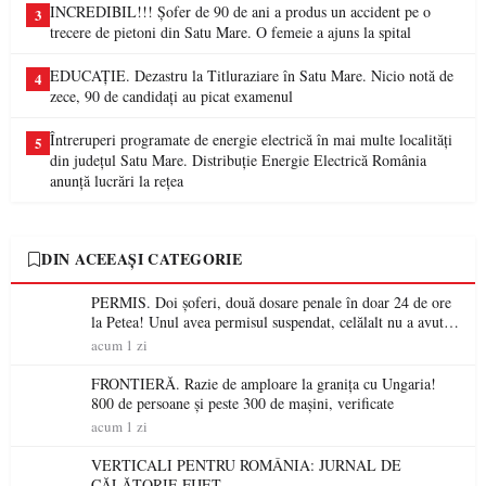
INCREDIBIL!!! Șofer de 90 de ani a produs un accident pe o
3
trecere de pietoni din Satu Mare. O femeie a ajuns la spital
EDUCAȚIE. Dezastru la Titluraziare în Satu Mare. Nicio notă de
4
zece, 90 de candidați au picat examenul
Întreruperi programate de energie electrică în mai multe localități
5
din județul Satu Mare. Distribuție Energie Electrică România
anunță lucrări la rețea
DIN ACEEAȘI CATEGORIE
PERMIS. Doi șoferi, două dosare penale în doar 24 de ore
la Petea! Unul avea permisul suspendat, celălalt nu a avut
niciodată permis
acum 1 zi
FRONTIERĂ. Razie de amploare la granița cu Ungaria!
800 de persoane și peste 300 de mașini, verificate
acum 1 zi
VERTICALI PENTRU ROMÂNIA: JURNAL DE
CĂLĂTORIE FIJET