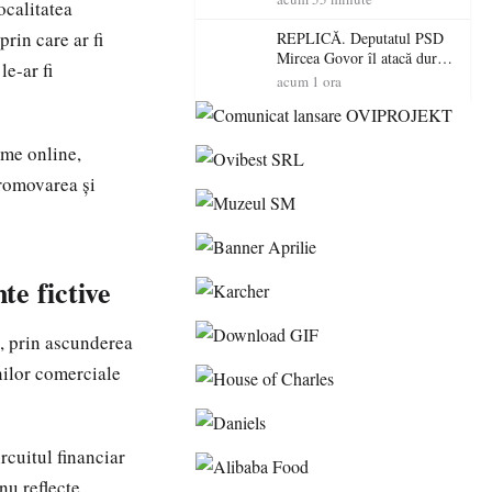
ocalitatea
dus o luptă
contracronometru pentru a
rin care ar fi
REPLICĂ. Deputatul PSD
salva o pădure de la dezastru
Mircea Govor îl atacă dur
e-ar fi
pe Ilie Bolojan: „Românii
acum 1 ora
nu își plătesc facturile cu
indicatori economici”
rme online,
promovarea și
te fictive
t, prin ascunderea
nilor comerciale
rcuitul financiar
nu reflecte