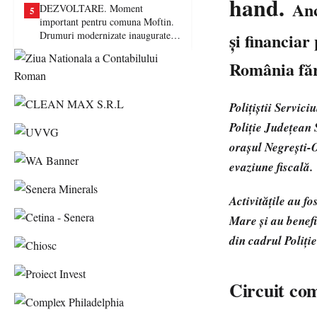
hand.
Anc
DEZVOLTARE. Moment
5
important pentru comuna Moftin.
Drumuri modernizate inaugurate în
și financiar
prezența autorităților județene
România fără
Polițiștii Servic
Poliție Județean 
orașul Negrești-O
evaziune fiscală.
Activitățile au f
Mare și au benefic
din cadrul Poliți
Circuit com