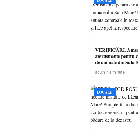
LOCALE
VERIFICĂRI. Amenz
avertismente pentru c
de animale din Satu 
DSVSA anunță contro
acum 44 minute
toate gospodăriile și f
respectarea legii
LOCALE