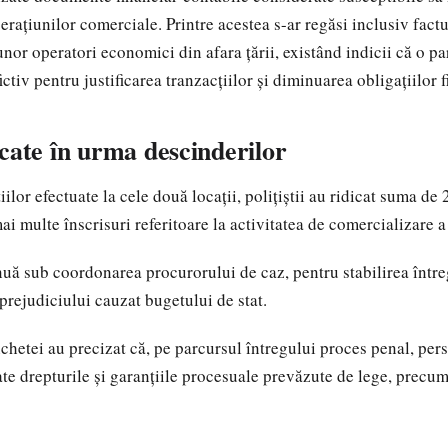
perațiunilor comerciale. Printre acestea s-ar regăsi inclusiv fac
nor operatori economici din afara țării, existând indicii că o pa
 fictiv pentru justificarea tranzacțiilor și diminuarea obligațiilor f
cate în urma descinderilor
ilor efectuate la cele două locații, polițiștii au ridicat suma de
ai multe înscrisuri referitoare la activitatea de comercializare 
nuă sub coordonarea procurorului de caz, pentru stabilirea întreg
 prejudiciului cauzat bugetului de stat.
chetei au precizat că, pe parcursul întregului proces penal, per
ate drepturile și garanțiile procesuale prevăzute de lege, precu