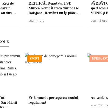
de
REPLICĂ. Deputatul PSD
SĂRBĂTO
ăcări în
Mircea Govor îl atacă dur pe Ilie
spectacol
 au dus o
Bolojan: „Românii nu își plătesc
VUNK și E
tru pentru
facturile cu indicatori
acum 1 ora
acum 2 ore
a dezastru
economici”
COLE
SPORT
BURSA ZV
lat
Probleme de percepere a noului
Au venit o
 Sărbătorii
regulament
acum 12 or
dra,