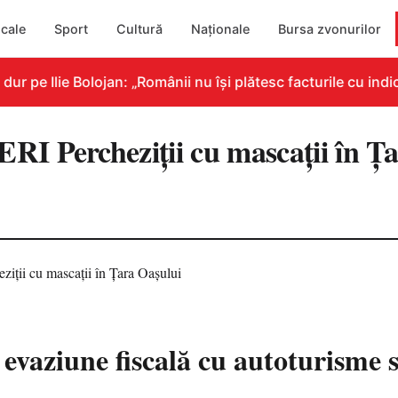
cale
Sport
Cultură
Naționale
Bursa zvonurilor
 pe Ilie Bolojan: „Românii nu își plătesc facturile cu indic
 Percheziții cu mascații în Ța
1
 evaziune fiscală cu autoturisme 