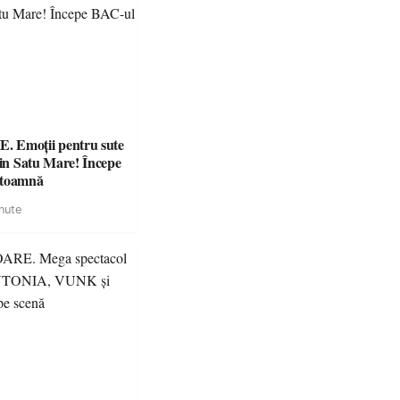
 Emoții pentru sute
din Satu Mare! Începe
 toamnă
nute