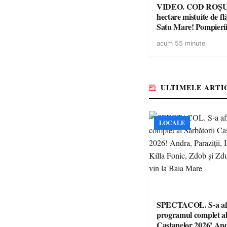
VIDEO. COD ROȘU. Zeci 
hectare mistuite de fl
Satu Mare! Pompierii
luptă contracronome
acum 55 minute
a salva o pădure de l
ULTIMELE ARTI
LOCALE
SPECTACOL. S-a af
programul complet al
Castanelor 2026! An