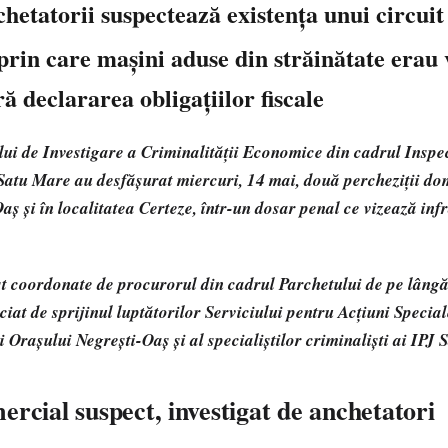
hetatorii suspectează existența unui circui
 prin care mașini aduse din străinătate erau
 declararea obligațiilor fiscale
iului de Investigare a Criminalității Economice din cadrul Inspe
Satu Mare au desfășurat miercuri, 14 mai, două percheziții dom
aș și în localitatea Certeze, într-un dosar penal ce vizează inf
ost coordonate de procurorul din cadrul Parchetului de pe lâng
iat de sprijinul luptătorilor Serviciului pentru Acțiuni Speciale
ei Orașului Negrești-Oaș și al specialiștilor criminaliști ai IPJ
ercial suspect, investigat de anchetatori