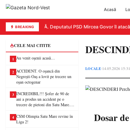
Acasă
Lo
REPLICĂ. Deputatul PSD Mircea Govor îl atacă dur
BREAKING
DESCINDERI
CELE MAI CITITE
Au venit oșenii acasă…
1
LOCALE
14.05.2026 15:3
•
ACCIDENT. O oșancă din
2
Negrești-Oaș a lovit pe trecere un
oșan octogenar
INCREDIBIL!!! Șofer de 90 de
3
ani a produs un accident pe o
trecere de pietoni din Satu Mare. O
femeie a ajuns la spital
Dosar de
CSM Olimpia Satu Mare revine în
4
Liga 2!