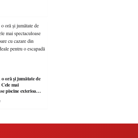
 o oră și jumătate de
 Cele mai
se piscine exterioare
n Maramureș, ideale
e
scapadă de vară