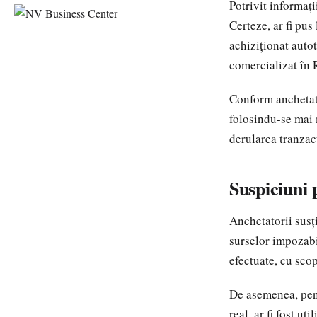
Potrivit informați
Certeze, ar fi pus
achiziționat autot
comercializat în
Conform anchetator
folosindu-se mai 
derularea tranzacț
Suspiciuni 
Anchetatorii susți
surselor impozabi
efectuate, cu scop
De asemenea, pent
real, ar fi fost u