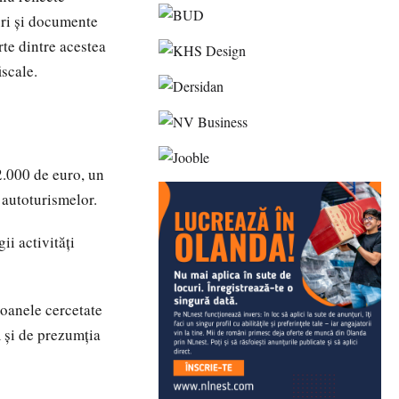
turi și documente
rte dintre acestea
iscale.
 2.000 de euro, un
a autoturismelor.
ii activități
soanele cercetate
m și de prezumția