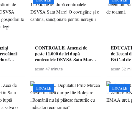
LOCALE
LOCALE
i și
CONTROALE. Amenzi de
EDUCAȚIE.
rescătorii
peste 11.000 de lei după
de liceeni 
Mare!
controalele DSVSA Satu Mare!
BAC-ul de
ale în
O covrigărie și o cantină,
acum 47 minute
acum 52 mi
ace apel la
sancționate pentru nereguli
LOCALE
LOCALE