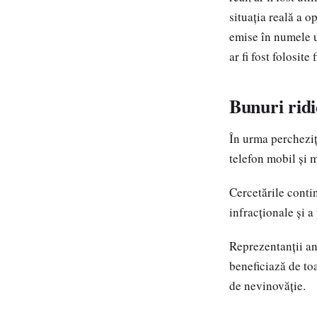
situația reală a o
emise în numele u
ar fi fost folosite
Bunuri ridi
În urma percheziți
telefon mobil și m
Cercetările conti
infracționale și a
Reprezentanții an
beneficiază de to
de nevinovăție.