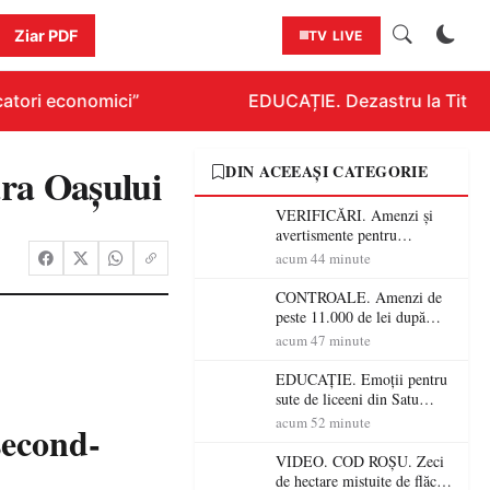
Ziar PDF
TV LIVE
atori economici”
EDUCAȚIE. Dezastru la Titluraz
ra Oașului
DIN ACEEAȘI CATEGORIE
VERIFICĂRI. Amenzi și
avertismente pentru
crescătorii de animale din
acum 44 minute
Satu Mare! DSVSA anunță
controale în toate
CONTROALE. Amenzi de
gospodăriile și face apel la
peste 11.000 de lei după
respectarea legii
controalele DSVSA Satu
acum 47 minute
Mare! O covrigărie și o
cantină, sancționate pentru
EDUCAȚIE. Emoții pentru
nereguli
sute de liceeni din Satu
Mare! Începe BAC-ul de
acum 52 minute
second-
toamnă
VIDEO. COD ROȘU. Zeci
de hectare mistuite de flăcări