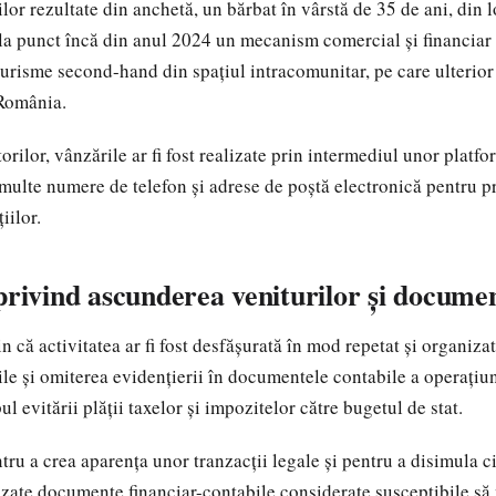
ilor rezultate din anchetă, un bărbat în vârstă de 35 de ani, din l
 la punct încă din anul 2024 un mecanism comercial și financiar p
urisme second-hand din spațiul intracomunitar, pe care ulterior l
 România.
ilor, vânzările ar fi fost realizate prin intermediul unor platfo
multe numere de telefon și adrese de poștă electronică pentru 
iilor.
privind ascunderea veniturilor și documen
n că activitatea ar fi fost desfășurată în mod repetat și organiza
le și omiterea evidențierii în documentele contabile a operațiu
ul evitării plății taxelor și impozitelor către bugetul de stat.
ru a crea aparența unor tranzacții legale și pentru a disimula ci
tilizate documente financiar-contabile considerate susceptibile să 