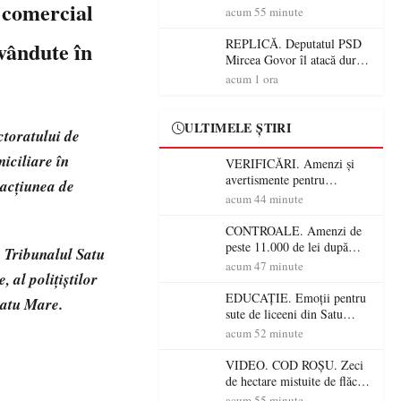
t comercial
în Satu Mare! Pompierii au
acum 55 minute
dus o luptă
contracronometru pentru a
REPLICĂ. Deputatul PSD
 vândute în
salva o pădure de la dezastru
Mircea Govor îl atacă dur
pe Ilie Bolojan: „Românii
acum 1 ora
nu își plătesc facturile cu
indicatori economici”
ULTIMELE ȘTIRI
ctoratului de
iciliare în
VERIFICĂRI. Amenzi și
avertismente pentru
racțiunea de
crescătorii de animale din
acum 44 minute
Satu Mare! DSVSA anunță
controale în toate
CONTROALE. Amenzi de
gospodăriile și face apel la
peste 11.000 de lei după
ă Tribunalul Satu
respectarea legii
controalele DSVSA Satu
acum 47 minute
, al polițiștilor
Mare! O covrigărie și o
cantină, sancționate pentru
EDUCAȚIE. Emoții pentru
 Satu Mare.
nereguli
sute de liceeni din Satu
Mare! Începe BAC-ul de
acum 52 minute
toamnă
VIDEO. COD ROȘU. Zeci
de hectare mistuite de flăcări
în Satu Mare! Pompierii au
acum 55 minute