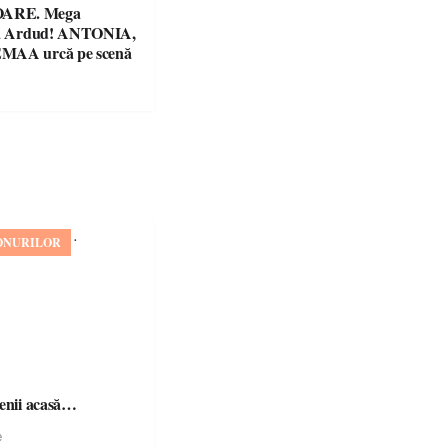
ARE. Mega
 la Ardud! ANTONIA,
MAA urcă pe scenă
ONURILOR
șenii acasă…
e