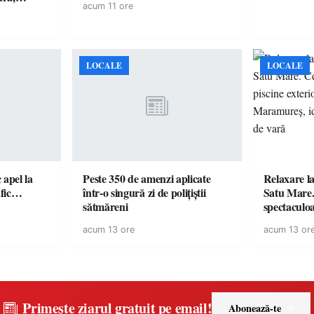
acum 11 ore
, Killa
și Fuego
LOCALE
LOCALE
c apel la
Peste 350 de amenzi aplicate
Relaxare la
te în trafic…
într-o singură zi de polițiștii
Satu Mare.
sătmăreni
spectaculoa
cu cazare di
acum 13 ore
acum 13 or
pentru o e
Primește ziarul gratuit pe email!
Abonează-te