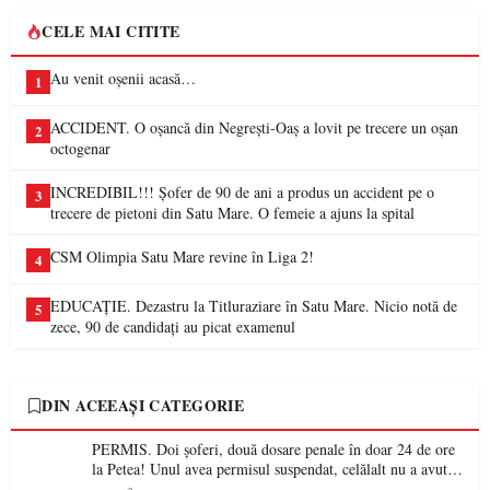
CELE MAI CITITE
Au venit oșenii acasă…
1
ACCIDENT. O oșancă din Negrești-Oaș a lovit pe trecere un oșan
2
octogenar
INCREDIBIL!!! Șofer de 90 de ani a produs un accident pe o
3
trecere de pietoni din Satu Mare. O femeie a ajuns la spital
CSM Olimpia Satu Mare revine în Liga 2!
4
EDUCAȚIE. Dezastru la Titluraziare în Satu Mare. Nicio notă de
5
zece, 90 de candidați au picat examenul
DIN ACEEAȘI CATEGORIE
PERMIS. Doi șoferi, două dosare penale în doar 24 de ore
la Petea! Unul avea permisul suspendat, celălalt nu a avut
niciodată permis