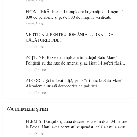
acum 3 ore
FRONTIERĂ. Razie de amploare la granița cu Ungaria!
800 de persoane și peste 300 de mașini, verificate
acum 3 ore
VERTICALI PENTRU ROMÂNIA: JURNAL DE
CĂLĂTORIE FIJET
acum 4 ore
ACȚIUNE. Razie de amploare în județul Satu Mare!
Polițiștii au dat sute de amenzi și au lăsat 14 șoferi fără
permis într-o singură zi
acum 23 ore
ALCOOL. Șofer beat criță, prins în trafic la Satu Mare!
Alcoolemie uriașă descoperită de polițiști
acum 23 ore
ULTIMELE ȘTIRI
PERMIS. Doi șoferi, două dosare penale în doar 24 de ore
la Petea! Unul avea permisul suspendat, celălalt nu a avut
niciodată permis
acum 3 ore