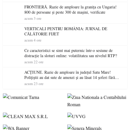
FRONTIERĂ. Razie de amploare la granița cu Ungaria!
800 de persoane și peste 300 de mașini, verificate
acum 3 ore
VERTICALI PENTRU ROMÂNIA: JURNAL DE
CĂLĂTORIE FIJET
acum 4 ore
Ce caracteristici se simt mai puternic într-o sesiune de
distracție la sloturi online: volatilitatea sau nivelul RTP?
acum 22 ore
ACȚIUNE. Razie de amploare în județul Satu Mare!
Polițiștii au dat sute de amenzi și au lăsat 14 șoferi fără
permis într-o singură zi
acum 23 ore