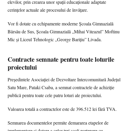
elevilor, prin crearea unor spații educaționale adaptate
cerințelor actuale ale procesului de învățare.
Vor fi dotate cu echipamente moderne Școala Gimnazială
Bârsău de Sus, Școala Gimnazială „Mihai Viteazul” Moftinu
Mic și Liceul Tehnologic „George Barițiu” Livada.
Contracte semnate pentru toate loturile
proiectului
Președintele Asociației de Dezvoltare Intercomunitară Județul
Satu Mare, Pataki Csaba, a semnat contractele de achiziție
publică pentru toate cele patru loturi ale proiectului.
Valoarea totală a contractelor este de 396.512 lei fără TVA.
Semnarea documentelor permite demararea etapelor de
implementare și dotare a celor trei școli partenere cu