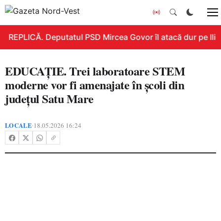
REPLICĂ. Deputatul PSD Mircea Govor îl atacă dur pe Ilie B
EDUCAȚIE. Trei laboratoare STEM
moderne vor fi amenajate în școli din
județul Satu Mare
LOCALE
18.05.2026 16:24
•