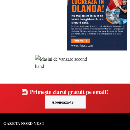
Primește ziarul gratuit pe email!
Abonează-te
GAZETA NORD-VEST