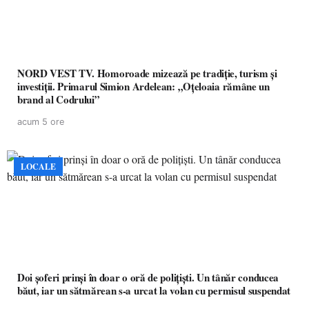
NORD VEST TV. Homoroade mizează pe tradiție, turism și
investiții. Primarul Simion Ardelean: „Oțeloaia rămâne un
brand al Codrului”
acum 5 ore
LOCALE
Doi șoferi prinși în doar o oră de polițiști. Un tânăr conducea
băut, iar un sătmărean s-a urcat la volan cu permisul suspendat