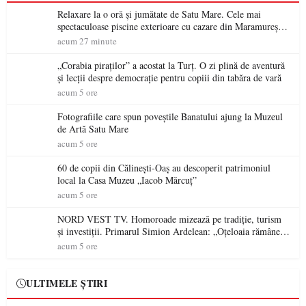
Relaxare la o oră și jumătate de Satu Mare. Cele mai
spectaculoase piscine exterioare cu cazare din Maramureș,
ideale pentru o escapadă de vară
acum 27 minute
„Corabia piraților” a acostat la Turț. O zi plină de aventură
și lecții despre democrație pentru copiii din tabăra de vară
acum 5 ore
Fotografiile care spun poveștile Banatului ajung la Muzeul
de Artă Satu Mare
acum 5 ore
60 de copii din Călinești-Oaș au descoperit patrimoniul
local la Casa Muzeu „Iacob Mărcuț”
acum 5 ore
NORD VEST TV. Homoroade mizează pe tradiție, turism
și investiții. Primarul Simion Ardelean: „Oțeloaia rămâne
un brand al Codrului”
acum 5 ore
ULTIMELE ȘTIRI