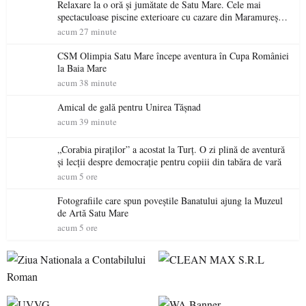
Relaxare la o oră și jumătate de Satu Mare. Cele mai
spectaculoase piscine exterioare cu cazare din Maramureș,
ideale pentru o escapadă de vară
acum 27 minute
CSM Olimpia Satu Mare începe aventura în Cupa României
la Baia Mare
acum 38 minute
Amical de gală pentru Unirea Tășnad
acum 39 minute
„Corabia piraților” a acostat la Turț. O zi plină de aventură
și lecții despre democrație pentru copiii din tabăra de vară
acum 5 ore
Fotografiile care spun poveștile Banatului ajung la Muzeul
de Artă Satu Mare
acum 5 ore