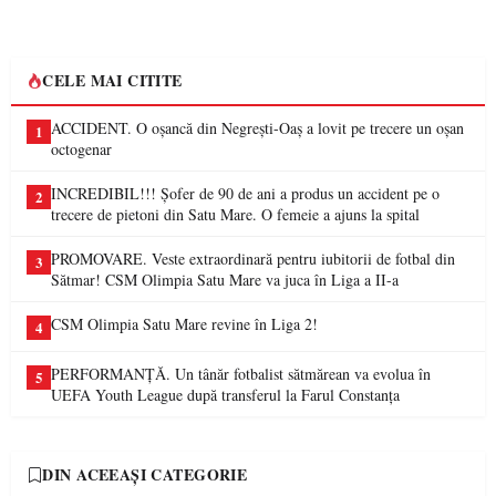
CELE MAI CITITE
ACCIDENT. O oșancă din Negrești-Oaș a lovit pe trecere un oșan
1
octogenar
INCREDIBIL!!! Șofer de 90 de ani a produs un accident pe o
2
trecere de pietoni din Satu Mare. O femeie a ajuns la spital
PROMOVARE. Veste extraordinară pentru iubitorii de fotbal din
3
Sătmar! CSM Olimpia Satu Mare va juca în Liga a II-a
CSM Olimpia Satu Mare revine în Liga 2!
4
PERFORMANȚĂ. Un tânăr fotbalist sătmărean va evolua în
5
UEFA Youth League după transferul la Farul Constanța
DIN ACEEAȘI CATEGORIE