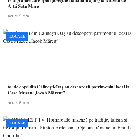
Fotografiile care spun poveștile Banatului ajung la Muzeul de
Artă Satu Mare
acum 5 ore
LOCALE
60 de copii din Călinești-Oaș au descoperit patrimoniul local la
Casa Muzeu „Iacob Mărcuț”
acum 5 ore
LOCALE