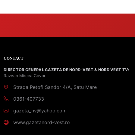
CONTACT
DIRECTOR GENERAL GAZETA DE NORD-VEST & NORD VEST TV:
Razvan Mircea Govor
Strada Petofi Sandor 4/A, Satu Mare
0361-407733
gazeta_nv@yahoo.com
www.gazetanord-vest.ro