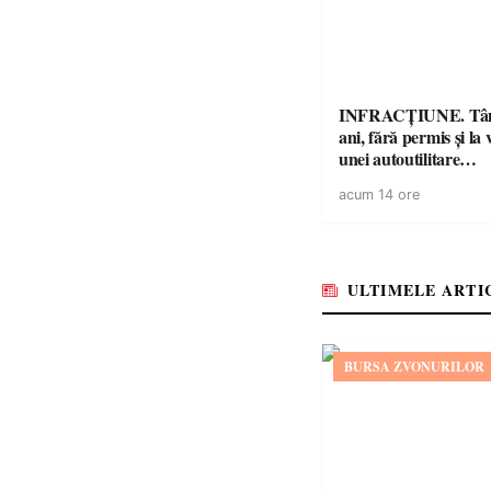
INFRACȚIUNE. Tân
ani, fără permis și la 
unei autoutilitare
neînmatriculate
acum 14 ore
ULTIMELE ARTI
BURSA ZVONURILOR