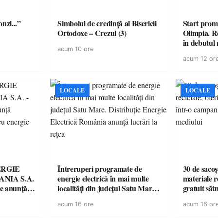
onzi...”
Simbolul de credinţă al Bisericii
Start prom
Ortodoxe – Crezul (3)
Olimpia. R
în debutul 
acum 10 ore
acum 12 or
LOCALE
LOCALE
ERGIE
Întreruperi programate de
30 de sacoș
NIA S.A.
energie electrică în mai multe
materiale re
re anunţă
localități din județul Satu Mare.
gratuit săt
rii cu
Distribuție Energie Electrică
campanie p
acum 16 ore
acum 16 or
România anunță lucrări la rețea
mediului