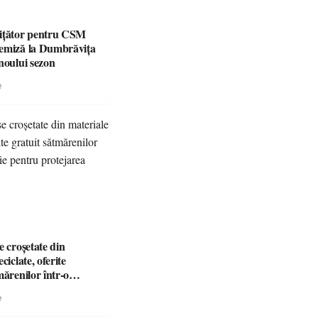
ițător pentru CSM
emiză la Dumbrăvița
noului sezon
e
e croșetate din
ciclate, oferite
mărenilor într-o
entru protejarea
e