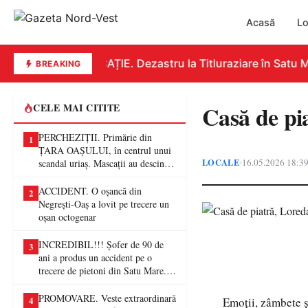
Acasă
Lo
EDUCAȚIE. Dezastru la Titluraziare în Satu Ma
BREAKING
Casă de pia
CELE MAI CITITE
PERCHEZIȚII. Primărie din
1
ȚARA OAȘULUI, în centrul unui
LOCALE
16.05.2026 18:3
•
scandal uriaș. Mascații au descins
într-o anchetă privind presupuse
fraude de proporții
ACCIDENT. O oșancă din
2
Negrești-Oaș a lovit pe trecere un
oșan octogenar
INCREDIBIL!!! Șofer de 90 de
3
ani a produs un accident pe o
trecere de pietoni din Satu Mare. O
femeie a ajuns la spital
PROMOVARE. Veste extraordinară
4
Emoții, zâmbete ș