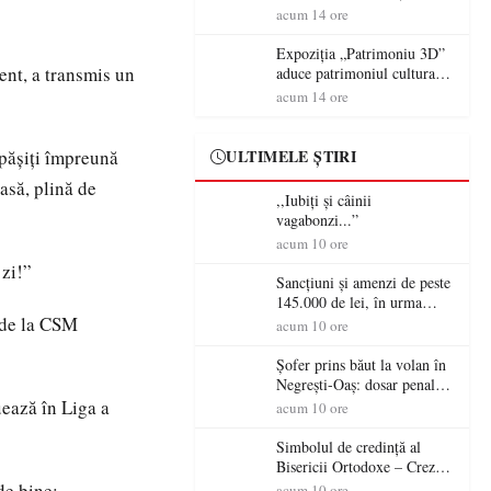
controversă diplomatică
volanul unei autoutilitare
acum 14 ore
europeană ( partea a II-a)
neînmatriculate
Expoziția „Patrimoniu 3D”
ent, a transmis un
aduce patrimoniul cultural
în era digitală la Castelul
acum 14 ore
Károlyi din Carei
 pășiți împreună
ULTIMELE ȘTIRI
asă, plină de
,,Iubiți și câinii
vagabonzi...”
acum 10 ore
 zi!”
Sancțiuni și amenzi de peste
145.000 de lei, în urma
r de la CSM
acțiunilor polițiștilor
acum 10 ore
sătmăreni
Șofer prins băut la volan în
Negrești-Oaș: dosar penal
după un control al
uează în Liga a
acum 10 ore
polițiștilor
Simbolul de credinţă al
Bisericii Ortodoxe – Crezul
(3)
de bine:
acum 10 ore