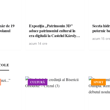
ăr de 19
Expoziția „Patrimoniu 3D”
Seceta hidr
volanul
aduce patrimoniul cultural în
puternic b
era digitală la Castelul Károlyi
acum 15 or
din Carei
acum 14 ore
COLE
CULTURĂ
SPORT