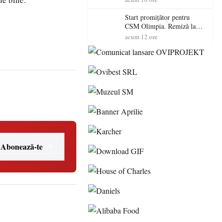
Start promițător pentru
CSM Olimpia. Remiză la
Dumbrăvița în debutul
acum 12 ore
noului sezon
Abonează-te