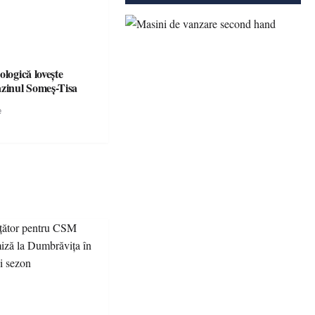
ologică lovește
azinul Someș-Tisa
e