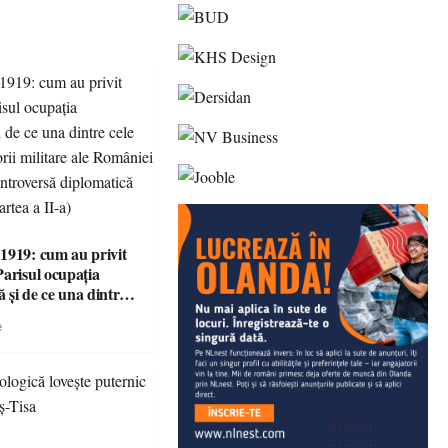
1919: cum au privit
Parisul ocupația
 și de ce una dintre
i victorii militare ale
e
 devenit o
ă diplomatică
 partea a II-a)