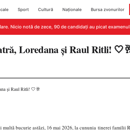
cale
Sport
Cultură
Naționale
Bursa zvonurilor
re. Nicio notă de zece, 90 de candidați au picat examenul
tră, Loredana și Raul Ritli! 🤍
9
i multă bucurie astăzi, 16 mai 2026, la cununia tinerei familii 