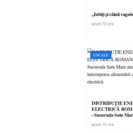
,,Iubiți și câinii vagab
acum 10 ore
LOCALE
DISTRIBUȚIE EN
ELECTRICĂ ROMA
- Sucursala Satu Ma
întreruperea alimentă
acum 15 ore
energie electrică: