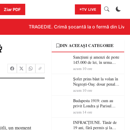
Ziar PDF
TV LIVE
TRAGEDIE. Crimă șocantă la o fermă din Livada!!

DIN ACEEAȘI CATEGORIE
Sancțiuni și amenzi de peste
145.000 de lei, în urma
acțiunilor polițiștilor
acum 10 ore
sătmăreni
Șofer prins băut la volan în
Negrești-Oaș: dosar penal
după un control al
acum 10 ore
polițiștilor
Budapesta 1919: cum au
privit Londra și Parisul
ocupația românească și de ce
acum 14 ore
una dintre cele mai mari
victorii militare ale
INFRACȚIUNE. Tânăr de
României a devenit o
Ritli, un moment
19 ani, fără permis și la