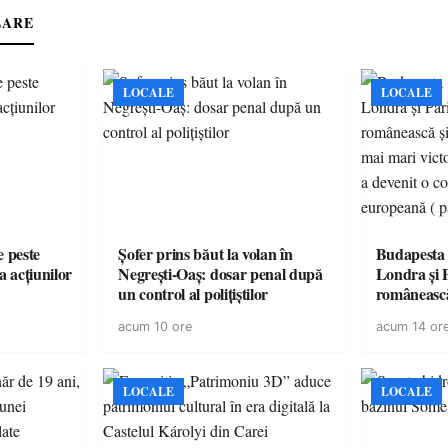
LARE
LOCALE
LOCALE
e peste
Șofer prins băut la volan în
Budapesta 
a acțiunilor
Negrești-Oaș: dosar penal după
Londra și 
un control al polițiștilor
românească
cele mai mar
acum 10 ore
acum 14 or
României a
controvers
europeană (
LOCALE
LOCALE