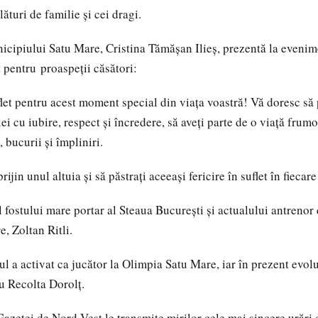
lături de familie și cei dragi.
cipiului Satu Mare, Cristina Tămășan Ilieș, prezentă la evenim
pentru proaspeții căsători:
uflet pentru acest moment special din viața voastră! Vă doresc să
i cu iubire, respect și încredere, să aveți parte de o viață frumo
 bucurii și împliniri.
rijin unul altuia și să păstrați aceeași fericire în suflet în fiecare
ul fostului mare portar al Steaua București și actualului antreno
, Zoltan Ritli.
ul a activat ca jucător la Olimpia Satu Mare, iar în prezent evol
u Recolta Dorolț.
Gazetei de Nord Vest le transmite mirilor cele mai sincere urări 