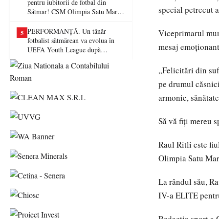
pentru iubitorii de fotbal din
special petrecut a
Sătmar! CSM Olimpia Satu Mare
va juca în Liga a II-a
PERFORMANȚĂ. Un tânăr
Viceprimarul muni
5
fotbalist sătmărean va evolua în
mesaj emoționant 
UEFA Youth League după
transferul la Farul Constanța
„Felicitări din s
pe drumul căsnicie
armonie, sănătate,
Să vă fiți mereu sp
Raul Ritli este fi
Olimpia Satu Mare
La rândul său, Ra
IV-a ELITE pentr
Redacția sport a 