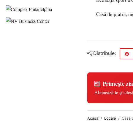
Casă de piatră, mu
Distribuie:
Primește zia
Abonează-te și citeșt
Acasa
Locale
Casă d