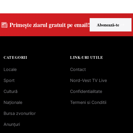
Primește ziarul gratuit pe email!
Abonează-te
CATEGORII
LINK-URI UTILE
Locale
Contact
Sport
Nord-Vest TV Live
Cultură
Confidentialitate
Naționale
Termeni si Conditii
Bursa zvonurilor
Anunțuri