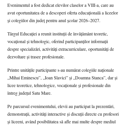
Evenimentul a fost dedicat elevilor claselor a VIII-a, care au
avut oportunitatea de a descoperi oferta educațională a liceelor
și colegiilor din județ pentru anul școlar 2026–2027.
Târgul Educației a reunit instituții de învățământ teoretic,
vocațional și tehnologic, oferind participanților informații
despre specializări, activități extracurriculare, oportunități de
dezvoltare și trasee profesionale.
Printre unitățile participante s-au numărat colegiile naționale
„Mihai Eminescu”, „Ioan Slavici” și „Doamna Stanca”, dar și
licee teoretice, tehnologice, vocaționale și profesionale din
întreg județul Satu Mare.
Pe parcursul evenimentului, elevii au participat la prezentări,
demonstrații, activități interactive și discuții directe cu profesori
și liceeni, având posibilitatea să afle mai multe despre mediul