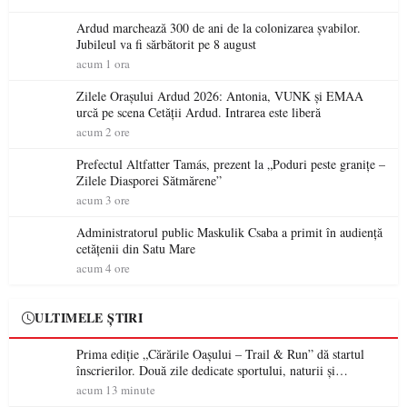
Ardud marchează 300 de ani de la colonizarea șvabilor.
Jubileul va fi sărbătorit pe 8 august
acum 1 ora
Zilele Orașului Ardud 2026: Antonia, VUNK și EMAA
urcă pe scena Cetății Ardud. Intrarea este liberă
acum 2 ore
Prefectul Altfatter Tamás, prezent la „Poduri peste granițe –
Zilele Diasporei Sătmărene”
acum 3 ore
Administratorul public Maskulik Csaba a primit în audiență
cetățenii din Satu Mare
acum 4 ore
ULTIMELE ȘTIRI
Prima ediție „Cărările Oașului – Trail & Run” dă startul
înscrierilor. Două zile dedicate sportului, naturii și
comunității în Țara Oașului
acum 13 minute