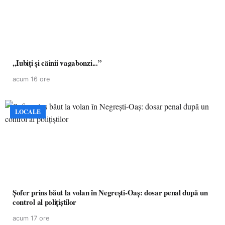
,,Iubiți și câinii vagabonzi...”
acum 16 ore
LOCALE
Șofer prins băut la volan în Negrești-Oaș: dosar penal după un
control al polițiștilor
acum 17 ore