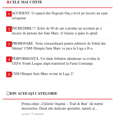
CELE MAI CITITE
ACCIDENT. O oșancă din Negrești-Oaș a lovit pe trecere un oșan
1
octogenar
INCREDIBIL!!! Șofer de 90 de ani a produs un accident pe o
2
trecere de pietoni din Satu Mare. O femeie a ajuns la spital
PROMOVARE. Veste extraordinară pentru iubitorii de fotbal din
3
Sătmar! CSM Olimpia Satu Mare va juca în Liga a II-a
PERFORMANȚĂ. Un tânăr fotbalist sătmărean va evolua în
4
UEFA Youth League după transferul la Farul Constanța
CSM Olimpia Satu Mare revine în Liga 2!
5
DIN ACEEAȘI CATEGORIE
Prima ediție „Cărările Oașului – Trail & Run” dă startul
înscrierilor. Două zile dedicate sportului, naturii și
comunității în Țara Oașului
acum 13 minute