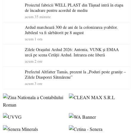
Proiectul fabricii WELL PLAST din Tășnad intră în etapa
de încadrare pentru acordul de mediu
acum 35 minute
Ardud marchează 300 de ani de la colonizarea șvabilor.
Jubileul va fi sărbătorit pe 8 august
acum 1 ora
Zilele Orașului Ardud 2026: Antonia, VUNK și EMAA
urcă pe scena Cetății Ardud. Intrarea este liberă
acum 2 ore
Prefectul Altfatter Tamás, prezent la „Poduri peste granițe –
Zilele Diasporei Sătmărene”
acum 3 ore