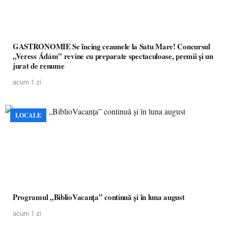
GASTRONOMIE Se încing ceaunele la Satu Mare! Concursul
„Veress Ádám” revine cu preparate spectaculoase, premii și un
jurat de renume
acum 1 zi
LOCALE
Programul „BiblioVacanța” continuă și în luna august
acum 1 zi