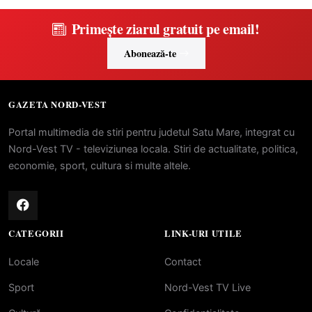
Primește ziarul gratuit pe email!
Abonează-te
GAZETA NORD-VEST
Portal multimedia de stiri pentru judetul Satu Mare, integrat cu
Nord-Vest TV - televiziunea locala. Stiri de actualitate, politica,
economie, sport, cultura si multe altele.
CATEGORII
LINK-URI UTILE
Locale
Contact
Sport
Nord-Vest TV Live