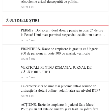
Alcoolemie uriașă descoperită de polițiști
acum 1 zi
ULTIMELE ȘTIRI
PERMIS. Doi șoferi, două dosare penale în doar 24 de ore
la Petea! Unul avea permisul suspendat, celălalt nu a avut
niciodată permis
acum 5 ore
FRONTIERĂ. Razie de amploare la granița cu Ungaria!
800 de persoane și peste 300 de mașini, verificate
acum 5 ore
VERTICALI PENTRU ROMÂNIA: JURNAL DE
CĂLĂTORIE FIJET
acum 6 ore
Ce caracteristici se simt mai puternic într-o sesiune de
distracție la sloturi online: volatilitatea sau nivelul RTP?
acum 1 zi
ACȚIUNE. Razie de amploare în județul Satu Mare!
Polițiștii au dat sute de amenzi și au lăsat 14 șoferi fără