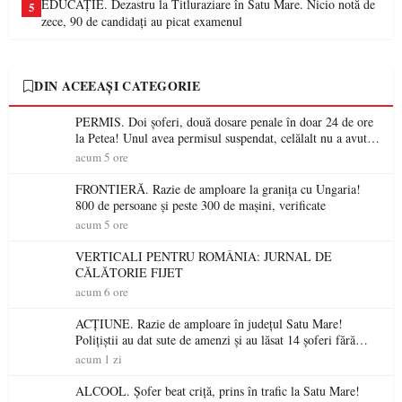
EDUCAȚIE. Dezastru la Titluraziare în Satu Mare. Nicio notă de
5
zece, 90 de candidați au picat examenul
DIN ACEEAȘI CATEGORIE
PERMIS. Doi șoferi, două dosare penale în doar 24 de ore
la Petea! Unul avea permisul suspendat, celălalt nu a avut
niciodată permis
acum 5 ore
FRONTIERĂ. Razie de amploare la granița cu Ungaria!
800 de persoane și peste 300 de mașini, verificate
acum 5 ore
VERTICALI PENTRU ROMÂNIA: JURNAL DE
CĂLĂTORIE FIJET
acum 6 ore
ACȚIUNE. Razie de amploare în județul Satu Mare!
Polițiștii au dat sute de amenzi și au lăsat 14 șoferi fără
permis într-o singură zi
acum 1 zi
ALCOOL. Șofer beat criță, prins în trafic la Satu Mare!