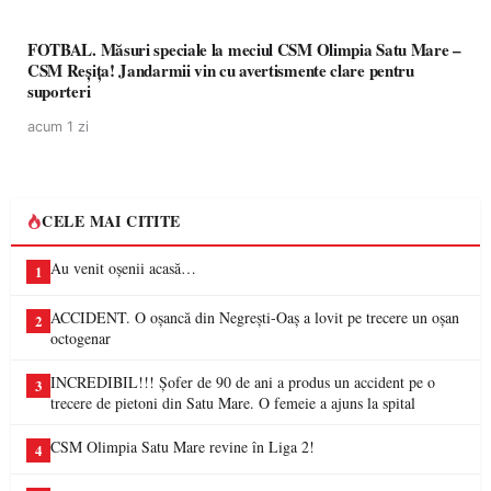
FOTBAL. Măsuri speciale la meciul CSM Olimpia Satu Mare –
CSM Reșița! Jandarmii vin cu avertismente clare pentru
suporteri
acum 1 zi
CELE MAI CITITE
Au venit oșenii acasă…
1
ACCIDENT. O oșancă din Negrești-Oaș a lovit pe trecere un oșan
2
octogenar
INCREDIBIL!!! Șofer de 90 de ani a produs un accident pe o
3
trecere de pietoni din Satu Mare. O femeie a ajuns la spital
CSM Olimpia Satu Mare revine în Liga 2!
4