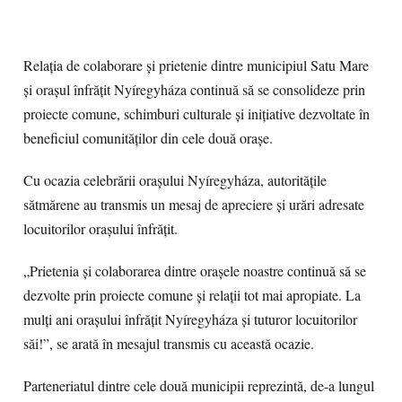
Relația de colaborare și prietenie dintre municipiul Satu Mare
și orașul înfrățit Nyíregyháza continuă să se consolideze prin
proiecte comune, schimburi culturale și inițiative dezvoltate în
beneficiul comunităților din cele două orașe.
Cu ocazia celebrării orașului Nyíregyháza, autoritățile
sătmărene au transmis un mesaj de apreciere și urări adresate
locuitorilor orașului înfrățit.
„Prietenia și colaborarea dintre orașele noastre continuă să se
dezvolte prin proiecte comune și relații tot mai apropiate. La
mulți ani orașului înfrățit Nyíregyháza și tuturor locuitorilor
săi!”, se arată în mesajul transmis cu această ocazie.
Parteneriatul dintre cele două municipii reprezintă, de-a lungul