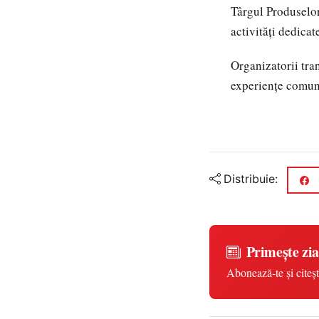
Târgul Produselor
activități dedicate
Organizatorii tra
experiențe comuni
Distribuie:
Primește zia
Abonează-te și citeșt