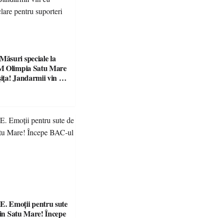
suri speciale la
M Olimpia Satu Mare
ța! Jandarmii vin cu
e clare pentru
 Emoții pentru sute
din Satu Mare! Începe