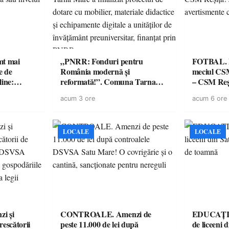
imt mai
„PNRR: Fonduri pentru
FOTBAL. Mă
e de
România modernă și
meciul CS
line:
reformată!”. Comuna Tarna
– CSM Reși
lul RTP?
Mare a finalizat proiectul de
avertisment
acum 3 ore
acum 6 ore
dotare cu mobilier, materiale
suporteri
didactice și echipamente digitale
a unităților de învățământ
preuniversitar, finanțat prin
LOCALE
LOCALE
PNRR
i și
CONTROALE. Amenzi de
EDUCAȚIE.
rescătorii
peste 11.000 de lei după
de liceeni 