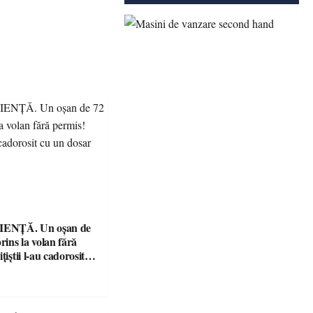
ENȚĂ. Un oșan de
prins la volan fără
țiștii l-au cadorosit
r penal