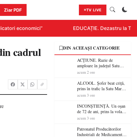
Ziar PDF
TV LIVE
catori economici”
EDUCAȚIE. Dezastru la Titlura
din cadrul
DIN ACEEAȘI CATEGORIE
ACȚIUNE. Razie de
amploare în județul Satu
Mare! Polițiștii au dat sute
acum 2 ore
de amenzi și au lăsat 14
șoferi fără permis într-o
ALCOOL. Șofer beat criță,
singură zi
prins în trafic la Satu Mare!
Alcoolemie uriașă
acum 3 ore
descoperită de polițiști
INCONȘTIENȚĂ. Un oșan
de 72 de ani, prins la volan
fără permis! Polițiștii l-au
acum 3 ore
cadorosit cu un dosar penal
Patronatul Producătorilor
Industriali de Medicamente