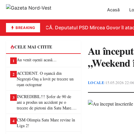
Acasă
Lo
REPLICĂ. Deputatul PSD Mircea Govor îl atacă du
BREAKING
Au început 
CELE MAI CITITE
„Weekend î
Au venit oșenii acasă…
1
ACCIDENT. O oșancă din
2
Negrești-Oaș a lovit pe trecere un
LOCALE
15.05.2026 22:0
•
oșan octogenar
INCREDIBIL!!! Șofer de 90 de
3
ani a produs un accident pe o
trecere de pietoni din Satu Mare. O
femeie a ajuns la spital
CSM Olimpia Satu Mare revine în
4
Liga 2!