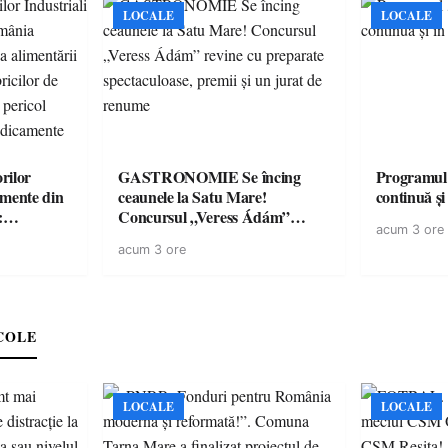
LOCALE
LOCALE
rilor
GASTRONOMIE Se încing
Programul
amente din
ceaunele la Satu Mare!
continuă și
:
Concursul „Veress Ádám”
acum 3 ore
ării cu
revine cu preparate
acum 3 ore
ricilor de
spectaculoase, premii și un jurat
în pericol
de renume
e
COLE
LOCALE
LOCALE