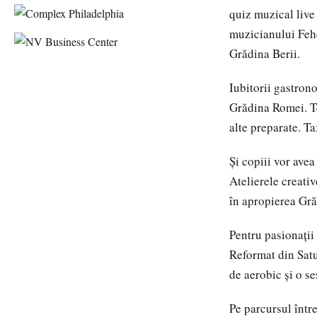
quiz muzical live 
muzicianului Fehé
Grădina Berii.
Iubitorii gastrono
Grădina Romei. Tem
alte preparate. Ta
Și copiii vor avea
Atelierele creati
în apropierea Grăd
Pentru pasionații 
Reformat din Sat
de aerobic și o se
Pe parcursul între