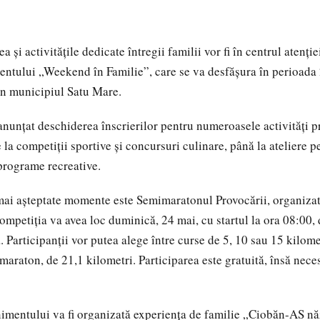
 și activitățile dedicate întregii familii vor fi în centrul atenției
entului „Weekend în Familie”, care se va desfășura în perioada
n municipiul Satu Mare.
anunțat deschiderea înscrierilor pentru numeroasele activități pr
la competiții sportive și concursuri culinare, până la ateliere p
 programe recreative.
 mai așteptate momente este Semimaratonul Provocării, organiza
ompetiția va avea loc duminică, 24 mai, cu startul la ora 08:00, 
. Participanții vor putea alege între curse de 5, 10 sau 15 kilome
araton, de 21,1 kilometri. Participarea este gratuită, însă neces
nimentului va fi organizată experiența de familie „Ciobăn-AS n