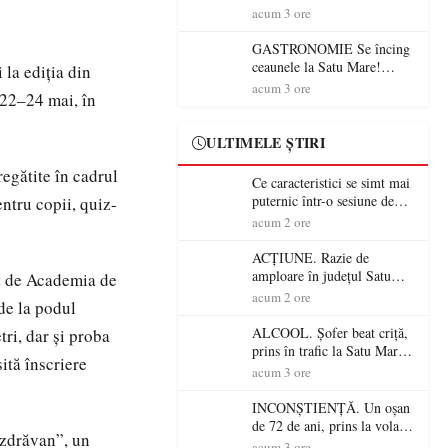
din România (PRIMER):
acum 3 ore
“Întreruperea alimentării cu
energie electrică a fabricilor
GASTRONOMIE Se încing
de medicamente va pune în
ceaunele la Satu Mare!
 la ediția din
pericol accesul pacienților la
Concursul „Veress Ádám”
acum 3 ore
 22–24 mai, în
medicamente esențiale
revine cu preparate
spectaculoase, premii și un
jurat de renume
ULTIMELE ȘTIRI
egătite în cadrul
Ce caracteristici se simt mai
puternic într-o sesiune de
entru copii, quiz-
distracție la sloturi online:
acum 2 ore
volatilitatea sau nivelul
RTP?
ACȚIUNE. Razie de
amploare în județul Satu
t de Academia de
Mare! Polițiștii au dat sute
acum 2 ore
de la podul
de amenzi și au lăsat 14
șoferi fără permis într-o
ALCOOL. Șofer beat criță,
tri, dar și proba
singură zi
prins în trafic la Satu Mare!
ită înscriere
Alcoolemie uriașă
acum 3 ore
descoperită de polițiști
INCONȘTIENȚĂ. Un oșan
de 72 de ani, prins la volan
ăzdrăvan”, un
fără permis! Polițiștii l-au
acum 3 ore