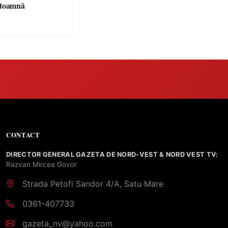
 toamnă
CONTACT
DIRECTOR GENERAL GAZETA DE NORD-VEST & NORD VEST TV:
Razvan Mircea Govor
Strada Petofi Sandor 4/A, Satu Mare
0361-407733
gazeta_nv@yahoo.com