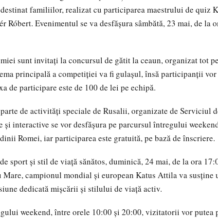
destinat familiilor, realizat cu participarea maestrului de quiz K
r Róbert. Evenimentul se va desfășura sâmbătă, 23 mai, de la o
miei sunt invitați la concursul de gătit la ceaun, organizat tot p
a principală a competiției va fi gulașul, însă participanții vor 
xa de participare este de 100 de lei pe echipă.
 parte de activități speciale de Rusalii, organizate de Serviciul 
ve și interactive se vor desfășura pe parcursul întregului weeken
inii Romei, iar participarea este gratuită, pe bază de înscriere.
de sport și stil de viață sănătos, duminică, 24 mai, de la ora 17:
u Mare, campionul mondial și european Katus Attila va susține
siune dedicată mișcării și stilului de viață activ.
gului weekend, între orele 10:00 și 20:00, vizitatorii vor putea p