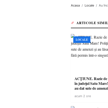
Acasa
Locale
Au înc
ARTICOLE SIMI
LOCALE
ACȚIUNE. Razie de 
în județul Satu Mare! P
au dat sute de amenzi 
14 șoferi fără permis 
acum 2 ore
singură zi