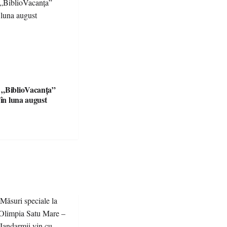
 „BiblioVacanța”
 în luna august