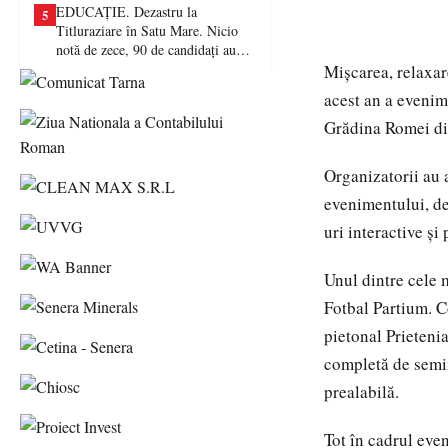
EDUCAȚIE. Dezastru la
5
Titluraziare în Satu Mare. Nicio
notă de zece, 90 de candidați au
picat examenul
Mișcarea, relaxarea
acest an a evenim
Grădina Romei di
Organizatorii au 
evenimentului, de 
uri interactive și
Unul dintre cele
Fotbal Partium. C
pietonal Prietenia
completă de semim
prealabilă.
Tot în cadrul eve