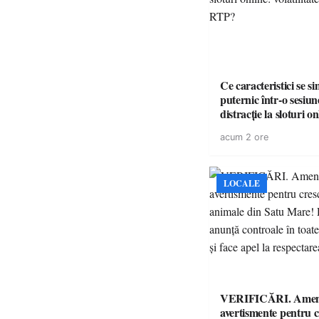
Ce caracteristici se s
puternic într-o sesiun
distracție la sloturi on
volatilitatea sau nive
acum 2 ore
LOCALE
VERIFICĂRI. Amenz
avertismente pentru c