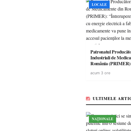
LOCALE
Patronatul Producăto
Industriali de Medic
România (PRIMER)
“Întreruperea aliment
acum 3 ore
energie electrică a fab
medicamente va pune 
accesul pacienților la
medicamente esențial
ULTIMELE ARTI
NAȚIONALE