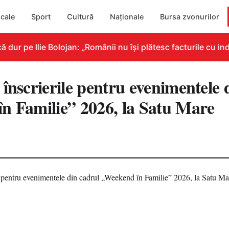
cale
Sport
Cultură
Naționale
Bursa zvonurilor
r pe Ilie Bolojan: „Românii nu își plătesc facturile cu indi
înscrierile pentru evenimentele 
n Familie” 2026, la Satu Mare
6