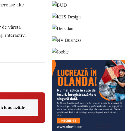
meroase alte
r de vârstă
i interactiv.
Abonează-te