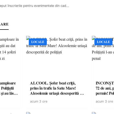
eput înscrierile pentru evenimentele din cad...
LARE
LOCALE
LOCALE
amploare
ALCOOL. Șofer beat criță,
INCONȘTI
olițiștii
prins în trafic la Satu Mare!
72 de ani, 
și au lăsat
Alcoolemie uriașă descoperită de
permis! Poli
într-o
polițiști
cu un dosa
acum 3 ore
acum 3 ore