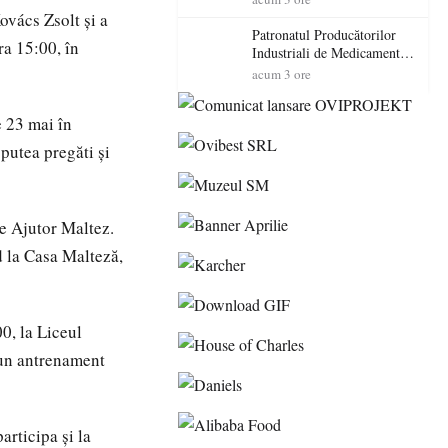
cadorosit cu un dosar penal
ovács Zsolt și a
Patronatul Producătorilor
ra 15:00, în
Industriali de Medicamente
din România (PRIMER):
acum 3 ore
“Întreruperea alimentării cu
energie electrică a fabricilor
e 23 mai în
de medicamente va pune în
pericol accesul pacienților la
putea pregăti și
medicamente esențiale
de Ajutor Maltez.
d la Casa Malteză,
00, la Liceul
 un antrenament
articipa și la