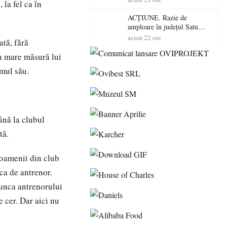
la fel ca în
volatilitatea sau nivelul
RTP?
ACȚIUNE. Razie de
amploare în județul Satu
Mare! Polițiștii au dat sute
acum 22 ore
ată, fără
de amenzi și au lăsat 14
șoferi fără permis într-o
în mare măsură lui
singură zi
smul său.
ână la clubul
tă.
 oamenii din club
ca de antrenor.
munca antrenorului
 cer. Dar aici nu