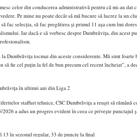
mesc celor din conducerea administrativă pentru că mi-au dat cr
 vedere. Pe mine nu poate decât să mă bucure să lucrez la un clu
, să fac selecția, să fac pregătirea și primul 11 așa cum îmi dore
alismului. Iar dacă e să vorbesc despre Dumbrăvița, din acest pu
profesionalism.
la Dumbrăvița tocmai din aceste considerente. Mă simt foarte bi
 să fie cel puțin la fel de bun precum cel recent încheiat”, a de
răvița în ultimii ani din Liga 2
feritelor staffuri tehnice, CSC Dumbrăvița a reușit să rămână co
/2026 a adus un progres evident în ceea ce privește punctajul ș
 13 în sezonul regular, 33 de puncte la final