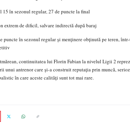
 15 în sezonul regular, 27 de puncte la final
 extrem de dificil, salvare indirectă după baraj
 puncte în sezonul regular și menținere obținută pe teren, înt
titiv
tmărean, continuitatea lui Florin Fabian la nivelul Ligii 2 repre
ii unui antrenor care și-a construit reputația prin muncă, seriozi
alistic în care aceste calități sunt tot mai rare.