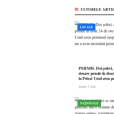
ULTIMELE ARTI
LOCALE
PERMIS. Doi șoferi,
dosare penale în doar
la Petea! Unul avea p
suspendat, celălalt nu
acum 1 ora
niciodată permis
NAȚIONALE