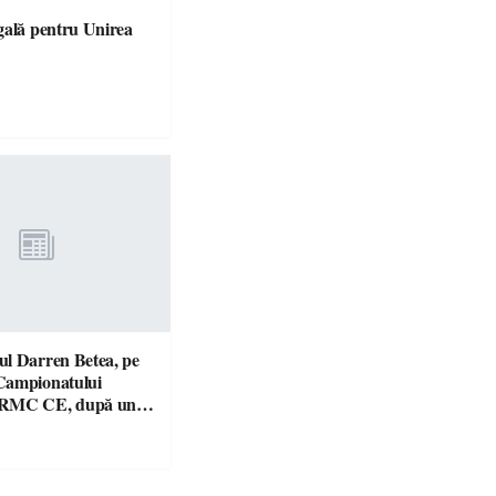
gală pentru Unirea
l Darren Betea, pe
Campionatului
 RMC CE, după un
culos cu fiul lui Kimi