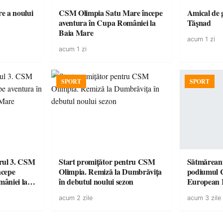
e a noului
CSM Olimpia Satu Mare începe
Amical de 
aventura în Cupa României la
Tășnad
Baia Mare
acum 1 zi
acum 1 zi
SPORT
SPORT
urul 3. CSM
Start promițător pentru CSM
Sătmăreanu
ncepe
Olimpia. Remiză la Dumbrăvița
podiumul 
âniei la
în debutul noului sezon
European
duel specta
acum 2 zile
acum 3 zile
Räikkönen