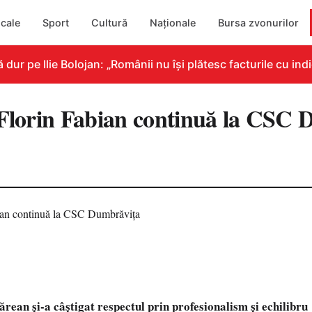
cale
Sport
Cultură
Naționale
Bursa zvonurilor
 pe Ilie Bolojan: „Românii nu își plătesc facturile cu indic
.Florin Fabian continuă la CSC
rean și-a câștigat respectul prin profesionalism și echilibru