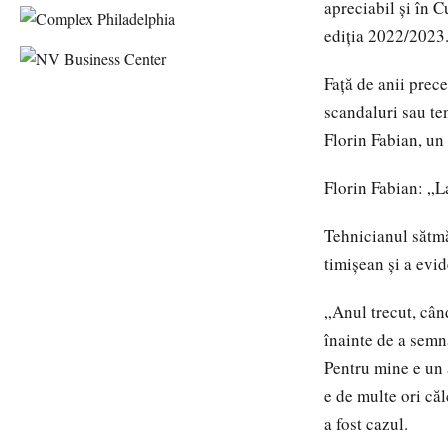
apreciabil și în C
ediția 2022/2023
Față de anii prec
scandaluri sau ten
Florin Fabian, un
Florin Fabian: „L
Tehnicianul sătmă
timișean și a evi
„Anul trecut, cân
înainte de a semn
Pentru mine e un 
e de multe ori că
a fost cazul.