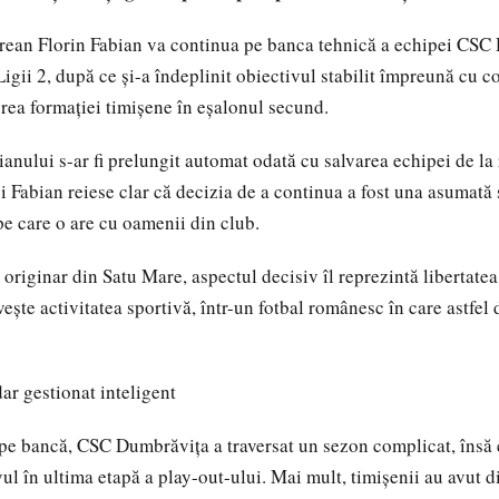
rean Florin Fabian va continua pe banca tehnică a echipei CSC 
Ligii 2, după ce și-a îndeplinit obiectivul stabilit împreună cu 
rea formației timișene în eșalonul secund.
ianului s-ar fi prelungit automat odată cu salvarea echipei de la 
ui Fabian reiese clar că decizia de a continua a fost una asumată 
pe care o are cu oamenii din club.
originar din Satu Mare, aspectul decisiv îl reprezintă libertatea
vește activitatea sportivă, într-un fotbal românesc în care astfel 
dar gestionat inteligent
pe bancă, CSC Dumbrăvița a traversat un sezon complicat, însă e
vul în ultima etapă a play-out-ului. Mai mult, timișenii au avut 