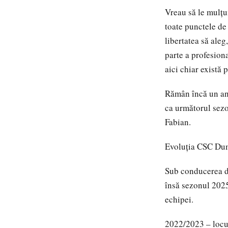
Vreau să le mulțu
toate punctele de
libertatea să aleg
parte a profesion
aici chiar există 
Rămân încă un an 
ca următorul sezon
Fabian.
Evoluția CSC Dumb
Sub conducerea di
însă sezonul 2025
echipei.
2022/2023 – locul