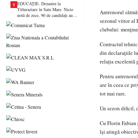
EDUCAȚIE. Dezastru la
5
Titluraziare în Satu Mare. Nicio
Antrenorul sătmă
notă de zece, 90 de candidați au
sezonul viitor al 
picat examenul
clubului: menține
Contractul tehnic
din declarațiile l
relația excelentă 
Pentru antrenorul 
are în ceea ce pri
tot mai rare.
Un sezon dificil, 
Cu Florin Fabian 
își atingă obiecti