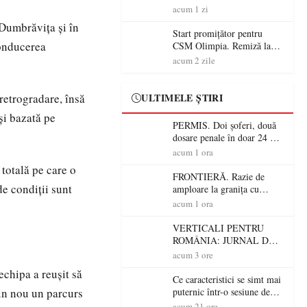
începe aventura în Cupa
acum 1 zi
României la Baia Mare
Dumbrăvița și în
Start promițător pentru
conducerea
CSM Olimpia. Remiză la
Dumbrăvița în debutul
acum 2 zile
noului sezon
retrogradare, însă
ULTIMELE ȘTIRI
și bazată pe
PERMIS. Doi șoferi, două
dosare penale în doar 24 de
ore la Petea! Unul avea
acum 1 ora
permisul suspendat, celălalt
 totală pe care o
nu a avut niciodată permis
FRONTIERĂ. Razie de
de condiții sunt
amploare la granița cu
Ungaria! 800 de persoane și
acum 1 ora
peste 300 de mașini,
verificate
VERTICALI PENTRU
ROMÂNIA: JURNAL DE
CĂLĂTORIE FIJET
acum 3 ore
chipa a reușit să
Ce caracteristici se simt mai
din nou un parcurs
puternic într-o sesiune de
distracție la sloturi online:
acum 21 ore