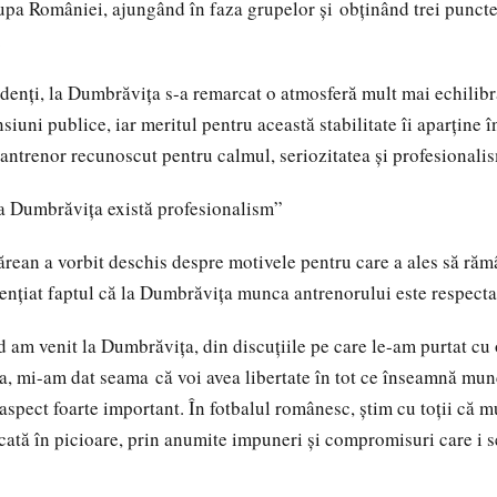
upa României, ajungând în faza grupelor și obținând trei puncte, 
.
edenți, la Dumbrăvița s-a remarcat o atmosferă mult mai echilibr
siuni publice, iar meritul pentru această stabilitate îi aparține 
 antrenor recunoscut pentru calmul, seriozitatea și profesionali
a Dumbrăvița există profesionalism”
rean a vorbit deschis despre motivele pentru care a ales să răm
dențiat faptul că la Dumbrăvița munca antrenorului este respecta
d am venit la Dumbrăvița, din discuțiile pe care le-am purtat cu
a, mi-am dat seama că voi avea libertate în tot ce înseamnă mun
aspect foarte important. În fotbalul românesc, știm cu toții că 
lcată în picioare, prin anumite impuneri și compromisuri care i se