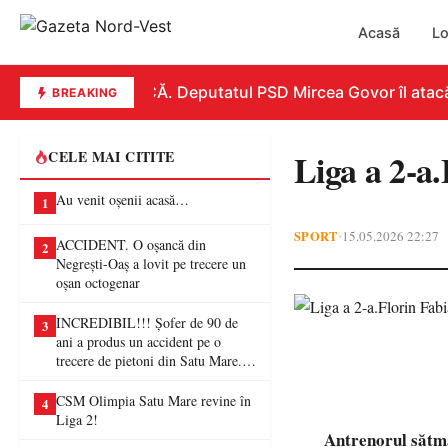
Acasă
Lo
REPLICĂ. Deputatul PSD Mircea Govor îl atacă dur
BREAKING
Liga a 2-a
CELE MAI CITITE
Au venit oșenii acasă…
1
SPORT
15.05.2026 22:27
•
ACCIDENT. O oșancă din
2
Negrești-Oaș a lovit pe trecere un
oșan octogenar
INCREDIBIL!!! Șofer de 90 de
3
ani a produs un accident pe o
trecere de pietoni din Satu Mare. O
femeie a ajuns la spital
CSM Olimpia Satu Mare revine în
4
Liga 2!
Antrenorul sătmă