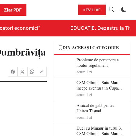
Ziar PDF
TV LIVE
atori economici”
EDUCAȚIE. Dezastru la Titluraz
 Dumbrăvița
DIN ACEEAȘI CATEGORIE
Probleme de percepere a
noului regulament
acum 1 zi
CSM Olimpia Satu Mare
începe aventura în Cupa
României la Baia Mare
acum 1 zi
Amical de gală pentru
Unirea Tășnad
acum 1 zi
Duel cu Minaur în turul 3.
CSM Olimpia Satu Mare