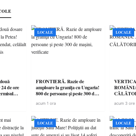
COLE
LOCALE
LOCALE
 două
FRONTIERĂ. Razie de
VERTICA
 24 de ore
amploare la granița cu Ungaria!
ROMÂNIA
ermisul
800 de persoane și peste 300 de
CĂLĂTOR
 a avut
mașini, verificate
acum 1 ora
acum 3 ore
LOCALE
LOCALE